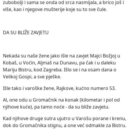
zubobolji i sama se onda od srca nasmijala, a brico još i
više, kao i njegove mušterije koje su to sve čule.
DA SU BLIŽE ZAVJETU
Nekada su naše žene jako išle na zavjet Majci Božjoj u
Kobaš, u Voćin, Aljmaš na Dunavu, pa čak i u daleku
Mariju Bistru, kod Zagreba. Išlo se i na osam dana o
Velikoj Gospi, a sve pješke.
Išle tako i varoške žene, Rajkove, kućno numero 53.
Al, one odu u Gromačnik na konak (kilometar i pol od
njihove kuće), pa tamo noće - da su bliže zavjetu.
Kad njihove druge sutra ujutro u Varošu porane i krenu,
dok do Gromačnika stignu, a one već odmakle za Bistru.