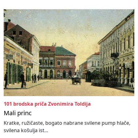
101 brodska priča Zvonimira Toldija
Mali princ
Kratke, ružičaste, bogato nabrane svilene pump hlače,
svilena košulja ist...