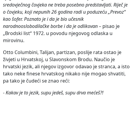
sredovječnog čovjeka ne treba posebno predstavljati. Riječ je
o čovjeku, koji nepunih 26 godina radi u poduzeću „Prevoz“
kao šofer. Poznato je i da je bio učesnik
narodnooslobodilačke borbe i da je odlikovan
– pisao je
„Brodski list“ 1972. u povodu njegovog odlaska u
mirovinu.
Otto Columbini, Talijan, partizan, poslije rata ostao je
živjeti u Hrvatskoj, u Slavonskom Brodu. Naučio je
hrvatski jezik, ali njegov izgovor odavao je stranca, a isto
tako neke finese hrvatskog nikako nije mogao shvatiti,
pa tako je čudeći se znao reći:
-
Kakav je to jezik, supu jedeš, supu drva mećeš?!