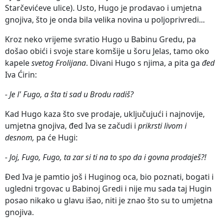
Starčevićeve ulice). Usto, Hugo je prodavao i umjetna
gnojiva, što je onda bila velika novina u poljoprivredi...
Kroz neko vrijeme svratio Hugo u Babinu Gredu, pa
došao obići i svoje stare komšije u šoru Jelas, tamo oko
kapele
svetog Frolijana
. Divani Hugo s njima, a pita ga
đed
Iva Ćirin:
-
Je l' Fugo, a šta ti sad u Brodu radiš?
Kad Hugo kaza što sve prodaje, uključujući i najnovije,
umjetna gnojiva, đed Iva se začudi i
prikrsti livom i
desnom,
pa će Hugi:
-
Joj, Fugo, Fugo, ta zar si ti na to spo da i govna prodaješ?!
Đed Iva je pamtio još i Huginog oca, bio poznati, bogati i
ugledni trgovac u Babinoj Gredi i nije mu sada taj Hugin
posao nikako u glavu išao, niti je znao što su to umjetna
gnojiva.