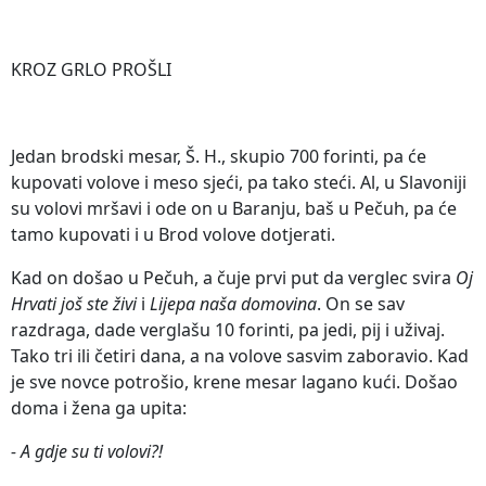
KROZ GRLO PROŠLI
Jedan brodski mesar, Š. H., skupio 700 forinti, pa će
kupovati volove i meso sjeći, pa tako steći. Al, u Slavoniji
su volovi mršavi i ode on u Baranju, baš u Pečuh, pa će
tamo kupovati i u Brod volove dotjerati.
Kad on došao u Pečuh, a čuje prvi put da verglec svira
Oj
Hrvati još ste živi
i
Lijepa naša domovina
. On se sav
razdraga, dade verglašu 10 forinti, pa jedi, pij i uživaj.
Tako tri ili četiri dana, a na volove sasvim zaboravio. Kad
je sve novce potrošio, krene mesar lagano kući. Došao
doma i žena ga upita:
- A gdje su ti volovi?!