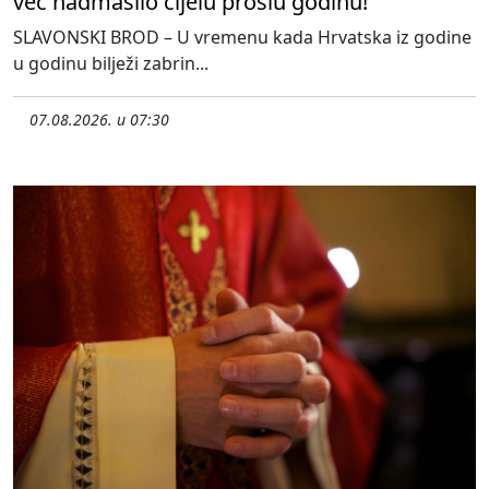
već nadmašilo cijelu prošlu godinu!
SLAVONSKI BROD – U vremenu kada Hrvatska iz godine
u godinu bilježi zabrin...
07.08.2026. u 07:30