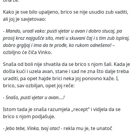
Kako je sve bilo upaljeno, brico se nije usudio zub vaditi,
ali joj je savjetovao:
- Mando, uradi vako: pusti vjetar u avan i dobro stucaj, pa
prosij kroz najgušće sito, meti u skuvani čaj i s tim zub ispiraj,
dobro grgljaj i ima da te prođe, ko rukom odnešeno! –
ozbiljno će čiča Vinko.
Snaša od boli nije shvatila da se brico s njom šali. Kada je
došla kući i uzela avan, stane i sad ne zna što dalje treba
uraditi, pa opet hajde brici neka joj ponovno kaže. I,
brico, sav ozbiljan, opet joj reče:
-
Snašo, pusti vjetar u avan….!
Istom tada je snaša razumjela „recept“ i vidjela da se
brico s njom podjašuje.
-
Jebo tebe, Vinka, tvoj otac!
- rekla mu je, te unatoč