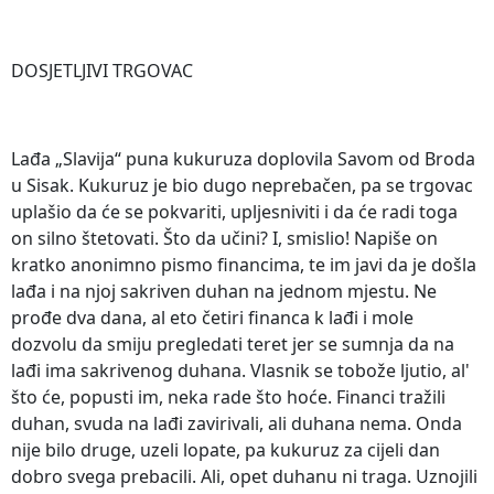
DOSJETLJIVI TRGOVAC
Lađa „Slavija“ puna kukuruza doplovila Savom od Broda
u Sisak. Kukuruz je bio dugo neprebačen, pa se trgovac
uplašio da će se pokvariti, upljesniviti i da će radi toga
on silno štetovati. Što da učini? I, smislio! Napiše on
kratko anonimno pismo financima, te im javi da je došla
lađa i na njoj sakriven duhan na jednom mjestu. Ne
prođe dva dana, al eto četiri financa k lađi i mole
dozvolu da smiju pregledati teret jer se sumnja da na
lađi ima sakrivenog duhana. Vlasnik se tobože ljutio, al'
što će, popusti im, neka rade što hoće. Financi tražili
duhan, svuda na lađi zavirivali, ali duhana nema. Onda
nije bilo druge, uzeli lopate, pa kukuruz za cijeli dan
dobro svega prebacili. Ali, opet duhanu ni traga. Uznojili