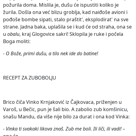
požurila doma. Mislila je, dušu će ispustiti koliko je
žurila. Došla ona već blizu groblja, kad naiđoše avioni i
pođoše bombe sipati, stalo praštit', eksplodirat' na sve
strane. Jadna baka, uplašila se i kud će od straha, ona se
u
obalu
, kraj Glogovice sakri! Sklopila je ruke i počela
Boga moliti:
-
O Bože, primi dušu, a tilo nek ide do batine!
RECEPT ZA ZUBOBOLJU
Brico čiča Vinko Krnjaković iz Čajkovaca, priženjen u
Varoš, u Bečic, pun je šali bio. A zabolio zub komšinicu,
snašu Mandu, da više nije bilo za durat i ona kod Vinka:
- Vinka ti svakaki likova znaš. Zub me boli. Ili liči, ili vadi! –
ona će.