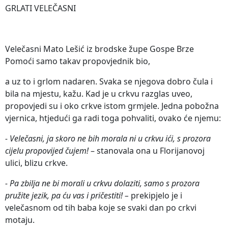
GRLATI VELEČASNI
Velečasni Mato Lešić iz brodske župe Gospe Brze
Pomoći samo takav propovjednik bio,
a uz to i grlom nadaren. Svaka se njegova dobro čula i
bila na mjestu, kažu. Kad je u crkvu razglas uveo,
propovjedi su i oko crkve istom grmjele. Jedna pobožna
vjernica, htjedući ga radi toga pohvaliti, ovako će njemu:
- Velečasni, ja skoro ne bih morala ni u crkvu ići, s prozora
cijelu propovijed čujem!
– stanovala ona u Florijanovoj
ulici, blizu crkve.
- Pa zbilja ne bi morali u crkvu dolaziti, samo s prozora
pružite jezik, pa ću vas i pričestiti! –
prekipjelo je i
velečasnom od tih baba koje se svaki dan po crkvi
motaju.