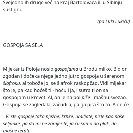
Svejedno ih druge već na kraj Bartolovaca ili u Sibinju
sustignu.
(po Luki Lukiću)
GOSPOJA SA SELA
Mljekar iz Poloja nosio
gospojama
u Brodu mliko. Bio on
zgodan i dočeka njega jedno jutro gospoja u šarenom
šlafroku,
al tobože joj se šlafrok raskopčao. Vidi mljekar
što je, pa kad hoćeš ti - hoću i ja, i sutra ti on sa
gospojom u krevet. Al, on je na pol
piše
- mašnu svezao.
Gospoja se zagledala, začudila, pa ga pita što to. A on će:
-
Vi ste gospoje tako nježne, krhke, umiljate, niste kao naše
seljanke, pa da mi ne zamjerite, ja ću samo do plak, do
mašne terati.