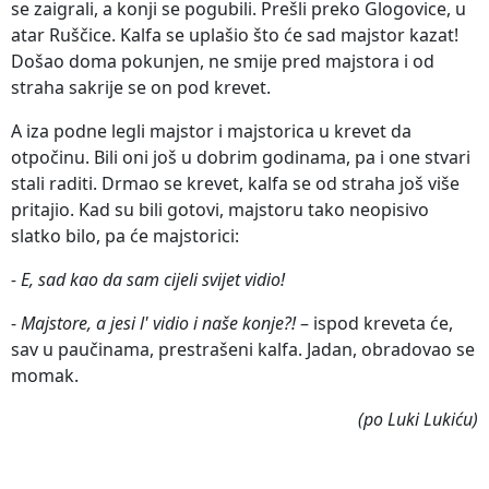
se zaigrali, a konji se pogubili. Prešli preko Glogovice, u
atar Ruščice. Kalfa se uplašio što će sad majstor kazat!
Došao doma pokunjen, ne smije pred majstora i od
straha sakrije se on pod krevet.
A iza podne legli majstor i majstorica u krevet da
otpočinu. Bili oni još u dobrim godinama, pa i one stvari
stali raditi. Drmao se krevet, kalfa se od straha još više
pritajio. Kad su bili gotovi, majstoru tako neopisivo
slatko bilo, pa će majstorici:
- E, sad kao da sam cijeli svijet vidio!
-
Majstore, a jesi l' vidio i naše konje?!
– ispod kreveta će,
sav u paučinama, prestrašeni kalfa. Jadan, obradovao se
momak.
(po Luki Lukiću)