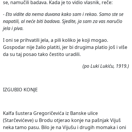
se, namučili badava. Kada je to vidio vlasnik, reče:
- Eto vidite da nema duvana kako sam i rekao. Samo ste se
napatili, al neće biti badava. Sjedite, ja sam za vas naručio
jela i piva.
I oni se prihvatili jela, a pili koliko je koji mogao.
Gospodar nije žalio platiti, jer bi drugima platio još i više
da su taj posao tako čestito uradili.
(po Luki Lukiću, 1919.)
IZGUBIO KONJE
Kalfa šustera Gregoričevića iz Banske ulice
(Starčevićeve) u Brodu otjerao konje na pašnjak Vijuš
neka tamo pasu. Bilo je na Vijušu i drugih momaka i oni