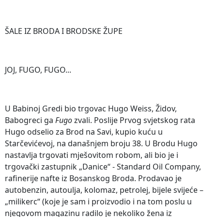
ŠALE IZ BRODA I BRODSKE ŽUPE
JOJ, FUGO, FUGO...
U Babinoj Gredi bio trgovac Hugo Weiss, Židov,
Babogreci ga
Fugo
zvali. Poslije Prvog svjetskog rata
Hugo odselio za Brod na Savi, kupio kuću u
Starčevićevoj, na današnjem broju 38. U Brodu Hugo
nastavlja trgovati mješovitom robom, ali bio je i
trgovački zastupnik „Danice“ - Standard Oil Company,
rafinerije nafte iz Bosanskog Broda. Prodavao je
autobenzin, autoulja, kolomaz, petrolej, bijele svijeće –
„milikerc“ (koje je sam i proizvodio i na tom poslu u
njegovom magazinu radilo je nekoliko žena iz