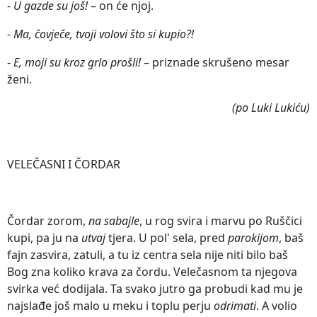
-
U gazde su još!
– on će njoj.
-
Ma, čovječe, tvoji volovi što si kupio?!
-
E, moji su kroz grlo prošli!
– priznade skrušeno mesar
ženi.
(po Luki Lukiću)
VELEČASNI I ČORDAR
Čordar zorom,
na sabajle
, u rog svira i marvu po Ruščici
kupi, pa ju na
utvaj
tjera. U pol' sela, pred
parokijom
, baš
fajn zasvira, zatuli, a tu iz centra sela nije niti bilo baš
Bog zna koliko krava za čordu. Velečasnom ta njegova
svirka već dodijala. Ta svako jutro ga probudi kad mu je
najslađe još malo u meku i toplu perju
odrimati
. A volio