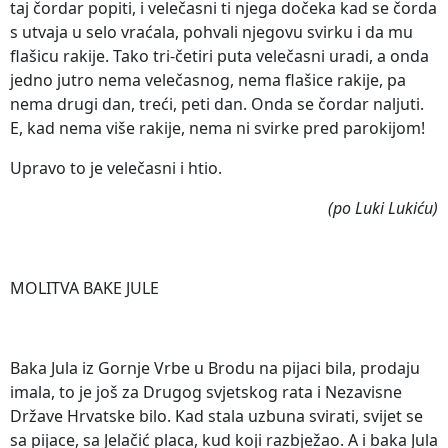
taj čordar popiti, i velečasni ti njega dočeka kad se čorda
s utvaja u selo vraćala, pohvali njegovu svirku i da mu
flašicu rakije. Tako tri-četiri puta velečasni uradi, a onda
jedno jutro nema velečasnog, nema flašice rakije, pa
nema drugi dan, treći, peti dan. Onda se čordar naljuti.
E, kad nema više rakije, nema ni svirke pred parokijom!
Upravo to je velečasni i htio.
(po Luki Lukiću)
MOLITVA BAKE JULE
Baka Jula iz Gornje Vrbe u Brodu na pijaci bila, prodaju
imala, to je još za Drugog svjetskog rata i Nezavisne
Države Hrvatske bilo. Kad stala uzbuna svirati, svijet se
sa pijace, sa Jelačić placa, kud koji razbježao. A i baka Jula