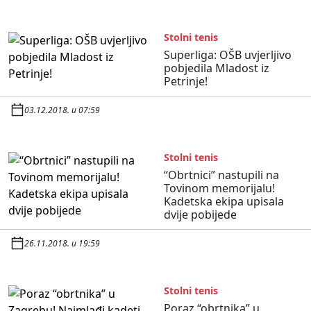
Stolni tenis
Superliga: OŠB uvjerljivo
pobjedila Mladost iz
Petrinje!
03.12.2018. u 07:59
Stolni tenis
“Obrtnici” nastupili na
Tovinom memorijalu!
Kadetska ekipa upisala
dvije pobijede
26.11.2018. u 19:59
Stolni tenis
Poraz “obrtnika” u