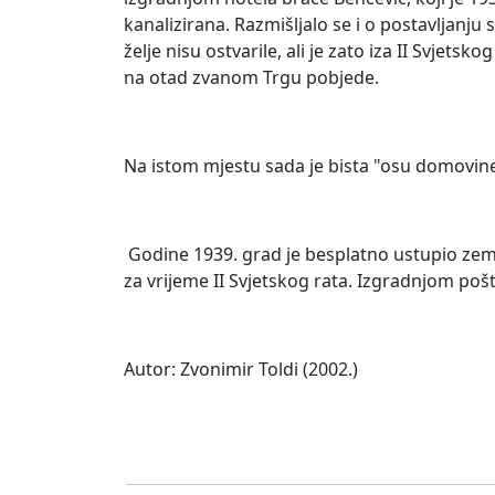
kanalizirana. Razmišljalo se i o postavljanj
želje nisu ostvarile, ali je zato iza II Svje
na otad zvanom Trgu pobjede.
Na istom mjestu sada je bista "osu domovine"
Godine 1939. grad je besplatno ustupio zeml
za vrijeme II Svjetskog rata. Izgradnjom poš
Autor: Zvonimir Toldi (2002.)