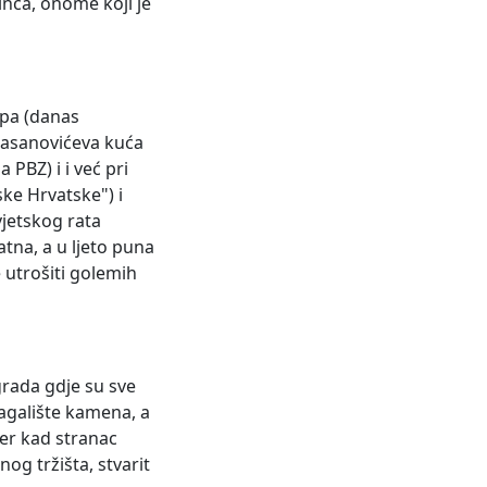
inca, onome koji je
sipa (danas
akasanovićeva kuća
PBZ) i i već pri
ske Hrvatske") i
vjetskog rata
atna, a u ljeto puna
 utrošiti golemih
 grada gdje su sve
lagalište kamena, a
jer kad stranac
nog tržišta, stvarit