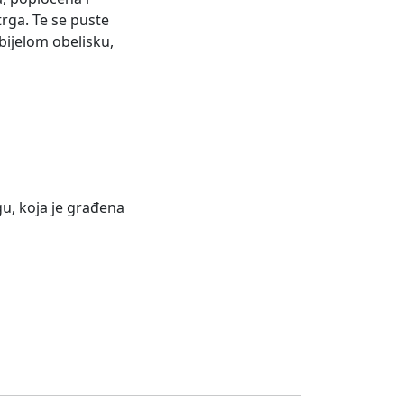
rga. Te se puste
 bijelom obelisku,
u, koja je građena