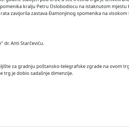
u spomenika kralju Petru Oslobodiocu na istaknutom mjestu t
tskog rata zavijorila zastava Đamonjinog spomenika na visokom
 dr. Anti Starčeviću.
jište za gradnju poštansko-telegrafske zgrade na ovom trg
te trg je dobio sadašnje dimenzije.