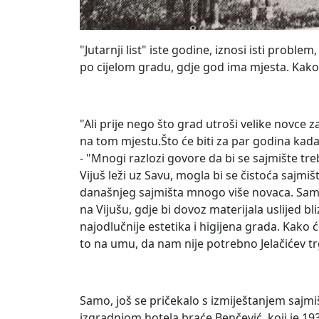
"Jutarnji list" iste godine, iznosi isti proble
po cijelom gradu, gdje god ima mjesta. Kako 
"Ali prije nego što grad utroši velike novce z
na tom mjestu.Što će biti za par godina kada s
- "Mnogi razlozi govore da bi se sajmište treb
Vijuš leži uz Savu, mogla bi se čistoća sajmi
današnjeg sajmišta mnogo više novaca. Samo 
na Vijušu, gdje bi dovoz materijala uslijed bl
najodlučnije estetika i higijena grada. Kako 
to na umu, da nam nije potrebno Jelačićev tr
Samo, još se pričekalo s izmiještanjem sajmiš
izgradnjom hotela braće Benčević, koji je 1933