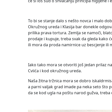
će si loš sud o shvaćanju principa higijene i
To bi se stanje dalo s nešto novca i malo dobr
Okružnog ureda i Klasija bar donekle odgovara
prilika prava tortura. Zemlja se namoči, bla
prodaje i kupuje, treba svak da gleda kako će
ili mora da proda namirnice uz bescjenje ili 
Iako tako mora se otvoriti još jedan prilaz n
Cviića i kod okružnog ureda.
Naša žitna tržnica mora se dobro iskaldrmisa
a parni valjak grad imade pa neka seto što p
da se kod ugla na poštu narod gužva, treba d