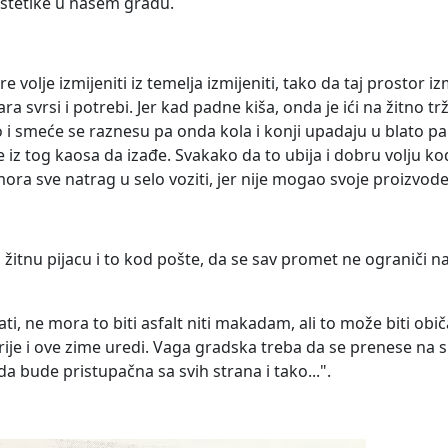
 estetike u našem gradu.
e volje izmijeniti iz temelja izmijeniti, tako da taj prostor 
 svrsi i potrebi. Jer kad padne kiša, onda je ići na žitno tr
to i smeće se raznesu pa onda kola i konji upadaju u blato p
 iz tog kaosa da izađe. Svakako da to ubija i dobru volju ko
mora sve natrag u selo voziti, jer nije mogao svoje proizvod
a žitnu pijacu i to kod pošte, da se sav promet ne ograniči n
ti, ne mora to biti asfalt niti makadam, ali to može biti ob
rije i ove zime uredi. Vaga gradska treba da se prenese na s
a bude pristupačna sa svih strana i tako...".