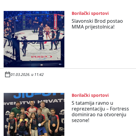
Borilački sportovi
Slavonski Brod postao
MMA prijestolnica!
01.03.2026. u 11:42
Borilački sportovi
S tatamija ravno u
reprezentaciju – Fortress
dominirao na otvorenju
sezone!