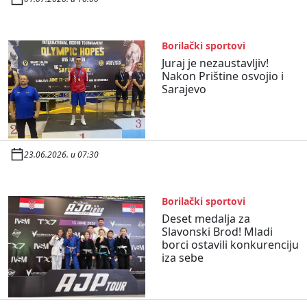
Borilački sportovi
Juraj je nezaustavljiv!
Nakon Prištine osvojio i
Sarajevo
23.06.2026. u 07:30
Borilački sportovi
Deset medalja za
Slavonski Brod! Mladi
borci ostavili konkurenciju
iza sebe