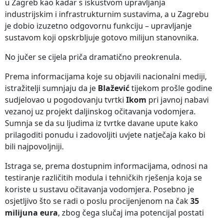
u Zagreb kao kadar s iskustvom upravljanja
industrijskim i infrastrukturnim sustavima, a u Zagrebu
je dobio izuzetno odgovornu funkciju – upravljanje
sustavom koji opskrbljuje gotovo milijun stanovnika.
No jučer se cijela priča dramatično preokrenula.
Prema informacijama koje su objavili nacionalni mediji,
istražitelji sumnjaju da je
Blažević
tijekom prošle godine
sudjelovao u pogodovanju tvrtki
Ikom
pri javnoj nabavi
vezanoj uz projekt daljinskog očitavanja vodomjera.
Sumnja se da su ljudima iz tvrtke davane upute kako
prilagoditi ponudu i zadovoljiti uvjete natječaja kako bi
bili najpovoljniji.
Istraga se, prema dostupnim informacijama, odnosi na
testiranje različitih modula i tehničkih rješenja koja se
koriste u sustavu očitavanja vodomjera. Posebno je
osjetljivo što se radi o poslu procijenjenom na čak
35
milijuna eura
, zbog čega slučaj ima potencijal postati