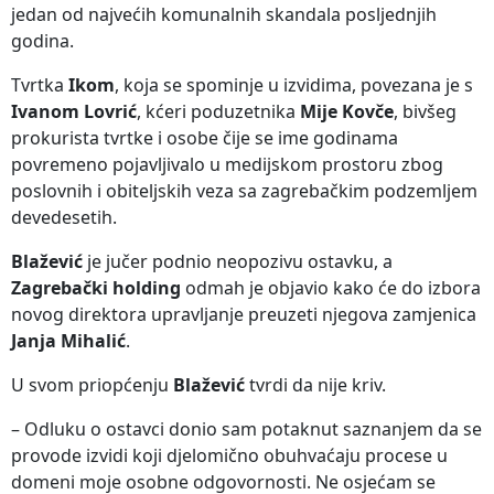
jedan od najvećih komunalnih skandala posljednjih
godina.
Tvrtka
Ikom
, koja se spominje u izvidima, povezana je s
Ivanom Lovrić
, kćeri poduzetnika
Mije Kovče
, bivšeg
prokurista tvrtke i osobe čije se ime godinama
povremeno pojavljivalo u medijskom prostoru zbog
poslovnih i obiteljskih veza sa zagrebačkim podzemljem
devedesetih.
Blažević
je jučer podnio neopozivu ostavku, a
Zagrebački holding
odmah je objavio kako će do izbora
novog direktora upravljanje preuzeti njegova zamjenica
Janja Mihalić
.
U svom priopćenju
Blažević
tvrdi da nije kriv.
– Odluku o ostavci donio sam potaknut saznanjem da se
provode izvidi koji djelomično obuhvaćaju procese u
domeni moje osobne odgovornosti. Ne osjećam se