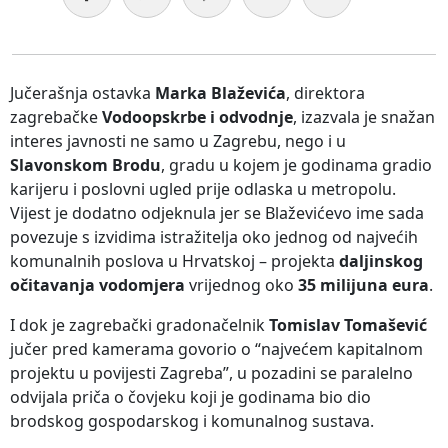
Jučerašnja ostavka
Marka Blaževića
, direktora
zagrebačke
Vodoopskrbe i odvodnje
, izazvala je snažan
interes javnosti ne samo u Zagrebu, nego i u
Slavonskom Brodu
, gradu u kojem je godinama gradio
karijeru i poslovni ugled prije odlaska u metropolu.
Vijest je dodatno odjeknula jer se Blaževićevo ime sada
povezuje s izvidima istražitelja oko jednog od najvećih
komunalnih poslova u Hrvatskoj – projekta
daljinskog
očitavanja vodomjera
vrijednog oko
35 milijuna eura
.
I dok je zagrebački gradonačelnik
Tomislav Tomašević
jučer pred kamerama govorio o “najvećem kapitalnom
projektu u povijesti Zagreba”, u pozadini se paralelno
odvijala priča o čovjeku koji je godinama bio dio
brodskog gospodarskog i komunalnog sustava.