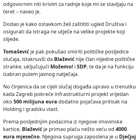
odgovornim niti krivim za radnje koje mi se stavljaju na
teret – naveo je.
Dodao je kako ostavkom želi zaštititi ugled Društva i
osigurati da istraga ne utječe na velike projekte koji
slijede.
Tomašević
je pak pokušao smiriti političke posljedice
slučaja, istaknuvši da
Blažević
nije član nijedne političke
stranke, uključujući
Možemo!
i
SDP
, te da je na funkciju
izabran putem javnog natječaja.
No činjenica da se cijeli slučaj događa upravo u trenutku
kada Zagreb pokreće infrastrukturni projekt vrijedan
oko
500 milijuna eura
dodatno pojačava pritisak na
Holding i gradsku vlast.
Prema posljednjim podacima iz njegove imovinske
kartice,
Blažević
je primao plaću nešto veću od
4000
eura mjesečno
. Njegova supruga zaposlena je u
Dječjoj