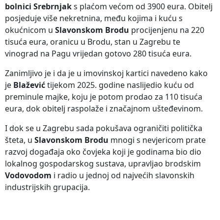
bolnici Srebrnjak
s plaćom većom od 3900 eura. Obitelj
posjeduje više nekretnina, među kojima i kuću s
okućnicom u
Slavonskom Brodu
procijenjenu na 220
tisuća eura, oranicu u Brodu, stan u Zagrebu te
vinograd na Pagu vrijedan gotovo 280 tisuća eura.
Zanimljivo je i da je u imovinskoj kartici navedeno kako
je
Blažević
tijekom 2025. godine naslijedio kuću od
preminule majke, koju je potom prodao za 110 tisuća
eura, dok obitelj raspolaže i značajnom ušteđevinom.
I dok se u Zagrebu sada pokušava ograničiti politička
šteta, u
Slavonskom Brodu
mnogi s nevjericom prate
razvoj događaja oko čovjeka koji je godinama bio dio
lokalnog gospodarskog sustava, upravljao brodskim
Vodovodom
i radio u jednoj od najvećih slavonskih
industrijskih grupacija.