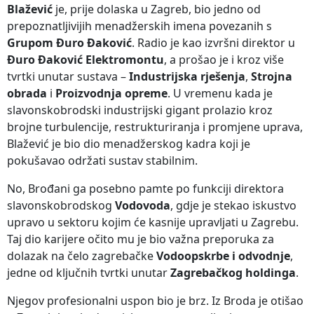
Blažević
je, prije dolaska u Zagreb, bio jedno od
prepoznatljivijih menadžerskih imena povezanih s
Grupom Đuro Đaković
. Radio je kao izvršni direktor u
Đuro Đaković Elektromontu
, a prošao je i kroz više
tvrtki unutar sustava –
Industrijska rješenja
,
Strojna
obrada
i
Proizvodnja opreme
. U vremenu kada je
slavonskobrodski industrijski gigant prolazio kroz
brojne turbulencije, restrukturiranja i promjene uprava,
Blažević je bio dio menadžerskog kadra koji je
pokušavao održati sustav stabilnim.
No, Brođani ga posebno pamte po funkciji direktora
slavonskobrodskog
Vodovoda
, gdje je stekao iskustvo
upravo u sektoru kojim će kasnije upravljati u Zagrebu.
Taj dio karijere očito mu je bio važna preporuka za
dolazak na čelo zagrebačke
Vodoopskrbe i odvodnje
,
jedne od ključnih tvrtki unutar
Zagrebačkog holdinga
.
Njegov profesionalni uspon bio je brz. Iz Broda je otišao