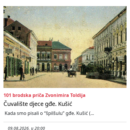
101 brodska priča Zvonimira Toldija
Čuvalište djece gđe. Kušić
Kada smo pisali o “špilšulu” gđe. Kušić (...
09.08.2026. u 20:00