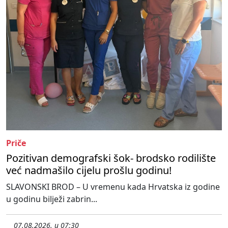
Priče
Pozitivan demografski šok- brodsko rodilište
već nadmašilo cijelu prošlu godinu!
SLAVONSKI BROD – U vremenu kada Hrvatska iz godine
u godinu bilježi zabrin...
07.08.2026. u 07:30