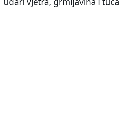
udari vjetra, grmljavina i tuča