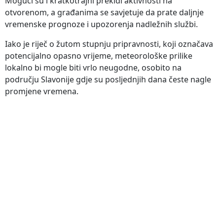
Mogući su i kratkotrajni prekidi aktivnosti na
otvorenom, a građanima se savjetuje da prate daljnje
vremenske prognoze i upozorenja nadležnih službi.
Iako je riječ o žutom stupnju pripravnosti, koji označava
potencijalno opasno vrijeme, meteorološke prilike
lokalno bi mogle biti vrlo neugodne, osobito na
području Slavonije gdje su posljednjih dana česte nagle
promjene vremena.