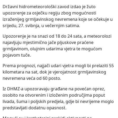
Državni hidrometeorološki zavod izdao je žuto
upozorenje za osječku regiju zbog mogućnosti
izraženijeg grmljavinskog nevremena koje se očekuje u
srijedu, 27. svibnja, u večernjim satima.
Upozorenje je na snazi od 18 do 24 sata, a meteorolozi
najavljuju mjestimično jače pljuskove praćene
grmljavinom, olujnim udarima vjetra te mogućom
pojavom tuče.
Prema prognozi, najjači udari vjetra mogli bi prelaziti 55
kilometara na sat, dok je vjerojatnost grmljavinskog
nevremena veća od 60 posto.
Iz DHMZ-a upozoravaju građane na povećan oprez,
osobito na otvorenim i izloženim područjima poput
livada, šuma i poljskih predjela, gdje bi nevrijeme moglo
predstavljati dodatnu opasnost.