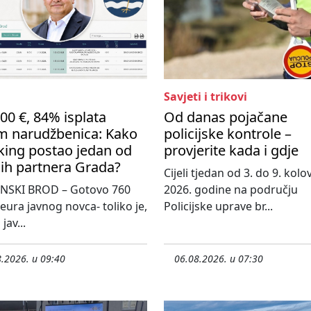
Savjeti i trikovi
00 €, 84% isplata
Od danas pojačane
m narudžbenica: Kako
policijske kontrole –
king postao jedan od
provjerite kada i gdje
ih partnera Grada?
Cijeli tjedan od 3. do 9. kol
NSKI BROD – Gotovo 760
2026. godine na području
 eura javnog novca- toliko je,
Policijske uprave br...
jav...
.2026. u 09:40
06.08.2026. u 07:30