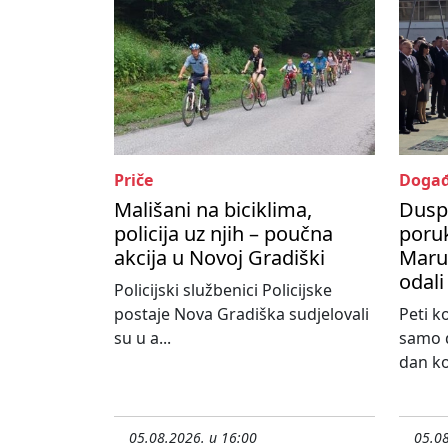
Priče
Događ
Mališani na biciklima,
Dusp
policija uz njih – poučna
poru
akcija u Novoj Gradiški
Maruš
odali
Policijski službenici Policijske
postaje Nova Gradiška sudjelovali
Peti k
su u a...
samo d
dan koj
05.08.2026. u 16:00
05.08