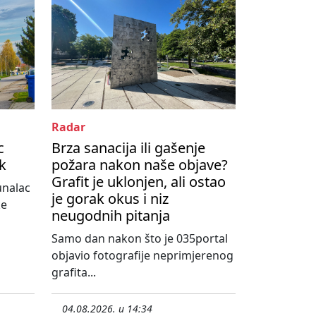
Radar
c
Brza sanacija ili gašenje
ik
požara nakon naše objave?
Grafit je uklonjen, ali ostao
unalac
je gorak okus i niz
ke
neugodnih pitanja
Samo dan nakon što je 035portal
objavio fotografije neprimjerenog
grafita...
04.08.2026. u 14:34