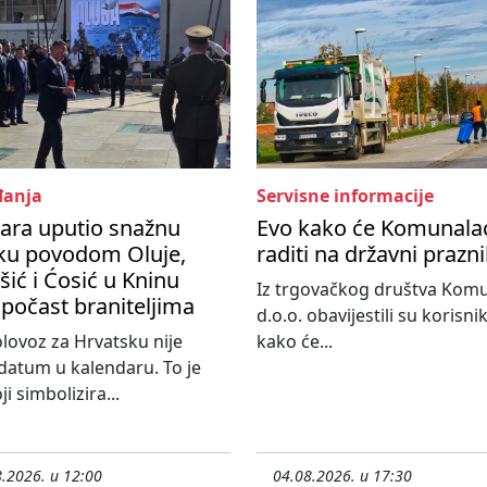
anja
Servisne informacije
ara uputio snažnu
Evo kako će Komunala
ku povodom Oluje,
raditi na državni prazn
ić i Ćosić u Kninu
Iz trgovačkog društva Kom
 počast braniteljima
d.o.o. obavijestili su korisni
olovoz za Hrvatsku nije
kako će...
atum u kalendaru. To je
i simbolizira...
.2026. u 12:00
04.08.2026. u 17:30