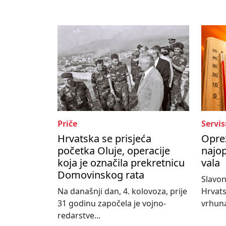
Priče
Servis
Hrvatska se prisjeća
Oprez
početka Oluje, operacije
najop
koja je označila prekretnicu
vala
Domovinskog rata
Slavon
Na današnji dan, 4. kolovoza, prije
Hrvats
31 godinu započela je vojno-
vrhuna
redarstve...