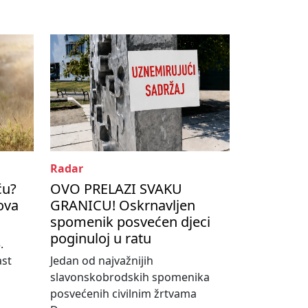
Radar
ću?
OVO PRELAZI SVAKU
kova
GRANICU! Oskrnavljen
spomenik posvećen djeci
poginuloj u ratu
.
ast
Jedan od najvažnijih
slavonskobrodskih spomenika
posvećenih civilnim žrtvama