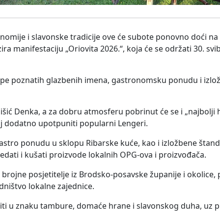
nomije i slavonske tradicije ove će subote ponovno doći na
a manifestaciju „Oriovita 2026.“, koja će se održati 30. svi
tupe poznatih glazbenih imena, gastronomsku ponudu i izl
lišić Denka, a za dobru atmosferu pobrinut će se i „najbolji 
j dodatno upotpuniti popularni Lengeri.
 gastro ponudu u sklopu Ribarske kuće, kao i izložbene štan
ledati i kušati proizvode lokalnih OPG-ova i proizvođača.
brojne posjetitelje iz Brodsko-posavske županije i okolice,
edništvo lokalne zajednice.
iti u znaku tambure, domaće hrane i slavonskog duha, uz p