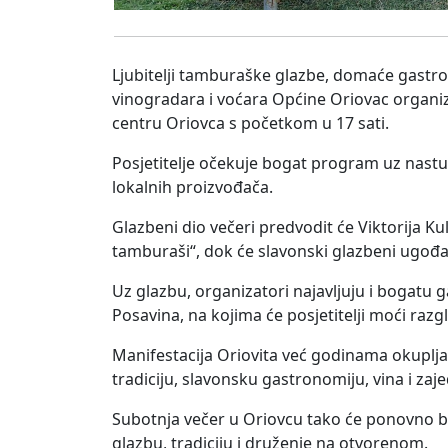
Ljubitelji tamburaške glazbe, domaće gastro
vinogradara i voćara Općine Oriovac organizir
centru Oriovca s početkom u 17 sati.
Posjetitelje očekuje bogat program uz nas
lokalnih proizvođača.
Glazbeni dio večeri predvodit će Viktorija Ku
tamburaši“, dok će slavonski glazbeni ugođa
Uz glazbu, organizatori najavljuju i bogatu
Posavina, na kojima će posjetitelji moći razg
Manifestacija Oriovita već godinama okuplja 
tradiciju, slavonsku gastronomiju, vina i zaj
Subotnja večer u Oriovcu tako će ponovno b
glazbu, tradiciju i druženje na otvorenom.