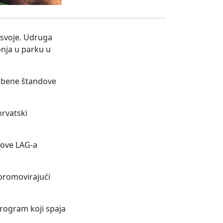
 svoje. Udruga
bnja u parku u
ožbene štandove
hrvatski
dove LAG-a
 promovirajući
rogram koji spaja