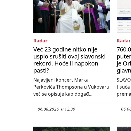
Radar
Radar
Već 23 godine nitko nije
760.0
uspio srušiti ovaj slavonski
pute
rekord. Hoće li napokon
je Or
pasti?
glavn
Najavljeni koncert Marka
SLAVO
Perkovića Thompsona u Vukovaru
tisuća
već se opisuje kao događ...
prema 
06.08.2026. u 12:30
06.08