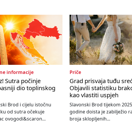
ne informacije
Priče
! Sutra počinje
Grad prisvaja tuđu sre
asniji dio toplinskog
Objavili statistiku bra
kao vlastiti uspjeh
ski Brod i cijelu istočnu
Slavonski Brod tijekom 2025
ku od sutra očekuje
godine doista je zabilježio r
c ovogodi&scaron...
broja sklopljenih...