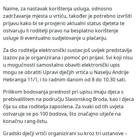
Naime, za nastavak korištenja usluga, odnosno
zadržavanje mjesta u vrtiću, također je potrebno izvršiti
prijavu kako bi se provjerio aktualni status djeteta te
ostvaruju li roditelji pravo na besplatno korištenje
usluge ili eventualno sudjelovanje u plaćanju.
Za dio roditelja elektronički sustav još uvijek predstavlja
izazov pa je organizirana i pomoć pri prijavi. Svi koji nisu
u mogućnosti samostalno obaviti elektronički upis
mogu se obratiti Upravi dječjih vrtića u Naselju Andrije
Hebranga 11/1, i to radnim danom od 8 do 10.30 sati.
Prilikom bodovanja prednost pri upisu imaju djeca s
prebivalištem na području Slavonskog Broda, kao i djeca
čija su oba roditelja zaposlena. Za svaki od tih uvjeta
ostvaruje se po 100 bodova, što značajno utječe na
konačnu rang-listu.
Gradski dječji vrtići organizirani su kroz tri ustanove –