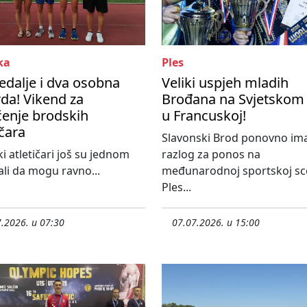
ka
Ples
edalje i dva osobna
Veliki uspjeh mladih
da! Vikend za
Brođana na Svjetskom
enje brodskih
u Francuskoj!
ičara
Slavonski Brod ponovno im
i atletičari još su jednom
razlog za ponos na
li da mogu ravno...
međunarodnoj sportskoj sc
Ples...
.2026. u 07:30
07.07.2026. u 15:00