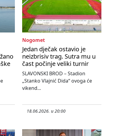
Nogomet
Jedan dječak ostavio je
ržano
neizbrisiv trag. Sutra mu u
aške
čast počinje veliki turnir
SLAVONSKI BROD – Stadion
se
„Stanko Vlajnić Dida“ ovoga će
vikend...
18.06.2026. u 20:00