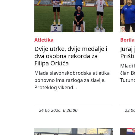
Atletika
Borila
Dvije utrke, dvije medalje i
Juraj
dva osobna rekorda za
Prišt
Filipa Orkića
Mladi 
Mlada slavonskobrodska atletika
član B
ponovno ima razloga za slavlje.
Tutund
Proteklog vikend...
24.06.2026. u 20:00
23.06