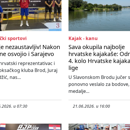
čki sportovi
Kajak - kanu
 je nezaustavljiv! Nakon
Sava okupila najbolje
ine osvojio i Sarajevo
hrvatske kajakaše: Od
4. kolo Hrvatske kajak
hrvatski reprezentativac i
lige
oksačkog kluba Brod, Juraj
žić, nas...
U Slavonskom Brodu jučer 
ponovno veslalo za bodove,
medalje...
.2026. u 07:30
21.06.2026. u 16:00