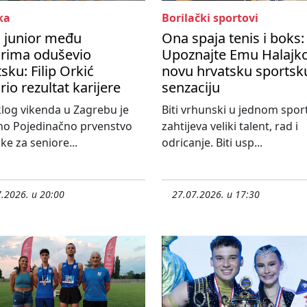
ka
Borilački sportovi
i junior među
Ona spaja tenis i boks:
orima oduševio
Upoznajte Emu Halajko
sku: Filip Orkić
novu hrvatsku sportsk
rio rezultat karijere
senzaciju
log vikenda u Zagrebu je
Biti vrhunski u jednom spor
no Pojedinačno prvenstvo
zahtijeva veliki talent, rad i
ke za seniore...
odricanje. Biti usp...
.2026. u 20:00
27.07.2026. u 17:30