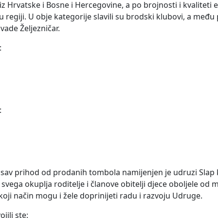
iz Hrvatske i Bosne i Hercegovine, a po brojnosti i kvaliteti 
regiji. U obje kategorije slavili su brodski klubovi, a među 
ivade Željezničar.
:
:
 sav prihod od prodanih tombola namijenjen je udruzi Slap 
ga okuplja roditelje i članove obitelji djece oboljele od mal
lo koji način mogu i žele doprinijeti radu i razvoju Udruge.
jili ste: