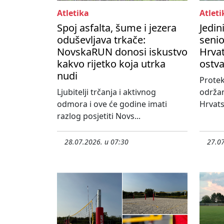
Atletika
Atleti
Spoj asfalta, šume i jezera
Jedin
oduševljava trkače:
seni
NovskaRUN donosi iskustvo
Hrvat
kakvo rijetko koja utrka
ostva
nudi
Protek
Ljubitelji trčanja i aktivnog
održa
odmora i ove će godine imati
Hrvats
razlog posjetiti Novs...
28.07.2026. u 07:30
27.07