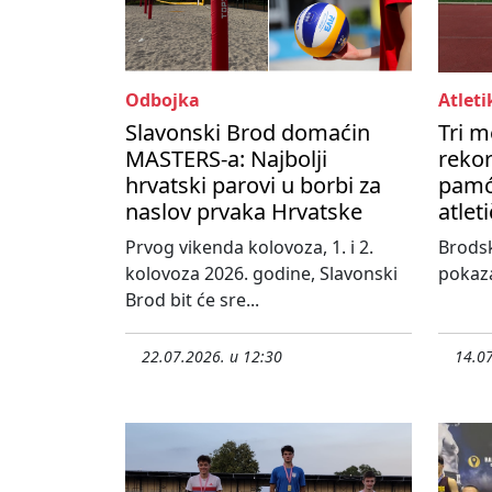
Odbojka
Atleti
Slavonski Brod domaćin
Tri m
MASTERS-a: Najbolji
rekor
hrvatski parovi u borbi za
pamć
naslov prvaka Hrvatske
atlet
Prvog vikenda kolovoza, 1. i 2.
Brodsk
kolovoza 2026. godine, Slavonski
pokaza
Brod bit će sre...
22.07.2026. u 12:30
14.07