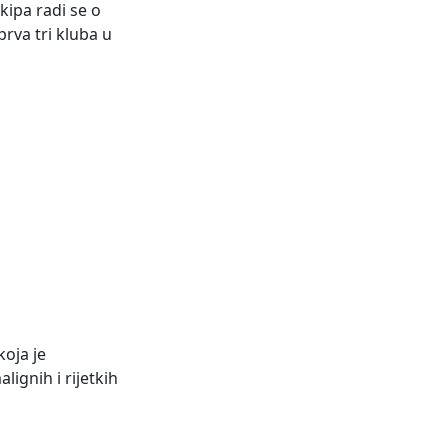
ekipa radi se o
prva tri kluba u
koja je
ignih i rijetkih