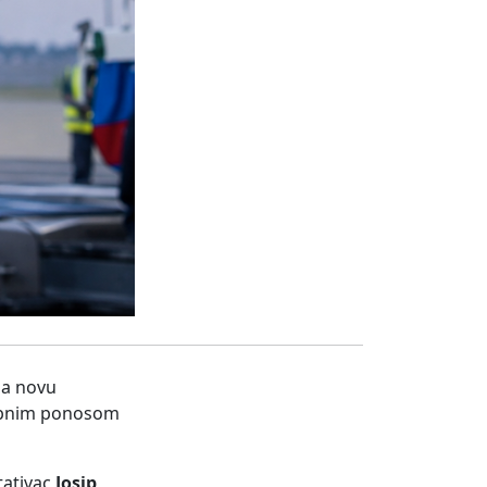
na novu
sebnim ponosom
tativac
Josip