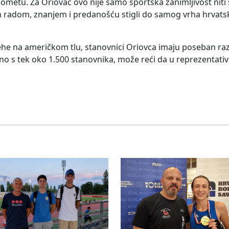
tu. Za Oriovac ovo nije samo sportska zanimljivost niti st
titim radom, znanjem i predanošću stigli do samog vrha hrva
ehe na američkom tlu, stanovnici Oriovca imaju poseban raz
no s tek oko 1.500 stanovnika, može reći da u reprezentativ