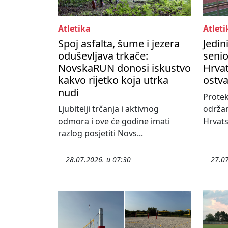
Atletika
Atleti
Spoj asfalta, šume i jezera
Jedin
oduševljava trkače:
seni
NovskaRUN donosi iskustvo
Hrvat
kakvo rijetko koja utrka
ostva
nudi
Protek
Ljubitelji trčanja i aktivnog
održa
odmora i ove će godine imati
Hrvats
razlog posjetiti Novs...
28.07.2026. u 07:30
27.07