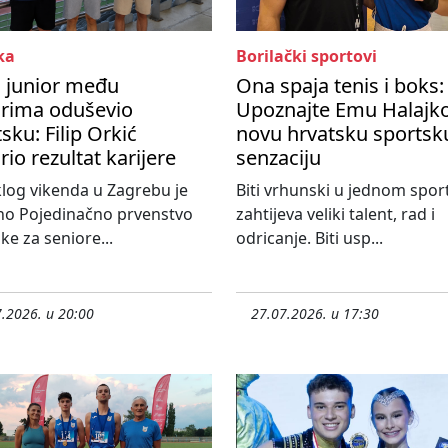
ka
Borilački sportovi
i junior među
Ona spaja tenis i boks:
orima oduševio
Upoznajte Emu Halajko
sku: Filip Orkić
novu hrvatsku sportsk
rio rezultat karijere
senzaciju
log vikenda u Zagrebu je
Biti vrhunski u jednom spor
no Pojedinačno prvenstvo
zahtijeva veliki talent, rad i
ke za seniore...
odricanje. Biti usp...
.2026. u 20:00
27.07.2026. u 17:30