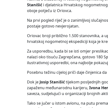
Stanišić
i djelatnica Hrvatskog nogometno
oboje potječu iz Oriovca.
Na prvi pogled riječ je o zanimljivoj slučajn
postaje gotovo nevjerojatan.
Oriovac broji približno 1.500 stanovnika, a 
hrvatskoj nogometnoj ekspediciji koja je kre
Za usporedbu, kada bi se isti omjer preslika
nalazi oko tisuću Zagrepčana, gotovo 180 Sp
ilustrativnoj usporedbi, ona najbolje pokazuj
Posebnu težinu cijeloj priči daje činjenica d
Dok je
Josip Stanišić
tijekom posljednjih god
zapaženu međunarodnu karijeru,
Ivona He
saveza, sudjelujući u organizaciji brojnih ak
Tako se jučer u istom avionu, na putu prema 