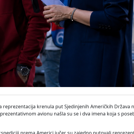
 reprezentacija krenula put Sjedinjenih Američkih Država 
prezentativnom avionu našla su se i dva imena koja s po
pediciji prema Americi jučer su zajedno putovali reprezen