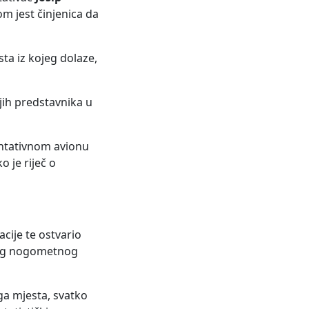
om jest činjenica da
sta iz kojeg dolaze,
jih predstavnika u
entativnom avionu
 je riječ o
cije te ostvario
kog nogometnog
ga mjesta, svatko