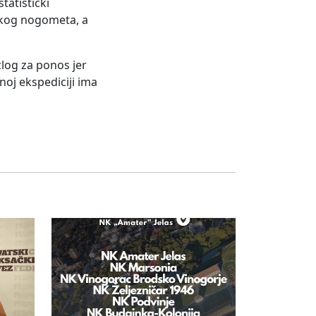
atistički
tskog nogometa, a
log za ponos jer
noj ekspediciji ima