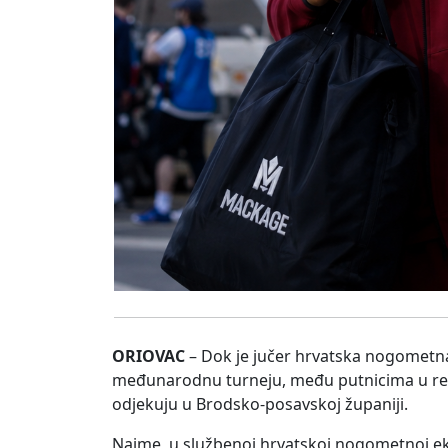
ORIOVAC
– Dok je jučer hrvatska nogometna
međunarodnu turneju, među putnicima u re
odjekuju u Brodsko-posavskoj županiji.
Naime, u službenoj hrvatskoj nogometnoj eks