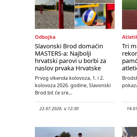
Odbojka
Atleti
Slavonski Brod domaćin
Tri m
MASTERS-a: Najbolji
rekor
hrvatski parovi u borbi za
pamć
naslov prvaka Hrvatske
atlet
Prvog vikenda kolovoza, 1. i 2.
Brodsk
kolovoza 2026. godine, Slavonski
pokaza
Brod bit će sre...
22.07.2026. u 12:30
14.07