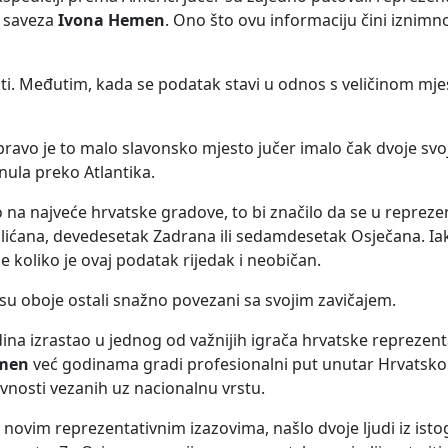
g saveza
Ivona Hemen
. Ono što ovu informaciju čini iznimn
osti. Međutim, kada se podatak stavi u odnos s veličinom mje
upravo je to malo slavonsko mjesto jučer imalo čak dvoje svo
nula preko Atlantika.
o na najveće hrvatske gradove, to bi značilo da se u reprez
lićana, devedesetak Zadrana ili sedamdesetak Osječana. Iako
e koliko je ovaj podatak rijedak i neobičan.
a su oboje ostali snažno povezani sa svojim zavičajem.
ina izrastao u jednog od važnijih igrača hrvatske reprezenta
men
već godinama gradi profesionalni put unutar Hrvats
tivnosti vezanih uz nacionalnu vrstu.
novim reprezentativnim izazovima, našlo dvoje ljudi iz isto