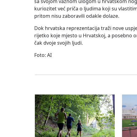
sa svojom važnom ulogom u hrvatskom nogome
kuriozitet već priča o ljudima koji su vlas
pritom nisu zaboravili odakle dolaze.
Dok hrvatska reprezentacija traži nove uspj
rijetko koje mjesto u Hrvatskoj, a posebno o
čak dvoje svojih ljudi.
Foto: AI