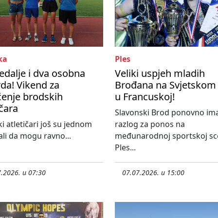
ka
Ples
edalje i dva osobna
Veliki uspjeh mladih
da! Vikend za
Brođana na Svjetskom
enje brodskih
u Francuskoj!
ičara
Slavonski Brod ponovno im
i atletičari još su jednom
razlog za ponos na
li da mogu ravno...
međunarodnoj sportskoj sc
Ples...
.2026. u 07:30
07.07.2026. u 15:00