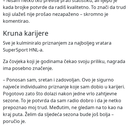
– Nisam netko tko previše prati statistiku, ali lijepo je
kada brojke potvrde da radiš kvalitetno. To znači da trud
koji ulažeš nije prošao nezapaženo – skromno je
komentirao.
Kruna karijere
Sve je kulminiralo priznanjem za najboljeg vratara
SuperSport HNL-a.
Za čovjeka koji je godinama čekao svoju priliku, nagrada
ima posebno značenje.
– Ponosan sam, sretan i zadovoljan. Ovo je sigurno
najveće individualno priznanje koje sam dobio u karijeri.
Pogotovo zato što dolazi nakon jedne vrlo zahtjevne
sezone. To je potvrda da sam radio dobro i da je netko
prepoznao moj trud. Međutim, ne gledam na to kao na
kraj puta. Želim da sljedeća sezona bude još bolja –
poručio je.