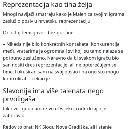
Reprezentacija kao tiha želja
Mnogi navijači smatraju kako je Malenica svojim igrama
zaslužio poziv u hrvatsku reprezentaciju.
On o toj temi govori bez gorčine.
– Nikada nije bilo konkretnih kontakata. Konkurencija
među vratarima je ogromna i svi koji su tamo nalaze se
potpuno zasluženo. Naravno da bi svakom igraču bio
san nositi dres reprezentacije, ali ne opterećujem se
time. Fokusiran sam na svoj posao i na ono što mogu
kontrolirati – rekao je.
Slavonija ima više talenata nego
prvoligaša
Iako već godinama živi u Osijeku, rodni kraj nije
zaboravio.
Redovito prati NK Slogu Nova Gradiška, ali i stanje