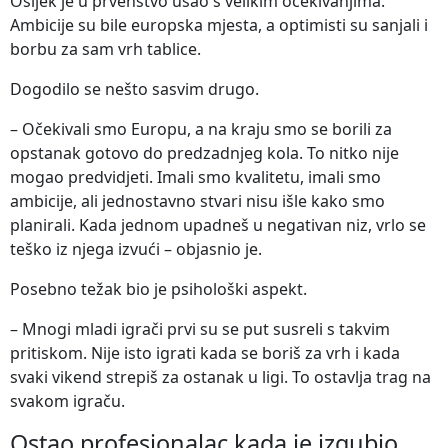
Osijek je u prvenstvo ušao s velikim očekivanjima.
Ambicije su bile europska mjesta, a optimisti su sanjali i
borbu za sam vrh tablice.
Dogodilo se nešto sasvim drugo.
– Očekivali smo Europu, a na kraju smo se borili za
opstanak gotovo do predzadnjeg kola. To nitko nije
mogao predvidjeti. Imali smo kvalitetu, imali smo
ambicije, ali jednostavno stvari nisu išle kako smo
planirali. Kada jednom upadneš u negativan niz, vrlo se
teško iz njega izvući – objasnio je.
Posebno težak bio je psihološki aspekt.
– Mnogi mladi igrači prvi su se put susreli s takvim
pritiskom. Nije isto igrati kada se boriš za vrh i kada
svaki vikend strepiš za ostanak u ligi. To ostavlja trag na
svakom igraču.
Ostao profesionalac kada je izgubio