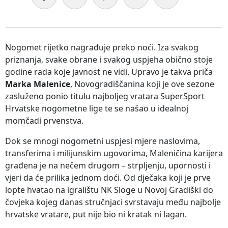
Nogomet rijetko nagrađuje preko noći. Iza svakog
priznanja, svake obrane i svakog uspjeha obično stoje
godine rada koje javnost ne vidi. Upravo je takva priča
Marka Malenice
, Novogradiščanina koji je ove sezone
zasluženo ponio titulu najboljeg vratara SuperSport
Hrvatske nogometne lige te se našao u idealnoj
momčadi prvenstva.
Dok se mnogi nogometni uspjesi mjere naslovima,
transferima i milijunskim ugovorima, Maleničina karijera
građena je na nečem drugom – strpljenju, upornosti i
vjeri da će prilika jednom doći. Od dječaka koji je prve
lopte hvatao na igralištu NK Sloge u Novoj Gradiški do
čovjeka kojeg danas stručnjaci svrstavaju među najbolje
hrvatske vratare, put nije bio ni kratak ni lagan.