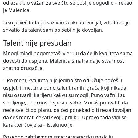
odlazak bio važan za sve što se poslije dogodilo – rekao
je Malenica.
Iako je već tada pokazivao veliki potencijal, vrlo brzo je
shvatio da talent sam po sebi nije dovoljan.
Talent nije presudan
Mnogi mladi nogometaši vjeruju da će ih kvaliteta sama
dovesti do uspjeha. Malenica smatra da je stvarnost
znatno drugačija.
– Po meni, kvaliteta nije jedino što odlučuje hoćeš li
uspjeti ili ne. Ima puno talentiranih igrača koji nikada
nisu ostvarili karijeru kakvu su mogli. Puno važniji su
strpljenje, upornost i vjera u sebe. Moraš prihvatiti da
neće sve ići po planu, da ćeš ponekad biti nezadovoljan,
da ćeš morati čekati svoju priliku. Upravo tada vidi se
karakter čovjeka – istaknuo je.
Posebno zahtjevnom smatra vratarsku poziciju.