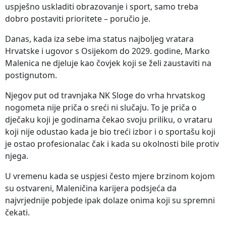
uspješno uskladiti obrazovanje i sport, samo treba
dobro postaviti prioritete – poručio je.
Danas, kada iza sebe ima status najboljeg vratara
Hrvatske i ugovor s Osijekom do 2029. godine, Marko
Malenica ne djeluje kao čovjek koji se želi zaustaviti na
postignutom.
Njegov put od travnjaka NK Sloge do vrha hrvatskog
nogometa nije priča o sreći ni slučaju. To je priča o
dječaku koji je godinama čekao svoju priliku, o vrataru
koji nije odustao kada je bio treći izbor i o sportašu koji
je ostao profesionalac čak i kada su okolnosti bile protiv
njega.
U vremenu kada se uspjesi često mjere brzinom kojom
su ostvareni, Maleničina karijera podsjeća da
najvrjednije pobjede ipak dolaze onima koji su spremni
čekati.