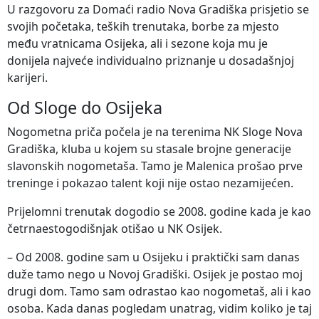
U razgovoru za Domaći radio Nova Gradiška prisjetio se
svojih početaka, teških trenutaka, borbe za mjesto
među vratnicama Osijeka, ali i sezone koja mu je
donijela najveće individualno priznanje u dosadašnjoj
karijeri.
Od Sloge do Osijeka
Nogometna priča počela je na terenima NK Sloge Nova
Gradiška, kluba u kojem su stasale brojne generacije
slavonskih nogometaša. Tamo je Malenica prošao prve
treninge i pokazao talent koji nije ostao nezamijećen.
Prijelomni trenutak dogodio se 2008. godine kada je kao
četrnaestogodišnjak otišao u NK Osijek.
– Od 2008. godine sam u Osijeku i praktički sam danas
duže tamo nego u Novoj Gradiški. Osijek je postao moj
drugi dom. Tamo sam odrastao kao nogometaš, ali i kao
osoba. Kada danas pogledam unatrag, vidim koliko je taj