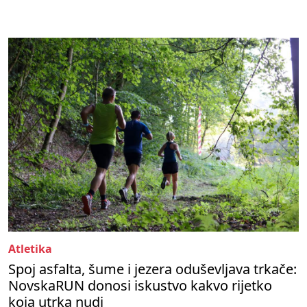
Atletika
Spoj asfalta, šume i jezera oduševljava trkače:
NovskaRUN donosi iskustvo kakvo rijetko
koja utrka nudi