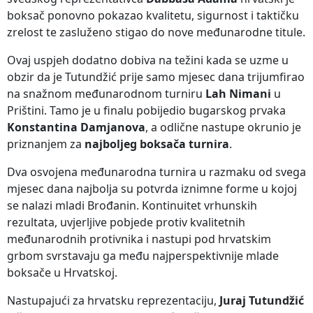
boksač ponovno pokazao kvalitetu, sigurnost i taktičku
zrelost te zasluženo stigao do nove međunarodne titule.
Ovaj uspjeh dodatno dobiva na težini kada se uzme u
obzir da je Tutundžić prije samo mjesec dana trijumfirao
na snažnom međunarodnom turniru
Lah Nimani
u
Prištini. Tamo je u finalu pobijedio bugarskog prvaka
Konstantina Damjanova
, a odlične nastupe okrunio je
priznanjem za
najboljeg boksača turnira
.
Dva osvojena međunarodna turnira u razmaku od svega
mjesec dana najbolja su potvrda iznimne forme u kojoj
se nalazi mladi Brođanin. Kontinuitet vrhunskih
rezultata, uvjerljive pobjede protiv kvalitetnih
međunarodnih protivnika i nastupi pod hrvatskim
grbom svrstavaju ga među najperspektivnije mlade
boksače u Hrvatskoj.
Nastupajući za hrvatsku reprezentaciju,
Juraj Tutundžić