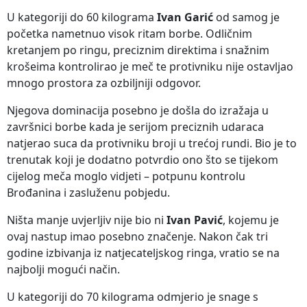
U kategoriji do 60 kilograma
Ivan Garić
od samog je
početka nametnuo visok ritam borbe. Odličnim
kretanjem po ringu, preciznim direktima i snažnim
krošeima kontrolirao je meč te protivniku nije ostavljao
mnogo prostora za ozbiljniji odgovor.
Njegova dominacija posebno je došla do izražaja u
završnici borbe kada je serijom preciznih udaraca
natjerao suca da protivniku broji u trećoj rundi. Bio je to
trenutak koji je dodatno potvrdio ono što se tijekom
cijelog meča moglo vidjeti – potpunu kontrolu
Brođanina i zasluženu pobjedu.
Ništa manje uvjerljiv nije bio ni
Ivan Pavić
, kojemu je
ovaj nastup imao posebno značenje. Nakon čak tri
godine izbivanja iz natjecateljskog ringa, vratio se na
najbolji mogući način.
U kategoriji do 70 kilograma odmjerio je snage s