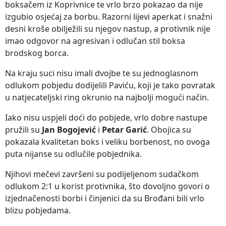
boksačem iz Koprivnice te vrlo brzo pokazao da nije
izgubio osjećaj za borbu. Razorni lijevi aperkat i snažni
desni kroše obilježili su njegov nastup, a protivnik nije
imao odgovor na agresivan i odlučan stil boksa
brodskog borca.
Na kraju suci nisu imali dvojbe te su jednoglasnom
odlukom pobjedu dodijelili Paviću, koji je tako povratak
u natjecateljski ring okrunio na najbolji mogući način.
Iako nisu uspjeli doći do pobjede, vrlo dobre nastupe
pružili su
Jan Bogojević
i
Petar Garić
. Obojica su
pokazala kvalitetan boks i veliku borbenost, no ovoga
puta nijanse su odlučile pobjednika.
Njihovi mečevi završeni su podijeljenom sudačkom
odlukom 2:1 u korist protivnika, što dovoljno govori o
izjednačenosti borbi i činjenici da su Brođani bili vrlo
blizu pobjedama.