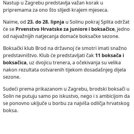
Nastup u Zagrebu predstavlja važan korak u
pripremama za ono što slijedi krajem mjeseca.
Naime, od
23. do 28. lipnja
u Solinu pokraj Splita održat
će se
Prvenstvo Hrvatske za juniore i boksačice
, jedno
od najvažnijih natjecanja domaće boksačke sezone.
Boksački klub Brod na državnoj će smotri imati snažno
predstavništvo. Klub će predstavljati čak
11 boksača i
boksačica
, uz dvojicu trenera, a očekivanja su velika
nakon rezultata ostvarenih tijekom dosadašnjeg dijela
sezone.
Sudeći prema prikazanom u Zagrebu, brodski boksači u
Solin ne putuju samo po iskustvo, nego i s ambicijom da
se ponovno uključe u borbu za najviša odličja hrvatskog
boksa.