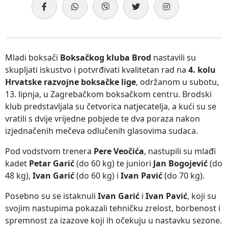
Mladi boksači
Boksačkog kluba Brod
nastavili su
skupljati iskustvo i potvrđivati kvalitetan rad na
4. kolu
Hrvatske razvojne boksačke lige
, održanom u subotu,
13. lipnja, u Zagrebačkom boksačkom centru. Brodski
klub predstavljala su četvorica natjecatelja, a kući su se
vratili s dvije vrijedne pobjede te dva poraza nakon
izjednačenih mečeva odlučenih glasovima sudaca.
Pod vodstvom trenera
Pere Veočića
, nastupili su mlađi
kadet
Petar Garić
(do 60 kg) te juniori
Jan Bogojević
(do
48 kg),
Ivan Garić
(do 60 kg) i
Ivan Pavić
(do 70 kg).
Posebno su se istaknuli
Ivan Garić
i
Ivan Pavić
, koji su
svojim nastupima pokazali tehničku zrelost, borbenost i
spremnost za izazove koji ih očekuju u nastavku sezone.