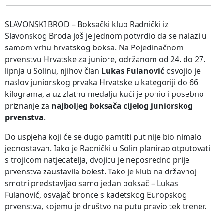
SLAVONSKI BROD – Boksački klub Radnički iz
Slavonskog Broda još je jednom potvrdio da se nalazi u
samom vrhu hrvatskog boksa. Na Pojedinačnom
prvenstvu Hrvatske za juniore, održanom od 24. do 27.
lipnja u Solinu, njihov član
Lukas Fulanović
osvojio je
naslov juniorskog prvaka Hrvatske u kategoriji do 66
kilograma, a uz zlatnu medalju kući je ponio i posebno
priznanje za
najboljeg boksača cijelog juniorskog
prvenstva
.
Do uspjeha koji će se dugo pamtiti put nije bio nimalo
jednostavan. Iako je Radnički u Solin planirao otputovati
s trojicom natjecatelja, dvojicu je neposredno prije
prvenstva zaustavila bolest. Tako je klub na državnoj
smotri predstavljao samo jedan boksač – Lukas
Fulanović, osvajač bronce s kadetskog Europskog
prvenstva, kojemu je društvo na putu pravio tek trener.