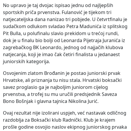
No upravo je taj dvojac ispisao jednu od najljepših
sportskih priča prvenstva. Fulanović je tijekom tri
natjecateljska dana nanizao tri pobjede. U četvrtfinalu je
sudačkom odlukom svladao Petra Madunića iz splitskog
Pit Bulla, u polufinalu slavio prekidom u trećoj rundi,
dok je u finalu bio bolji od Leonarda Pijetraja Juranića iz
zagrebačkog BK Leonardo, jednog od najjačih klubova
natjecanja, koji je imao čak četiri finalista u jedanaest
juniorskih kategorija.
Osvojenim zlatom Brođanin je postao juniorski prvak
Hrvatske, ali priznanja tu nisu stala. Hrvatski boksački
savez proglasio ga je najboljim juniorom cijelog
prvenstva, a trofej su mu uručili predsjednik Saveza
Bono Bošnjak i glavna tajnica Nikolina Jurić.
Ovaj rezultat nije izolirani uspjeh, već nastavak odličnog
razdoblja za Boksački klub Radnički. Klub je krajem
prošle godine osvojio naslov ekipnog juniorskog prvaka