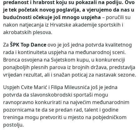
predanost i hrabrost koju su pokazali na podiju. Ovo
je tek početak novog poglavlja, a vjerujemo da nas u
budućnosti očekuje još mnogo uspjeha
– poručili su
nakon natjecanja iz Hrvatske akademije sportskih i
akrobatskih plesova.
Za
ŠPK Top Dance
ovo je još jedna potvrda kvalitetnog
rada i kontinuiteta uspjeha na međunarodnoj sceni.
Bronca osvojena na Svjetskom kupu, u konkurenciji
ponajboljih plesnih parova iz brojnih država, predstavlja
vrijedan rezultat, ali i snažan poticaj za nastavak sezone.
Uspjeh Cvite Marić i Filipa Mileusnića još je jedna
potvrda da slavonskobrodski sportaši mogu
ravnopravno konkurirati na najvećim međunarodnim
pozornicama te da se predan rad, talent i godine
treninga mogu pretvoriti u mjesto na pobjedničkom
postolju.