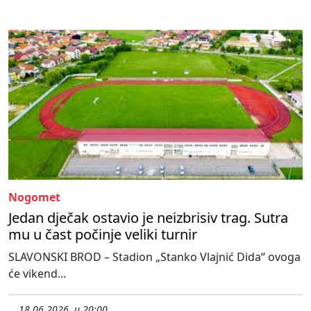
Nogomet
Jedan dječak ostavio je neizbrisiv trag. Sutra
mu u čast počinje veliki turnir
SLAVONSKI BROD – Stadion „Stanko Vlajnić Dida“ ovoga
će vikend...
18.06.2026. u 20:00