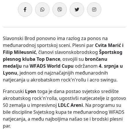
Slavonski Brod ponovno ima razlog za ponos na
međunarodnoj sportskoj sceni. Plesni par
Cvita Marić i
Filip Mileusnić
, članovi slavonskobrodskog
Športskog
plesnog kluba Top Dance
, osvojili su
brončanu
medalju
na
WFADS World Cupu
održanom
4. srpnja u
Lyonu
, jednom od najznačajnijih međunarodnih
natjecanja u akrobatskom rock'n'rollu i acro swingu.
Francuski
Lyon
toga je dana postao svjetsko središte
akrobatskog rock'n'rolla, ugostivši natjecatelje iz gotovo
50 zemalja u impresivnoj
LDLC Areni
. Na programu su
bile discipline Svjetskog kupa te međunarodnog WFADS
natjecanja, a među najboljima našao se i brodski plesni
par.