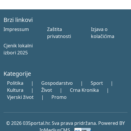
Brzi linkovi
Impressum
Zaštita
Izjava o
privatnosti
kolačićima
Cjenik lokalni
izbori 2025
Kategorije
Politika
|
Gospodarstvo
|
Sport
|
Kultura
|
Život
|
Crna Kronika
|
Vjerski život
|
Promo
© 2026 035portal.hr. Sva prava pridržana. Powered BY
InMediusCMS