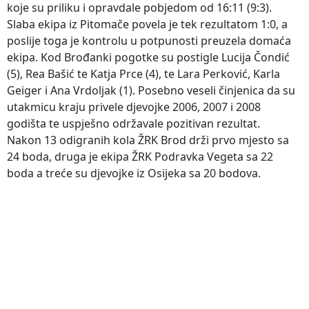
koje su priliku i opravdale pobjedom od 16:11 (9:3).
Slaba ekipa iz Pitomače povela je tek rezultatom 1:0, a
poslije toga je kontrolu u potpunosti preuzela domaća
ekipa. Kod Brođanki pogotke su postigle Lucija Čondić
(5), Rea Bašić te Katja Prce (4), te Lara Perković, Karla
Geiger i Ana Vrdoljak (1). Posebno veseli činjenica da su
utakmicu kraju privele djevojke 2006, 2007 i 2008
godišta te uspješno održavale pozitivan rezultat.
Nakon 13 odigranih kola ŽRK Brod drži prvo mjesto sa
24 boda, druga je ekipa ŽRK Podravka Vegeta sa 22
boda a treće su djevojke iz Osijeka sa 20 bodova.