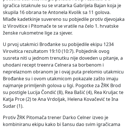
igračica istaknule su se vratarka Gabrijela Bajan koja je
skupila 16 obrana te Antonela Kvolik sa 11 golova.
Mlađe kadetkinje suvereno su pobjedile protiv djevojaka
iz Virovitice i Pitomače te se vratile na čelo 1. hrvatske
ženske rukometne lige za sjever.
U prvoj utakmici Brođanke su pobijedile ekipu 1234
Virovitica rezultatom 19:10 (10:7). Pobjednik ovog
susreta niti u jednom trenutku nije doveden u pitanje, a
uhodani recept treenra Celnera sa borbenom i
neprelaznom obranom je i ovaj puta prelomio utakmicu
Brođanke su i ovom utakmicom pokazale zašto imaju
najmanje primljenih golova u ligi. Pogotke za ŽRK Brod
su postigle Lucija Čondić (8), Rea Bašić (4), Rea Kruljac te
Katja Prce (2) te Ana Vrdoljak, Helena Kovačević te Ina
Sudar (1).
Protiv ŽRK Pitomača trener Darko Celner izveo je
kombiniranu ekipu kako bi šansu dao svim igračicama