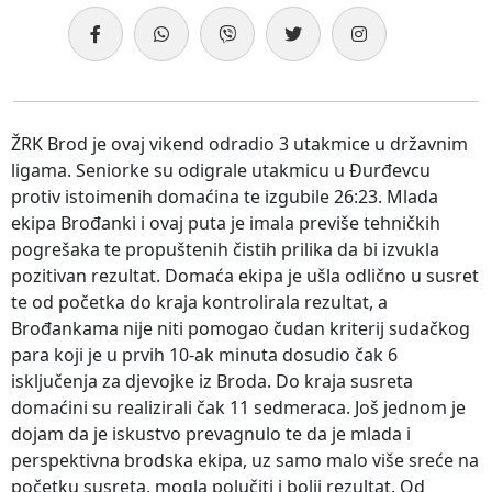
ŽRK Brod je ovaj vikend odradio 3 utakmice u državnim
ligama. Seniorke su odigrale utakmicu u Đurđevcu
protiv istoimenih domaćina te izgubile 26:23. Mlada
ekipa Brođanki i ovaj puta je imala previše tehničkih
pogrešaka te propuštenih čistih prilika da bi izvukla
pozitivan rezultat. Domaća ekipa je ušla odlično u susret
te od početka do kraja kontrolirala rezultat, a
Brođankama nije niti pomogao čudan kriterij sudačkog
para koji je u prvih 10-ak minuta dosudio čak 6
isključenja za djevojke iz Broda. Do kraja susreta
domaćini su realizirali čak 11 sedmeraca. Još jednom je
dojam da je iskustvo prevagnulo te da je mlada i
perspektivna brodska ekipa, uz samo malo više sreće na
početku susreta, mogla polučiti i bolji rezultat. Od