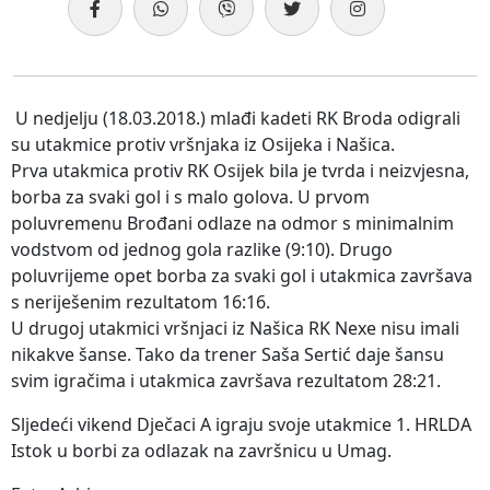
U nedjelju (18.03.2018.) mlađi kadeti RK Broda odigrali
su utakmice protiv vršnjaka iz Osijeka i Našica.
Prva utakmica protiv RK Osijek bila je tvrda i neizvjesna,
borba za svaki gol i s malo golova. U prvom
poluvremenu Brođani odlaze na odmor s minimalnim
vodstvom od jednog gola razlike (9:10). Drugo
poluvrijeme opet borba za svaki gol i utakmica završava
s neriješenim rezultatom 16:16.
U drugoj utakmici vršnjaci iz Našica RK Nexe nisu imali
nikakve šanse. Tako da trener Saša Sertić daje šansu
svim igračima i utakmica završava rezultatom 28:21.
Sljedeći vikend Dječaci A igraju svoje utakmice 1. HRLDA
Istok u borbi za odlazak na završnicu u Umag.