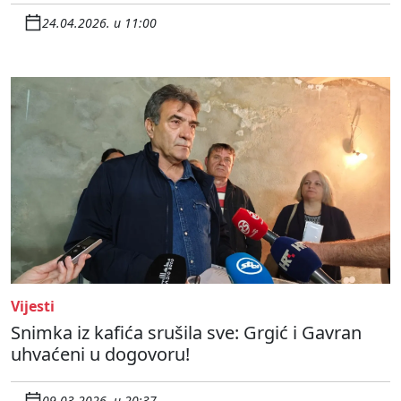
24.04.2026. u 11:00
Vijesti
Snimka iz kafića srušila sve: Grgić i Gavran
uhvaćeni u dogovoru!
09.03.2026. u 20:37