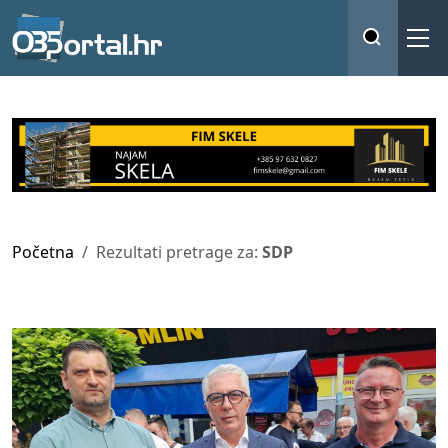
Početna
Rezultati pretrage za:
SDP