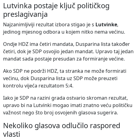
Lutvinka postaje ključ političkog
preslagivanja
Najzanimljiviji rezultat izbora stigao je s
Lutvinke
,
jedinog mjesnog odbora u kojem nitko nema većinu.
Ondje HDZ ima četiri mandata, Dusparina lista također
četiri, dok je SDP osvojio jedan mandat. Upravo taj jedan
mandat sada postaje presudan za formiranje većine.
Ako SDP ne podrži HDZ, ta stranka ne može formirati
većinu, dok Dusparina lista uz SDP može preuzeti
kontrolu vijeća rezultatom 5:4.
Iako je SDP na razini grada ostvario skroman rezultat,
upravo bi na Lutvinki mogao imati znatno veću političku
važnost nego što broj osvojenih glasova sugerira.
Nekoliko glasova odlučilo raspored
vlasti