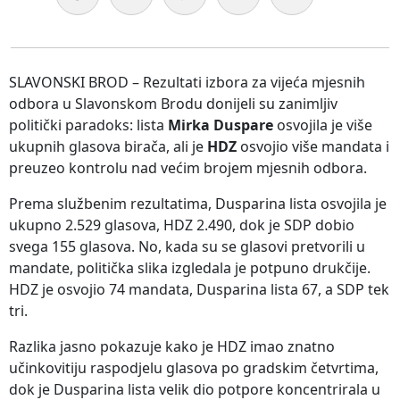
SLAVONSKI BROD – Rezultati izbora za vijeća mjesnih
odbora u Slavonskom Brodu donijeli su zanimljiv
politički paradoks: lista
Mirka Duspare
osvojila je više
ukupnih glasova birača, ali je
HDZ
osvojio više mandata i
preuzeo kontrolu nad većim brojem mjesnih odbora.
Prema službenim rezultatima, Dusparina lista osvojila je
ukupno 2.529 glasova, HDZ 2.490, dok je SDP dobio
svega 155 glasova. No, kada su se glasovi pretvorili u
mandate, politička slika izgledala je potpuno drukčije.
HDZ je osvojio 74 mandata, Dusparina lista 67, a SDP tek
tri.
Razlika jasno pokazuje kako je HDZ imao znatno
učinkovitiju raspodjelu glasova po gradskim četvrtima,
dok je Dusparina lista velik dio potpore koncentrirala u