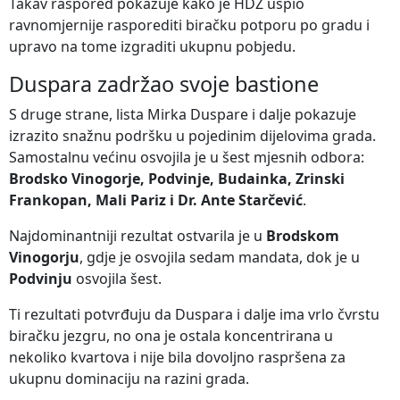
Takav raspored pokazuje kako je HDZ uspio
ravnomjernije rasporediti biračku potporu po gradu i
upravo na tome izgraditi ukupnu pobjedu.
Duspara zadržao svoje bastione
S druge strane, lista Mirka Duspare i dalje pokazuje
izrazito snažnu podršku u pojedinim dijelovima grada.
Samostalnu većinu osvojila je u šest mjesnih odbora:
Brodsko Vinogorje, Podvinje, Budainka, Zrinski
Frankopan, Mali Pariz i Dr. Ante Starčević
.
Najdominantniji rezultat ostvarila je u
Brodskom
Vinogorju
, gdje je osvojila sedam mandata, dok je u
Podvinju
osvojila šest.
Ti rezultati potvrđuju da Duspara i dalje ima vrlo čvrstu
biračku jezgru, no ona je ostala koncentrirana u
nekoliko kvartova i nije bila dovoljno raspršena za
ukupnu dominaciju na razini grada.