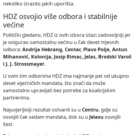
nekoliko izrazito jakih uporišta.
HDZ osvojio više odbora i stabilnije
većine
Politički gledano, HDZ iz ovih izbora izlazi zadovoljniji jer
je osigurao samostalnu većinu u čak devet mjesnih
odbora:
Andrija Hebrang, Centar, Plavo Polje, Antun
Mihanović, Kolonija, Josip Rimac, Jelas, Brodski Varoš
i J. J. Strossmayer
.
U svim tim odborima HDZ ima najmanje pet od ukupno
devet vijećničkih mandata, što znači da može
samostalno upravljati bez potrebe za koalicijskim
partnerima.
Najuvjerljiviji rezultat ostvarili su u
Centru
, gdje su
osvojili čak sedam mandata, dok su u
Jelasu
osvojili
šest.