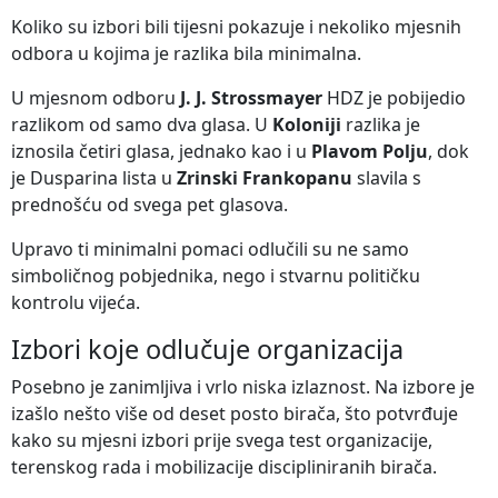
Koliko su izbori bili tijesni pokazuje i nekoliko mjesnih
odbora u kojima je razlika bila minimalna.
U mjesnom odboru
J. J. Strossmayer
HDZ je pobijedio
razlikom od samo dva glasa. U
Koloniji
razlika je
iznosila četiri glasa, jednako kao i u
Plavom Polju
, dok
je Dusparina lista u
Zrinski Frankopanu
slavila s
prednošću od svega pet glasova.
Upravo ti minimalni pomaci odlučili su ne samo
simboličnog pobjednika, nego i stvarnu političku
kontrolu vijeća.
Izbori koje odlučuje organizacija
Posebno je zanimljiva i vrlo niska izlaznost. Na izbore je
izašlo nešto više od deset posto birača, što potvrđuje
kako su mjesni izbori prije svega test organizacije,
terenskog rada i mobilizacije discipliniranih birača.