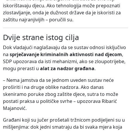
iskorištavaju djecu. Ako tehnologija može prepoznati
zlostavljanje, onda je dužnost države da je iskoristi za
zaštitu najranjivijih – poručili su.
Dvije strane istog cilja
Dok vladajući naglašavaju da se sustav odnosi isključivo
na
sprječavanje kriminalnih aktivnosti nad djecom
,
SDP upozorava da isti mehanizmi, ako se zloupotrijebe,
mogu prerasti u
alat za nadzor građana
.
– Nema jamstva da se jednom uveden sustav neće
proširiti i na druge oblike nadzora. Ako danas
skeniramo poruke zbog zaštite djece, sutra to može
postati praksa u političke svrhe – upozorava Ribarić
Majanović.
Građani koji su jučer prošetali tržnicom podijeljeni su u
mišljenjima: dok jedni smatraju da bi svaka mjera koja