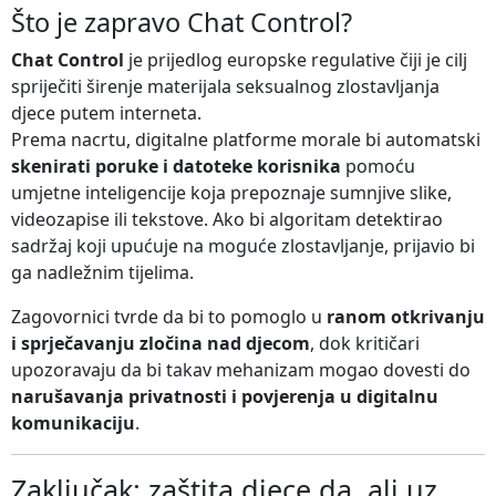
Što je zapravo Chat Control?
Chat Control
je prijedlog europske regulative čiji je cilj
spriječiti širenje materijala seksualnog zlostavljanja
djece putem interneta.
Prema nacrtu, digitalne platforme morale bi automatski
skenirati poruke i datoteke korisnika
pomoću
umjetne inteligencije koja prepoznaje sumnjive slike,
videozapise ili tekstove. Ako bi algoritam detektirao
sadržaj koji upućuje na moguće zlostavljanje, prijavio bi
ga nadležnim tijelima.
Zagovornici tvrde da bi to pomoglo u
ranom otkrivanju
i sprječavanju zločina nad djecom
, dok kritičari
upozoravaju da bi takav mehanizam mogao dovesti do
narušavanja privatnosti i povjerenja u digitalnu
komunikaciju
.
Zaključak: zaštita djece da, ali uz