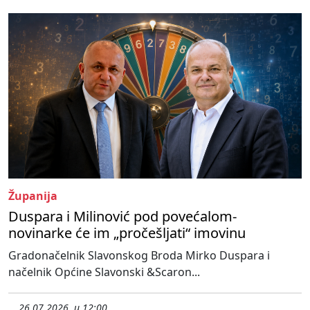
Županija
Duspara i Milinović pod povećalom-
novinarke će im „pročešljati“ imovinu
Gradonačelnik Slavonskog Broda Mirko Duspara i
načelnik Općine Slavonski &Scaron...
26.07.2026. u 12:00