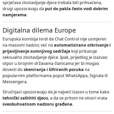
sprječava zlostavljanje djece trebala biti prihvaćena,
drugi upozoravaju da
put do pakla često vodi dobrim
namjerama
.
Digitalna dilema Europe
Europska komisija tvrdi da Chat Control nije usmjeren
na masovni nadzor, već na
automatizirano otkrivanje i
prijavljivanje sumnjivog sadržaja
koji prikazuje
seksualno zlostavljanje djece. Ipak, prijedlog je izazvao
otpor u brojnim državama članicama jer bi mogao
dovesti do
skeniranja i šifriranih poruka
na
popularnim platformama poput WhatsAppa, Signala ili
Messengera.
Stručnjaci upozoravaju da je najveći izazov u tome kako
tehnički zaštititi djecu
, a da se pritom ne otvori vrata
sveobuhvatnom nadzoru građana
.