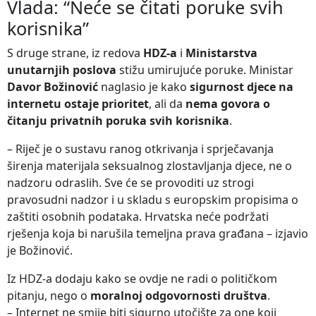
Vlada: “Neće se čitati poruke svih
korisnika”
S druge strane, iz redova
HDZ-a
i
Ministarstva
unutarnjih poslova
stižu umirujuće poruke. Ministar
Davor Božinović
naglasio je kako
sigurnost djece na
internetu ostaje prioritet
, ali da
nema govora o
čitanju privatnih poruka svih korisnika
.
– Riječ je o sustavu ranog otkrivanja i sprječavanja
širenja materijala seksualnog zlostavljanja djece, ne o
nadzoru odraslih. Sve će se provoditi uz strogi
pravosudni nadzor i u skladu s europskim propisima o
zaštiti osobnih podataka. Hrvatska neće podržati
rješenja koja bi narušila temeljna prava građana – izjavio
je Božinović.
Iz HDZ-a dodaju kako se ovdje ne radi o političkom
pitanju, nego o
moralnoj odgovornosti društva
.
– Internet ne smije biti sigurno utočište za one koji