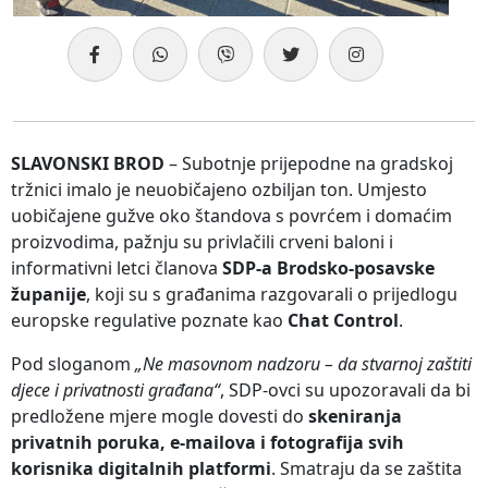
SLAVONSKI BROD
– Subotnje prijepodne na gradskoj
tržnici imalo je neuobičajeno ozbiljan ton. Umjesto
uobičajene gužve oko štandova s povrćem i domaćim
proizvodima, pažnju su privlačili crveni baloni i
informativni letci članova
SDP-a Brodsko-posavske
županije
, koji su s građanima razgovarali o prijedlogu
europske regulative poznate kao
Chat Control
.
Pod sloganom
„Ne masovnom nadzoru – da stvarnoj zaštiti
djece i privatnosti građana“
, SDP-ovci su upozoravali da bi
predložene mjere mogle dovesti do
skeniranja
privatnih poruka, e-mailova i fotografija svih
korisnika digitalnih platformi
. Smatraju da se zaštita