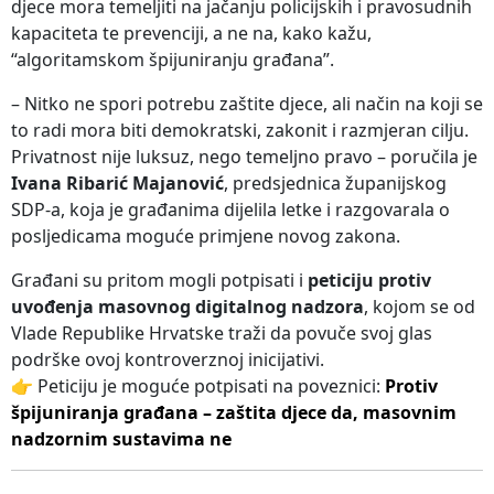
djece mora temeljiti na jačanju policijskih i pravosudnih
kapaciteta te prevenciji, a ne na, kako kažu,
“algoritamskom špijuniranju građana”.
– Nitko ne spori potrebu zaštite djece, ali način na koji se
to radi mora biti demokratski, zakonit i razmjeran cilju.
Privatnost nije luksuz, nego temeljno pravo – poručila je
Ivana Ribarić Majanović
, predsjednica županijskog
SDP-a, koja je građanima dijelila letke i razgovarala o
posljedicama moguće primjene novog zakona.
Građani su pritom mogli potpisati i
peticiju protiv
uvođenja masovnog digitalnog nadzora
, kojom se od
Vlade Republike Hrvatske traži da povuče svoj glas
podrške ovoj kontroverznoj inicijativi.
👉 Peticiju je moguće potpisati na poveznici:
Protiv
špijuniranja građana – zaštita djece da, masovnim
nadzornim sustavima ne