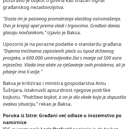
pozdravio je bojkot trgovina kao snažan signal
građanskog nezadovoljstva.
"Dosta im je pasivnog promatranja vlastitog osiromašenja.
Ovo je krajnji apel prema vladi i trgovcima. Građani danas
glasaju novčanikom,"
izjavio je Baksa.
Upozorio je na porazne podatke o standardu građana:
"Dvjema trećinama zaposlenih plaće su ispod državnog
prosjeka, a 600.000 umirovljenika živi s manje od 500 eura
mjesečno. Vlada ima alate za rješavanje ovih problema, ali je
pitanje ima li volje."
Baksa je kritizirao i ministra gospodarstva Antu
Šušnjara, istaknuvši apsurdnost njegove podrške
bojkotu.
"Podržava bojkot, a on je dio vlade koja je dopustila
ovakvu situaciju,"
rekao je Baksa.
Poruka iz Istre: Građani već odlaze u inozemstvo po
namirnice