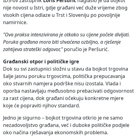
IDS-ov zastupnik
Loris Peršurić
naglasio je da bojkot
nije novost u Istri, gdje građani već duže vrijeme zbog
visokih cijena odlaze u Trst i Sloveniju po povoljnije
namirnice.
"Ova praksa intenzivirana je otkako su cijene počele divljati.
Poruka građana mora biti shvaćena ozbiljno, a rješenje
zahtijeva strateški odgovor,"
poručio je Peršurić.
Građanski otpor i političke igre
Dok su svi zastupnici složni u stavu da bojkot trgovina
šalje jasnu poruku trgovcima, politička prepucavanja
oko stvarnih namjera podrške nisu izostala. Vlada i
oporba nastavljaju međusobno prebacivati odgovornost
za rast cijena, dok građani očekuju konkretne mjere
koje će popraviti njihov standard.
Jedno je sigurno – bojkot trgovina otkrio je ne samo
nezadovoljstvo građana, već i duboke političke podjele
oko načina rješavanja ekonomskih problema.