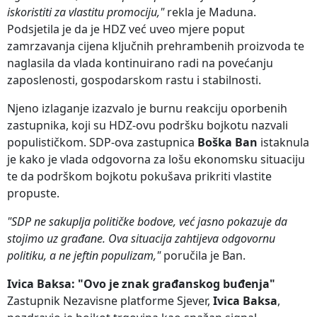
iskoristiti za vlastitu promociju,"
rekla je Maduna.
Podsjetila je da je HDZ već uveo mjere poput
zamrzavanja cijena ključnih prehrambenih proizvoda te
naglasila da vlada kontinuirano radi na povećanju
zaposlenosti, gospodarskom rastu i stabilnosti.
Njeno izlaganje izazvalo je burnu reakciju oporbenih
zastupnika, koji su HDZ-ovu podršku bojkotu nazvali
populističkom. SDP-ova zastupnica
Boška Ban
istaknula
je kako je vlada odgovorna za lošu ekonomsku situaciju
te da podrškom bojkotu pokušava prikriti vlastite
propuste.
"SDP ne sakuplja političke bodove, već jasno pokazuje da
stojimo uz građane. Ova situacija zahtijeva odgovornu
politiku, a ne jeftin populizam,"
poručila je Ban.
Ivica Baksa: "Ovo je znak građanskog buđenja"
Zastupnik Nezavisne platforme Sjever,
Ivica Baksa
,