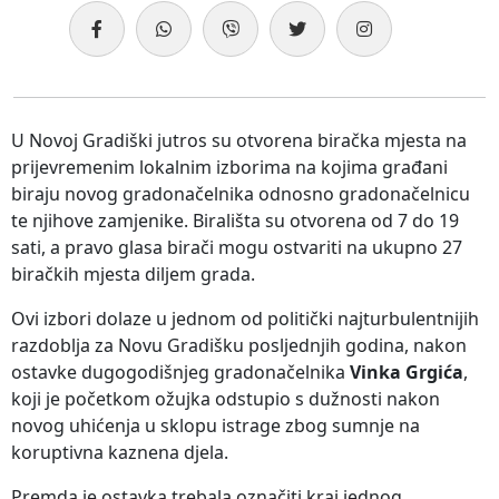
U Novoj Gradiški jutros su otvorena biračka mjesta na
prijevremenim lokalnim izborima na kojima građani
biraju novog gradonačelnika odnosno gradonačelnicu
te njihove zamjenike. Birališta su otvorena od 7 do 19
sati, a pravo glasa birači mogu ostvariti na ukupno 27
biračkih mjesta diljem grada.
Ovi izbori dolaze u jednom od politički najturbulentnijih
razdoblja za Novu Gradišku posljednjih godina, nakon
ostavke dugogodišnjeg gradonačelnika
Vinka Grgića
,
koji je početkom ožujka odstupio s dužnosti nakon
novog uhićenja u sklopu istrage zbog sumnje na
koruptivna kaznena djela.
Premda je ostavka trebala označiti kraj jednog