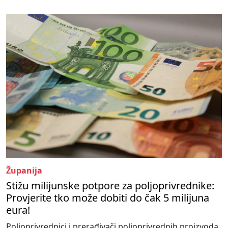
Županija
Stižu milijunske potpore za poljoprivrednike:
Provjerite tko može dobiti do čak 5 milijuna
eura!
Poljoprivrednici i prerađivači poljoprivrednih proizvoda