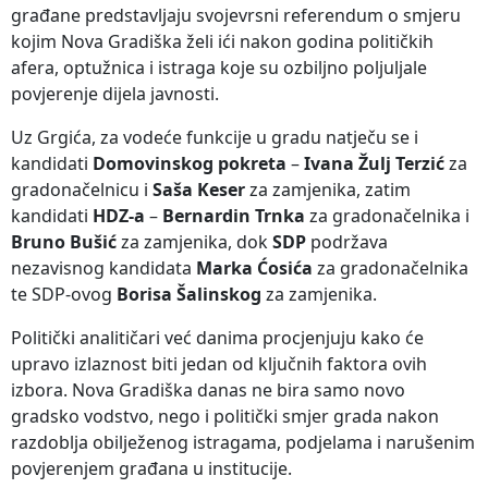
građane predstavljaju svojevrsni referendum o smjeru
kojim Nova Gradiška želi ići nakon godina političkih
afera, optužnica i istraga koje su ozbiljno poljuljale
povjerenje dijela javnosti.
Uz Grgića, za vodeće funkcije u gradu natječu se i
kandidati
Domovinskog pokreta
–
Ivana Žulj Terzić
za
gradonačelnicu i
Saša Keser
za zamjenika, zatim
kandidati
HDZ-a
–
Bernardin Trnka
za gradonačelnika i
Bruno Bušić
za zamjenika, dok
SDP
podržava
nezavisnog kandidata
Marka Ćosića
za gradonačelnika
te SDP-ovog
Borisa Šalinskog
za zamjenika.
Politički analitičari već danima procjenjuju kako će
upravo izlaznost biti jedan od ključnih faktora ovih
izbora. Nova Gradiška danas ne bira samo novo
gradsko vodstvo, nego i politički smjer grada nakon
razdoblja obilježenog istragama, podjelama i narušenim
povjerenjem građana u institucije.