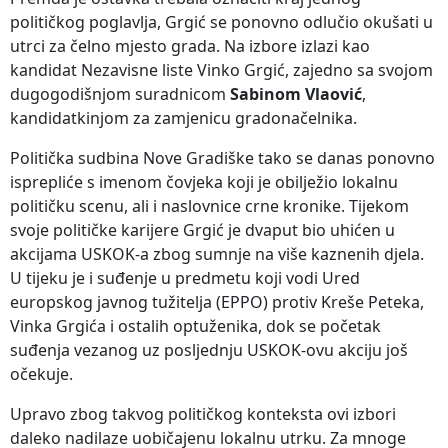
političkog poglavlja, Grgić se ponovno odlučio okušati u
utrci za čelno mjesto grada. Na izbore izlazi kao
kandidat Nezavisne liste Vinko Grgić, zajedno sa svojom
dugogodišnjom suradnicom
Sabinom Vlaović
,
kandidatkinjom za zamjenicu gradonačelnika.
Politička sudbina Nove Gradiške tako se danas ponovno
isprepliće s imenom čovjeka koji je obilježio lokalnu
političku scenu, ali i naslovnice crne kronike. Tijekom
svoje političke karijere Grgić je dvaput bio uhićen u
akcijama USKOK-a zbog sumnje na više kaznenih djela.
U tijeku je i suđenje u predmetu koji vodi Ured
europskog javnog tužitelja (EPPO) protiv Kreše Peteka,
Vinka Grgića i ostalih optuženika, dok se početak
suđenja vezanog uz posljednju USKOK-ovu akciju još
očekuje.
Upravo zbog takvog političkog konteksta ovi izbori
daleko nadilaze uobičajenu lokalnu utrku. Za mnoge