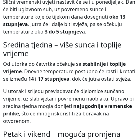
Slični vremenski uvjeti nastavit će se i u ponedjeljak. Dan
će biti uglavnom suh, uz povremeno sunce i
temperature koje će tijekom dana dosegnuti
oko 13
stupnjeva
. Jutra će i dalje biti svježa, pa se očekuju
temperature oko
3 do 5 stupnjeva
.
Sredina tjedna – više sunca i toplije
vrijeme
Od utorka do četvrtka očekuje se
stabilnije i toplije
vrijeme
. Dnevne temperature postupno će rasti i kretati
se između
14 i 17 stupnjeva
, dok će jutra ostati svježa.
U utorak i srijedu prevladavat će djelomice sunčano
vrijeme, uz slab vjetar i povremenu naoblaku. Upravo bi
sredina tjedna mogla donijeti
najugodnije vremenske
prilike
, što će mnogi iskoristiti za boravak na
otvorenom.
Petak i vikend – moguća promjena