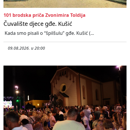
101 brodska priča Zvonimira Toldija
Čuvalište djece gđe. Kušić
Kada smo pisali o “špilšulu” gđe. Kušić (...
09.08.2026. u 20:00