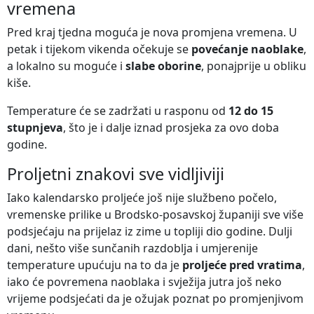
vremena
Pred kraj tjedna moguća je nova promjena vremena. U
petak i tijekom vikenda očekuje se
povećanje naoblake
,
a lokalno su moguće i
slabe oborine
, ponajprije u obliku
kiše.
Temperature će se zadržati u rasponu od
12 do 15
stupnjeva
, što je i dalje iznad prosjeka za ovo doba
godine.
Proljetni znakovi sve vidljiviji
Iako kalendarsko proljeće još nije službeno počelo,
vremenske prilike u Brodsko-posavskoj županiji sve više
podsjećaju na prijelaz iz zime u topliji dio godine. Dulji
dani, nešto više sunčanih razdoblja i umjerenije
temperature upućuju na to da je
proljeće pred vratima
,
iako će povremena naoblaka i svježija jutra još neko
vrijeme podsjećati da je ožujak poznat po promjenjivom