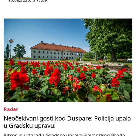
10.08.2026. u 11:09
Radar
Neočekivani gosti kod Duspare: Policija upala
u Gradsku upravu!
Jutros je u zgradu Gradske uprave Slavonskog Broda