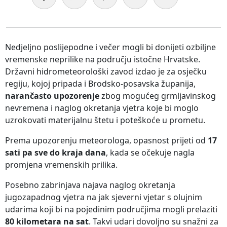
Nedjeljno poslijepodne i večer mogli bi donijeti ozbiljne
vremenske neprilike na području istočne Hrvatske.
Državni hidrometeorološki zavod izdao je za osječku
regiju, kojoj pripada i Brodsko-posavska županija,
narančasto upozorenje
zbog mogućeg grmljavinskog
nevremena i naglog okretanja vjetra koje bi moglo
uzrokovati materijalnu štetu i poteškoće u prometu.
Prema upozorenju meteorologa, opasnost prijeti od
17
sati pa sve do kraja dana
, kada se očekuje nagla
promjena vremenskih prilika.
Posebno zabrinjava najava naglog okretanja
jugozapadnog vjetra na jak sjeverni vjetar s olujnim
udarima koji bi na pojedinim područjima mogli prelaziti
80 kilometara na sat
. Takvi udari dovoljno su snažni za