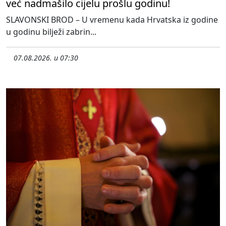
već nadmašilo cijelu prošlu godinu!
SLAVONSKI BROD – U vremenu kada Hrvatska iz godine
u godinu bilježi zabrin...
07.08.2026. u 07:30