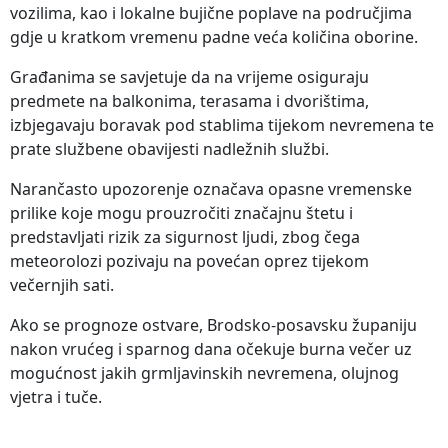
vozilima, kao i lokalne bujične poplave na područjima
gdje u kratkom vremenu padne veća količina oborine.
Građanima se savjetuje da na vrijeme osiguraju
predmete na balkonima, terasama i dvorištima,
izbjegavaju boravak pod stablima tijekom nevremena te
prate službene obavijesti nadležnih službi.
Narančasto upozorenje označava opasne vremenske
prilike koje mogu prouzročiti značajnu štetu i
predstavljati rizik za sigurnost ljudi, zbog čega
meteorolozi pozivaju na povećan oprez tijekom
večernjih sati.
Ako se prognoze ostvare, Brodsko-posavsku županiju
nakon vrućeg i sparnog dana očekuje burna večer uz
mogućnost jakih grmljavinskih nevremena, olujnog
vjetra i tuče.