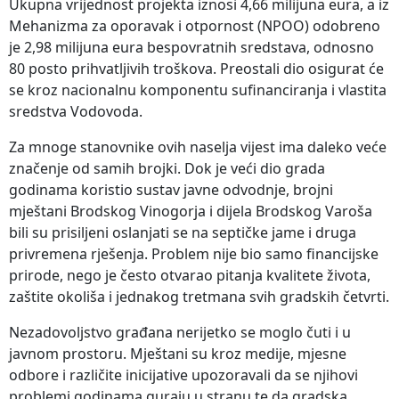
Ukupna vrijednost projekta iznosi 4,66 milijuna eura, a iz
Mehanizma za oporavak i otpornost (NPOO) odobreno
je 2,98 milijuna eura bespovratnih sredstava, odnosno
80 posto prihvatljivih troškova. Preostali dio osigurat će
se kroz nacionalnu komponentu sufinanciranja i vlastita
sredstva Vodovoda.
Za mnoge stanovnike ovih naselja vijest ima daleko veće
značenje od samih brojki. Dok je veći dio grada
godinama koristio sustav javne odvodnje, brojni
mještani Brodskog Vinogorja i dijela Brodskog Varoša
bili su prisiljeni oslanjati se na septičke jame i druga
privremena rješenja. Problem nije bio samo financijske
prirode, nego je često otvarao pitanja kvalitete života,
zaštite okoliša i jednakog tretmana svih gradskih četvrti.
Nezadovoljstvo građana nerijetko se moglo čuti i u
javnom prostoru. Mještani su kroz medije, mjesne
odbore i različite inicijative upozoravali da se njihovi
problemi godinama guraju u stranu te da gradska