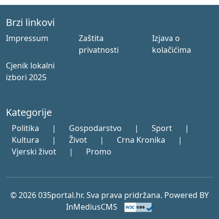
Brzi linkovi
Impressum
Zaštita
Izjava o
privatnosti
kolačićima
Cjenik lokalni
izbori 2025
Kategorije
Politika
|
Gospodarstvo
|
Sport
|
Kultura
|
Život
|
Crna Kronika
|
Vjerski život
|
Promo
© 2026 035portal.hr. Sva prava pridržana. Powered BY
InMediusCMS