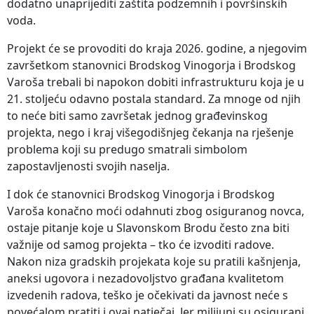
dodatno unaprijediti zaštita podzemnih i površinskih
voda.
Projekt će se provoditi do kraja 2026. godine, a njegovim
završetkom stanovnici Brodskog Vinogorja i Brodskog
Varoša trebali bi napokon dobiti infrastrukturu koja je u
21. stoljeću odavno postala standard. Za mnoge od njih
to neće biti samo završetak jednog građevinskog
projekta, nego i kraj višegodišnjeg čekanja na rješenje
problema koji su predugo smatrali simbolom
zapostavljenosti svojih naselja.
I dok će stanovnici Brodskog Vinogorja i Brodskog
Varoša konačno moći odahnuti zbog osiguranog novca,
ostaje pitanje koje u Slavonskom Brodu često zna biti
važnije od samog projekta – tko će izvoditi radove.
Nakon niza gradskih projekata koje su pratili kašnjenja,
aneksi ugovora i nezadovoljstvo građana kvalitetom
izvedenih radova, teško je očekivati da javnost neće s
povećalom pratiti i ovaj natječaj. Jer milijuni su osigurani,