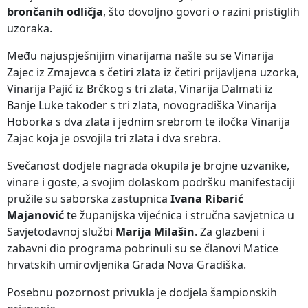
brončanih odličja
, što dovoljno govori o razini pristiglih
uzoraka.
Među najuspješnijim vinarijama našle su se Vinarija
Zajec iz Zmajevca s četiri zlata iz četiri prijavljena uzorka,
Vinarija Pajić iz Brčkog s tri zlata, Vinarija Dalmati iz
Banje Luke također s tri zlata, novogradiška Vinarija
Hoborka s dva zlata i jednim srebrom te iločka Vinarija
Zajac koja je osvojila tri zlata i dva srebra.
Svečanost dodjele nagrada okupila je brojne uzvanike,
vinare i goste, a svojim dolaskom podršku manifestaciji
pružile su saborska zastupnica
Ivana Ribarić
Majanović
te županijska vijećnica i stručna savjetnica u
Savjetodavnoj službi
Marija Milašin
. Za glazbeni i
zabavni dio programa pobrinuli su se članovi Matice
hrvatskih umirovljenika Grada Nova Gradiška.
Posebnu pozornost privukla je dodjela šampionskih