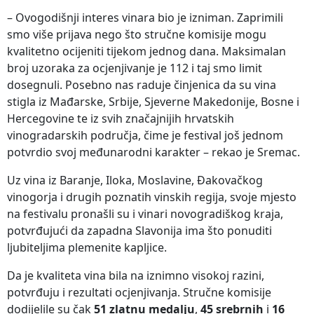
– Ovogodišnji interes vinara bio je izniman. Zaprimili
smo više prijava nego što stručne komisije mogu
kvalitetno ocijeniti tijekom jednog dana. Maksimalan
broj uzoraka za ocjenjivanje je 112 i taj smo limit
dosegnuli. Posebno nas raduje činjenica da su vina
stigla iz Mađarske, Srbije, Sjeverne Makedonije, Bosne i
Hercegovine te iz svih značajnijih hrvatskih
vinogradarskih područja, čime je festival još jednom
potvrdio svoj međunarodni karakter – rekao je Sremac.
Uz vina iz Baranje, Iloka, Moslavine, Đakovačkog
vinogorja i drugih poznatih vinskih regija, svoje mjesto
na festivalu pronašli su i vinari novogradiškog kraja,
potvrđujući da zapadna Slavonija ima što ponuditi
ljubiteljima plemenite kapljice.
Da je kvaliteta vina bila na iznimno visokoj razini,
potvrđuju i rezultati ocjenjivanja. Stručne komisije
dodijelile su čak
51 zlatnu medalju
,
45 srebrnih
i
16