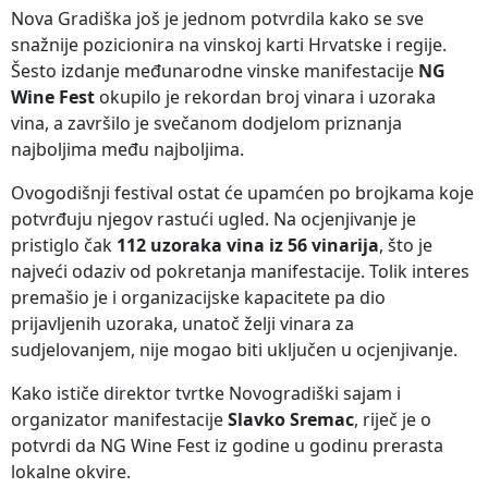
Nova Gradiška još je jednom potvrdila kako se sve
snažnije pozicionira na vinskoj karti Hrvatske i regije.
Šesto izdanje međunarodne vinske manifestacije
NG
Wine Fest
okupilo je rekordan broj vinara i uzoraka
vina, a završilo je svečanom dodjelom priznanja
najboljima među najboljima.
Ovogodišnji festival ostat će upamćen po brojkama koje
potvrđuju njegov rastući ugled. Na ocjenjivanje je
pristiglo čak
112 uzoraka vina iz 56 vinarija
, što je
najveći odaziv od pokretanja manifestacije. Tolik interes
premašio je i organizacijske kapacitete pa dio
prijavljenih uzoraka, unatoč želji vinara za
sudjelovanjem, nije mogao biti uključen u ocjenjivanje.
Kako ističe direktor tvrtke Novogradiški sajam i
organizator manifestacije
Slavko Sremac
, riječ je o
potvrdi da NG Wine Fest iz godine u godinu prerasta
lokalne okvire.