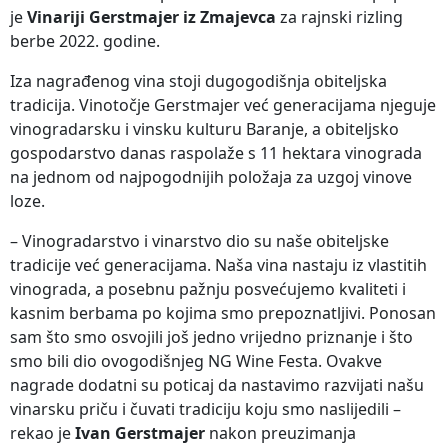
je
Vinariji Gerstmajer iz Zmajevca
za rajnski rizling
berbe 2022. godine.
Iza nagrađenog vina stoji dugogodišnja obiteljska
tradicija. Vinotočje Gerstmajer već generacijama njeguje
vinogradarsku i vinsku kulturu Baranje, a obiteljsko
gospodarstvo danas raspolaže s 11 hektara vinograda
na jednom od najpogodnijih položaja za uzgoj vinove
loze.
– Vinogradarstvo i vinarstvo dio su naše obiteljske
tradicije već generacijama. Naša vina nastaju iz vlastitih
vinograda, a posebnu pažnju posvećujemo kvaliteti i
kasnim berbama po kojima smo prepoznatljivi. Ponosan
sam što smo osvojili još jedno vrijedno priznanje i što
smo bili dio ovogodišnjeg NG Wine Festa. Ovakve
nagrade dodatni su poticaj da nastavimo razvijati našu
vinarsku priču i čuvati tradiciju koju smo naslijedili –
rekao je
Ivan Gerstmajer
nakon preuzimanja