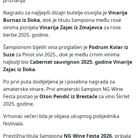
priznanja.
Nagradu za najljepši dizajn butelje osvojila je
Vinarija
Burnaz iz Iloka
, dok je titulu šampiona među rose
vinima ponijela
Vinarija Zajec iz Zmajevca
za rose
berbe 2025. godine.
Šampionom bijelih vina proglašen je
Podrum Kolar iz
Suze
za Pinot sivi 2025., dok je među crnim vinima
najbolji bio
Cabernet sauvignon 2025. godine Vinarije
Zajac iz Iloka
.
Po prvi puta dodijeljena je i posebna nagrada za
amaterske vinare. Prvi amaterski šampion NG Wine
Festa postao je
Oton Pendić iz Brestače
za vino Škrlet
2025. godine.
Vrhunac večeri bila je objava ukupnog pobjednika
festivala.
Prestižna titula šampiona
NG Wine Festa 2026.
pripala