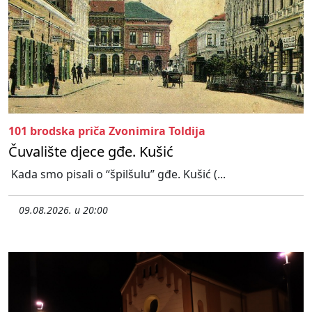
101 brodska priča Zvonimira Toldija
Čuvalište djece gđe. Kušić
Kada smo pisali o “špilšulu” gđe. Kušić (...
09.08.2026. u 20:00