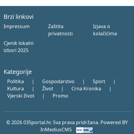
Brzi linkovi
Impressum
Zaštita
Izjava o
privatnosti
kolačićima
Cjenik lokalni
izbori 2025
Kategorije
Politika
|
Gospodarstvo
|
Sport
|
Kultura
|
Život
|
Crna Kronika
|
Vjerski život
|
Promo
© 2026 035portal.hr. Sva prava pridržana. Powered BY
InMediusCMS