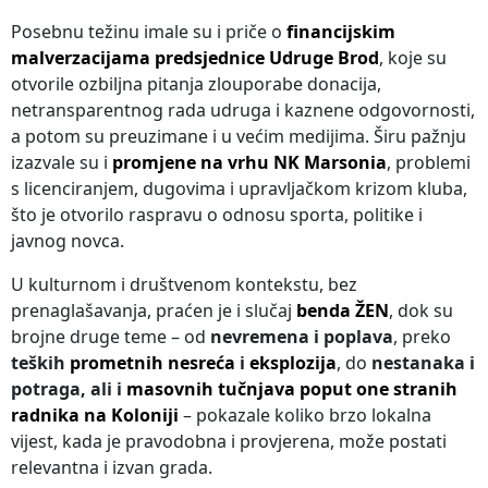
Posebnu težinu imale su i priče o
financijskim
malverzacijama predsjednice Udruge Brod
, koje su
otvorile ozbiljna pitanja zlouporabe donacija,
netransparentnog rada udruga i kaznene odgovornosti,
a potom su preuzimane i u većim medijima. Širu pažnju
izazvale su i
promjene na vrhu NK Marsonia
, problemi
s licenciranjem, dugovima i upravljačkom krizom kluba,
što je otvorilo raspravu o odnosu sporta, politike i
javnog novca.
U kulturnom i društvenom kontekstu, bez
prenaglašavanja, praćen je i slučaj
benda ŽEN
, dok su
brojne druge teme – od
nevremena i poplava
, preko
teških
prometnih nesreća
i
eksplozija
, do
nestanaka i
potraga, ali i
masovnih tučnjava poput one stranih
radnika na Koloniji
– pokazale koliko brzo lokalna
vijest, kada je pravodobna i provjerena, može postati
relevantna i izvan grada.