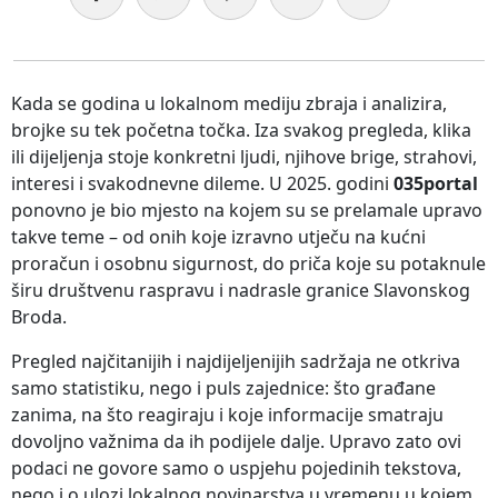
Kada se godina u lokalnom mediju zbraja i analizira,
brojke su tek početna točka. Iza svakog pregleda, klika
ili dijeljenja stoje konkretni ljudi, njihove brige, strahovi,
interesi i svakodnevne dileme. U 2025. godini
035portal
ponovno je bio mjesto na kojem su se prelamale upravo
takve teme – od onih koje izravno utječu na kućni
proračun i osobnu sigurnost, do priča koje su potaknule
širu društvenu raspravu i nadrasle granice Slavonskog
Broda.
Pregled najčitanijih i najdijeljenijih sadržaja ne otkriva
samo statistiku, nego i puls zajednice: što građane
zanima, na što reagiraju i koje informacije smatraju
dovoljno važnima da ih podijele dalje. Upravo zato ovi
podaci ne govore samo o uspjehu pojedinih tekstova,
nego i o ulozi lokalnog novinarstva u vremenu u kojem