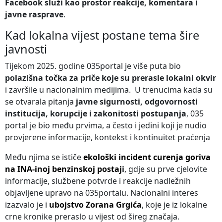
Facebook služi kao prostor reakcije, komentara i
javne rasprave
.
Kad lokalna vijest postane tema šire
javnosti
Tijekom 2025. godine 035portal je više puta bio
polazišna točka za priče koje su prerasle lokalni okvir
i završile u nacionalnim medijima. U trenucima kada su
se otvarala pitanja
javne sigurnosti, odgovornosti
institucija, korupcije i zakonitosti postupanja
, 035
portal je bio među prvima, a često i jedini koji je nudio
provjerene informacije, kontekst i kontinuitet praćenja
Među njima se ističe
ekološki incident curenja goriva
na INA-inoj benzinskoj postaj
i
, gdje su prve cjelovite
informacije, službene potvrde i reakcije nadležnih
objavljene upravo na 035portalu. Nacionalni interes
izazvalo je i
ubojstvo Zorana Grgića
, koje je iz lokalne
crne kronike preraslo u vijest od šireg značaja.