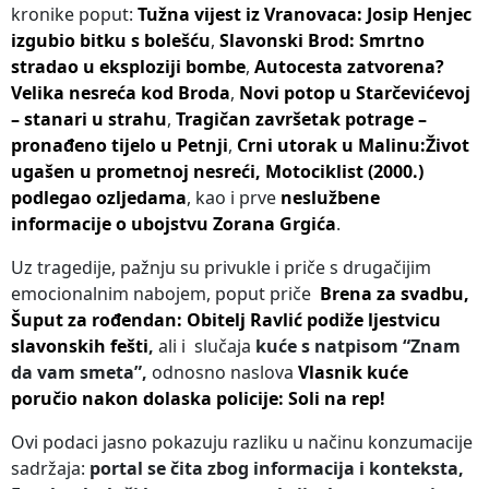
kronike poput:
Tužna vijest iz Vranovaca: Josip Henjec
izgubio bitku s bolešću
,
Slavonski Brod: Smrtno
stradao u eksploziji bombe
,
Autocesta zatvorena?
Velika nesreća kod Broda
,
Novi potop u Starčevićevoj
– stanari u strahu
,
Tragičan završetak potrage –
pronađeno tijelo u Petnji
,
Crni utorak u Malinu:Život
ugašen u prometnoj nesreći,
Motociklist (2000.)
podlegao ozljedama
, kao i prve
neslužbene
informacije o ubojstvu Zorana Grgića
.
Uz tragedije, pažnju su privukle i priče s drugačijim
emocionalnim nabojem, poput priče
Brena za svadbu,
Šuput za rođendan: Obitelj Ravlić podiže ljestvicu
slavonskih fešti
,
ali i slučaja
kuće s natpisom “Znam
da vam smeta”,
odnosno naslova
Vlasnik kuće
poručio nakon dolaska policije: Soli na rep!
Ovi podaci jasno pokazuju razliku u načinu konzumacije
sadržaja:
portal se čita zbog informacija i konteksta,