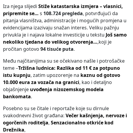
Iza njega slijedi
Stiže katastarska izmjera – vlasnici,
pripremite se…
s
108.724 pregleda
, potvrđujući da
pitanja vlasništva, administracije i mogućih promjena u
evidencijama izazivaju snažan interes. Veliku pažnju
privukla je i najava lokalne investicije u tekstu
Još samo
nekoliko tjedana do velikog otvorenja…
,koji je
pročitan gotovo
94 tisuće puta
.
Među najčitanijima su se očekivano našle i potrošačke
teme –
Tržišna ludnica: Razlika od 11 € za potpuno
istu kupnju
, zatim upozorenje na
kaznu od gotovo
10.000 eura za vozača na granici
, kao i detaljno
objašnjenje
uvođenja nizozemskog modela
bankomata
.
Posebno su se čitale i reportaže koje su dirnule
svakodnevni život građana:
Večer kašnjenja, nervoze i
ogorčenih roditelja
,
Senzacionalno otkriće kod
Drežnika
,