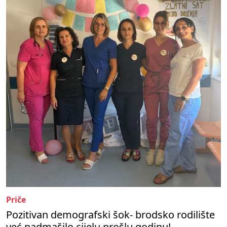
Priče
Pozitivan demografski šok- brodsko rodilište
već nadmašilo cijelu prošlu godinu!