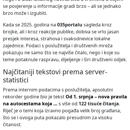
se povjerenje u informacije gradi brzo – ali se jednako
brzo može i izgubiti.
Kada se 2025. godina na
035portalu
sagleda kroz
brojke, ali i kroz reakcije publike, dobiva se vrlo jasan
presjek interesa, strahova i svakodnevice lokalne
zajednice. Podaci s poslužitelja i društvenih mreža
pokazuju ne samo što se najviše čitalo, nego i koje su
teme potaknule raspravu, dijeljenje i širi društveni odjek.
Najčitaniji tekstovi prema server-
statistici
Prema internim podacima s poslužitelja, apsolutni
rekorder godine bio je tekst
Od 1. srpnja – nova pravila
na autocestama koja …
s više od
122 tisuće čitanja
.
Riječ je o temi koja izravno pogađa velik broj građana,
što se i ovoga puta pokazalo presudnim za visoku
čitanost.