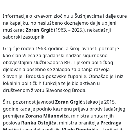
Informacije o krvavom zločinu u Šušnjevcima i dalje cure
na kapaljku, no neslužbeno doznajemo da je ubijeni
muškarac
Zoran Grgić
(1963. – 2025.), nekadašnji
saborski zastupnik.
Grgić je rođen 1963. godine, a široj javnosti poznat je
kao član Vijeća za građanski nadzor sigurnosno-
obavještajnih službi Sabora RH. Tijekom političkog
djelovanja posebno se zalagao za pitanja razvoja
Slavonije i Brodsko-posavske županije. Obnašao je i niz
lokalnih političkih funkcija te je bio aktivan u
društvenom životu Slavonskog Broda.
Širu pozornost javnosti
Zoran Grgić
stekao je 2015.
godine kada je podnio kaznenu prijavu protiv tadašnjeg
premijera
Zorana Milanovića
, ministra unutarnjih
poslova
Ranka Ostojića
, ministra branitelja
Predraga
Matića
i ravnatelja policije
Vlade Dominića
. U prijavi ih