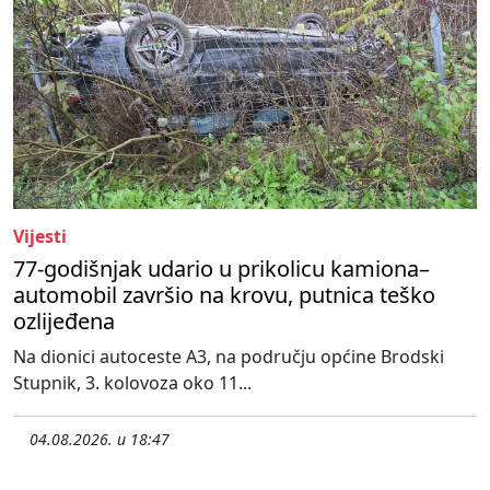
Vijesti
77-godišnjak udario u prikolicu kamiona–
automobil završio na krovu, putnica teško
ozlijeđena
Na dionici autoceste A3, na području općine Brodski
Stupnik, 3. kolovoza oko 11...
04.08.2026. u 18:47