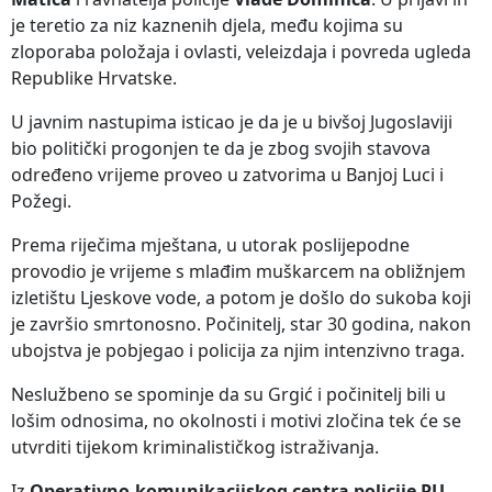
je teretio za niz kaznenih djela, među kojima su
zloporaba položaja i ovlasti, veleizdaja i povreda ugleda
Republike Hrvatske.
U javnim nastupima isticao je da je u bivšoj Jugoslaviji
bio politički progonjen te da je zbog svojih stavova
određeno vrijeme proveo u zatvorima u Banjoj Luci i
Požegi.
Prema riječima mještana, u utorak poslijepodne
provodio je vrijeme s mlađim muškarcem na obližnjem
izletištu Ljeskove vode, a potom je došlo do sukoba koji
je završio smrtonosno. Počinitelj, star 30 godina, nakon
ubojstva je pobjegao i policija za njim intenzivno traga.
Neslužbeno se spominje da su Grgić i počinitelj bili u
lošim odnosima, no okolnosti i motivi zločina tek će se
utvrditi tijekom kriminalističkog istraživanja.
Iz
Operativno-komunikacijskog centra policije PU