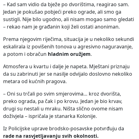
– Kad sam vidio da bježe po dvorištima, reagirao sam.
Jedan je pokušao pobjeći preko ograde, ali smo ga
sustigli. Nije bilo ugodno, ali nisam mogao samo gledati
– rekao nam je građanin koji želi ostati anoniman.
Prema njegovim riječima, situacija je u nekoliko sekundi
eskalirala iz povišenih tonova u agresivno naguravanje,
a potom i obračun
hladnim oružjem
.
Atmosfera u kvartu i dalje je napeta. Mještani priznaju
da su zabrinuti jer se nasilje odvijalo doslovno nekoliko
metara od kućnih pragova.
– Oni su trčali po svim smjerovima… kroz dvorišta,
preko ograda, pa čak i po krovu. Jedan je bio krvav,
drugi su nestali u mraku. Ništa slično ovome nisam
doživjela – ispričala je stanarka Kolonije.
Iz Policijske uprave brodsko-posavske potvrđuju da
rade na rasvjetljavanju svih okolnosti.