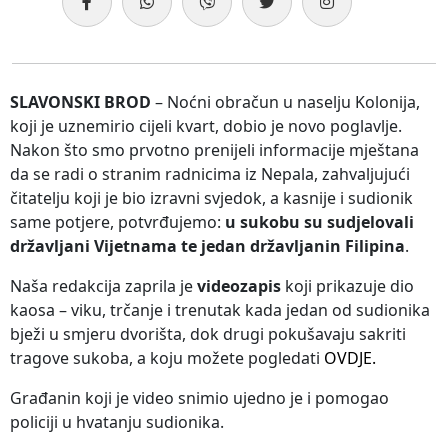
SLAVONSKI BROD
– Noćni obračun u naselju Kolonija,
koji je uznemirio cijeli kvart, dobio je novo poglavlje.
Nakon što smo prvotno prenijeli informacije mještana
da se radi o stranim radnicima iz Nepala, zahvaljujući
čitatelju koji je bio izravni svjedok, a kasnije i sudionik
same potjere, potvrđujemo:
u sukobu su sudjelovali
državljani Vijetnama te jedan državljanin Filipina
.
Naša redakcija zaprila je
videozapis
koji prikazuje dio
kaosa – viku, trčanje i trenutak kada jedan od sudionika
bježi u smjeru dvorišta, dok drugi pokušavaju sakriti
tragove sukoba, a koju možete pogledati
OVDJE.
Građanin koji je video snimio ujedno je i pomogao
policiji u hvatanju sudionika.