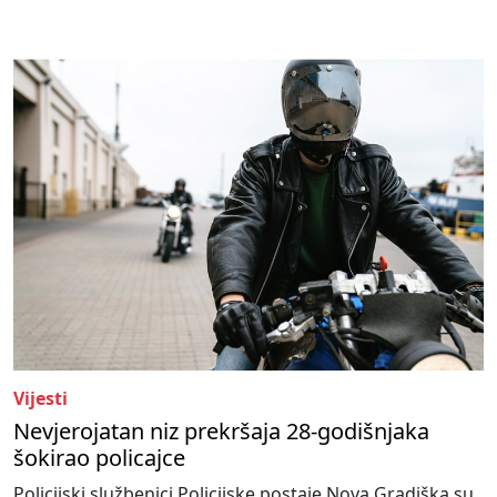
Vijesti
Nevjerojatan niz prekršaja 28-godišnjaka
šokirao policajce
Policijski službenici Policijske postaje Nova Gradiška su