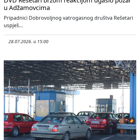
DVD Rešetari brzom reakcijom ugasio požar
u Adžamovcima
Pripadnici Dobrovoljnog vatrogasnog društva Rešetari
uspješ...
28.07.2026. u 15:00