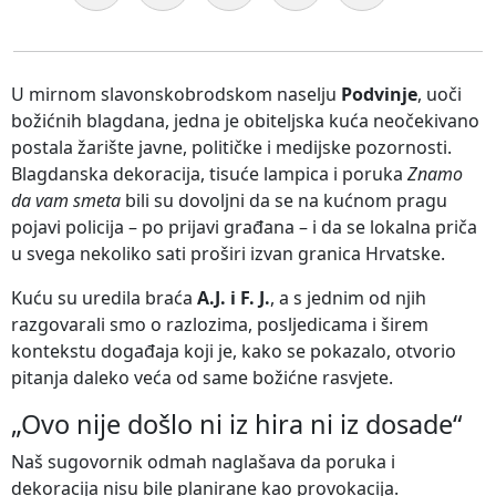
U mirnom slavonskobrodskom naselju
Podvinje
, uoči
božićnih blagdana, jedna je obiteljska kuća neočekivano
postala žarište javne, političke i medijske pozornosti.
Blagdanska dekoracija, tisuće lampica i poruka
Znamo
da vam smeta
bili su dovoljni da se na kućnom pragu
pojavi policija – po prijavi građana – i da se lokalna priča
u svega nekoliko sati proširi izvan granica Hrvatske.
Kuću su uredila braća
A.J. i F. J.
, a s jednim od njih
razgovarali smo o razlozima, posljedicama i širem
kontekstu događaja koji je, kako se pokazalo, otvorio
pitanja daleko veća od same božićne rasvjete.
„Ovo nije došlo ni iz hira ni iz dosade“
Naš sugovornik odmah naglašava da poruka i
dekoracija nisu bile planirane kao provokacija.