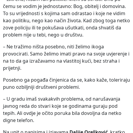
čemu se vodim je jednostavno: Bog, obitelj i domovina.
To su vrijednosti s kojima sam odrastao i koje ne vidim
kao politiku, nego kao način života. Kad zbog toga netko
zove policiju ili te pokušava ušutkati, onda shvatiš da
problem nije u tebi, nego u društvu.
– Ne tražimo ništa posebno, niti želimo ikoga
provocirati. Samo želimo imati pravo na svoje uvjerenje i
na to da ga izražavamo na vlastitoj kući, bez straha i
prijetnji.
Posebno ga pogađa činjenica da se, kako kaže, toleriraju
puno ozbiljniji društveni problemi.
– U gradu imaš svakakvih problema, od narušavanja
javnog reda do stvari koje se godinama guraju pod
tepih. Ali ovdje je očito poruka bila dovoljna da netko
digne telefon.
Na upit o napisima i izjavama
Dalije Orešković
, kratko