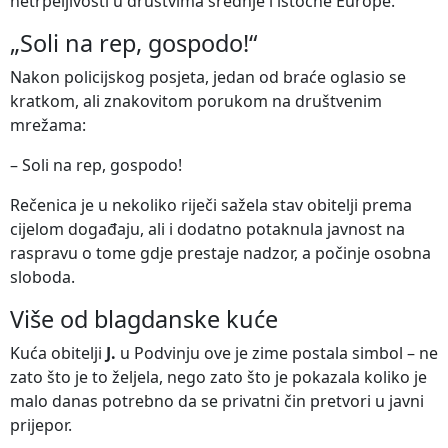
netrpeljivosti u društvima srednje i istočne Europe.
„Soli na rep, gospodo!“
Nakon policijskog posjeta, jedan od braće oglasio se
kratkom, ali znakovitom porukom na društvenim
mrežama:
– Soli na rep, gospodo!
Rečenica je u nekoliko riječi sažela stav obitelji prema
cijelom događaju, ali i dodatno potaknula javnost na
raspravu o tome gdje prestaje nadzor, a počinje osobna
sloboda.
Više od blagdanske kuće
Kuća obitelji
J.
u Podvinju ove je zime postala simbol – ne
zato što je to željela, nego zato što je pokazala koliko je
malo danas potrebno da se privatni čin pretvori u javni
prijepor.