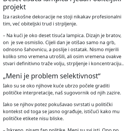
projekt
Iza raskošne dekoracije ne stoji nikakav profesionalni
tim, već obiteljski trud i strpljenje.
– Na kući je oko deset tisuća lampica. Dizajn je bratov,
on je sve osmislio. Cijeli dan je otišao samo na grb,
odnosno šahovnicu, a poslije i ostatak. Nismo mjerili
koliko smo vremena utrošili, ali osim vremena ovakve
stvari definitivno traže volju, strpljenje i koncentraciju..
„Meni je problem selektivnost“
Iako su se oko njihove kuće ubrzo počele graditi
političke interpretacije, naš sugovornik od njih zazire.
Iako se njihov potez pokušavao svrstati u politički
kontekst od toga se jasno ograđuje, ističući kako mu
političke etikete nisu bliske.
– Iskreno, nisam fan politike. Meni su svi isti. Ono po