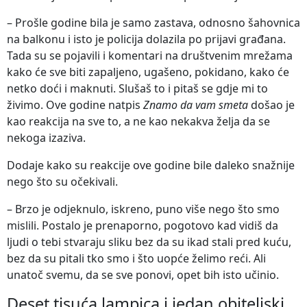
– Prošle godine bila je samo zastava, odnosno šahovnica
na balkonu i isto je policija dolazila po prijavi građana.
Tada su se pojavili i komentari na društvenim mrežama
kako će sve biti zapaljeno, ugašeno, pokidano, kako će
netko doći i maknuti. Slušaš to i pitaš se gdje mi to
živimo. Ove godine natpis
Znamo da vam smeta
došao je
kao reakcija na sve to, a ne kao nekakva želja da se
nekoga izaziva.
Dodaje kako su reakcije ove godine bile daleko snažnije
nego što su očekivali.
– Brzo je odjeknulo, iskreno, puno više nego što smo
mislili. Postalo je prenaporno, pogotovo kad vidiš da
ljudi o tebi stvaraju sliku bez da su ikad stali pred kuću,
bez da su pitali tko smo i što uopće želimo reći. Ali
unatoč svemu, da se sve ponovi, opet bih isto učinio.
Deset tisuća lampica i jedan obiteljski