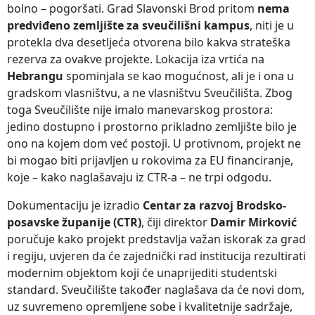
bolno – pogoršati. Grad Slavonski Brod pritom
nema
predviđeno zemljište za sveučilišni kampus
, niti je u
protekla dva desetljeća otvorena bilo kakva strateška
rezerva za ovakve projekte. Lokacija iza vrtića na
Hebrangu
spominjala se kao mogućnost, ali je i ona u
gradskom vlasništvu, a ne vlasništvu Sveučilišta. Zbog
toga Sveučilište nije imalo manevarskog prostora:
jedino dostupno i prostorno prikladno zemljište bilo je
ono na kojem dom već postoji. U protivnom, projekt ne
bi mogao biti prijavljen u rokovima za EU financiranje,
koje – kako naglašavaju iz CTR-a – ne trpi odgodu.
Dokumentaciju je izradio
Centar za razvoj Brodsko-
posavske županije (CTR)
, čiji direktor
Damir Mirković
poručuje kako projekt predstavlja važan iskorak za grad
i regiju, uvjeren da će zajednički rad institucija rezultirati
modernim objektom koji će unaprijediti studentski
standard. Sveučilište također naglašava da će novi dom,
uz suvremeno opremljene sobe i kvalitetnije sadržaje,