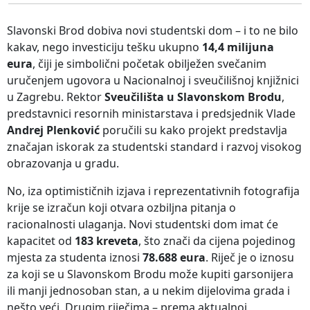
Slavonski Brod dobiva novi studentski dom – i to ne bilo
kakav, nego investiciju tešku ukupno
14,4 milijuna
eura
, čiji je simbolični početak obilježen svečanim
uručenjem ugovora u Nacionalnoj i sveučilišnoj knjižnici
u Zagrebu. Rektor
Sveučilišta u Slavonskom Brodu
,
predstavnici resornih ministarstava i predsjednik Vlade
Andrej Plenković
poručili su kako projekt predstavlja
značajan iskorak za studentski standard i razvoj visokog
obrazovanja u gradu.
No, iza optimističnih izjava i reprezentativnih fotografija
krije se izračun koji otvara ozbiljna pitanja o
racionalnosti ulaganja. Novi studentski dom imat će
kapacitet od
183 kreveta
, što znači da cijena pojedinog
mjesta za studenta iznosi
78.688 eura
. Riječ je o iznosu
za koji se u Slavonskom Brodu može kupiti garsonijera
ili manji jednosoban stan, a u nekim dijelovima grada i
nešto veći. Drugim riječima – prema aktualnoj