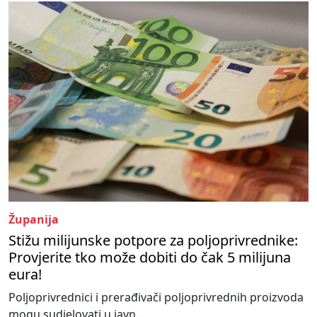
Županija
Stižu milijunske potpore za poljoprivrednike:
Provjerite tko može dobiti do čak 5 milijuna
eura!
Poljoprivrednici i prerađivači poljoprivrednih proizvoda
mogu sudjelovati u javn...