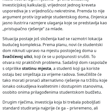
investicijskoj kalkulaciji, vrijednost jednog kreveta
usporediva je s vrijednošću nekretnine. Premda to nije
argument protiv izgradnje studentskog doma, činjenica
jasno ilustrira razmjere ulaganja koje se predstavlja kao
„pristupačno rješenje“ za mlade.
Situacija postaje još složenija kad se razmotri lokacija
budućeg kompleksa. Prema planu, novi će studentski
dom niknuti upravo na mjestu postojećeg doma u
Svačićevoj ulici
, koji će se u potpunosti srušiti. To
otvara niz praktičnih problema. Sadašnji dom raspolaže
s otprilike
stotinu mjesta
, a studenti koji ga koriste
ostaju bez smještaja za vrijeme radova. Sveučilište će
tako morati pronaći alternativno rješenje na tržištu koje
ionako oskudijeva kvalitetnim i dostupnim stanovima,
osobito onima prilagođenima studentskom budžetu.
Drugim riječima, investicija koja bi trebala poboljšati
standard studiranja najprije će ga – privremeno, ali