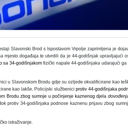
postaji Slavonski Brod s Ispostavom Vrpolje zaprimljena je doj
i na mjesto događaja te utvrdili da je 44-godišnjak upravljajuć
o sa 34-godišnjakom
fizički napale 44-godišnjaka udarajući g
nici u Slavonskom Brodu gdje su ozljede okvalificirane kao teš
ficirane kao lakše. Policijski službenici
protiv 44-godišnjaka pod
om Brodu zbog sumnje u počinjenje kaznenog djela
dovođenj
dok protiv 34-godišnjaka podnose kaznenu prijavu zbog sumn
ičko istraživanje.