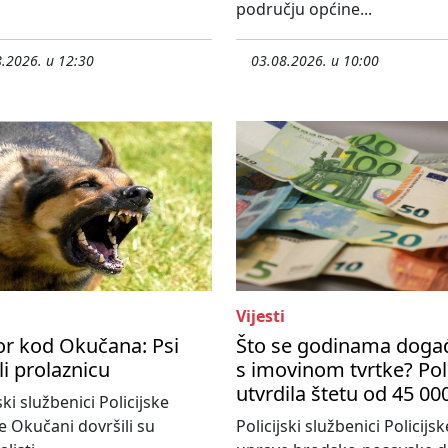
području općine...
.2026. u 12:30
03.08.2026. u 10:00
Vijesti
or kod Okučana: Psi
Što se godinama doga
zli prolaznicu
s imovinom tvrtke? Poli
utvrdila štetu od 45 00
ski službenici Policijske
e Okučani dovršili su
Policijski službenici Policijsk