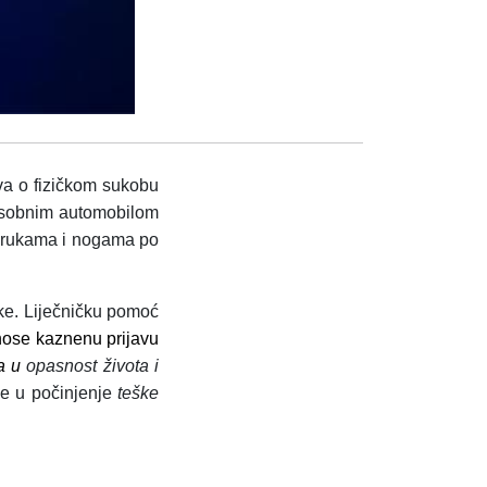
ava o fizičkom sukobu
i osobnim automobilom
a rukama i nogama po
ke. Liječničku pomoć
nose kaznenu prijavu
a u
opasnost života i
je u počinjenje
teške