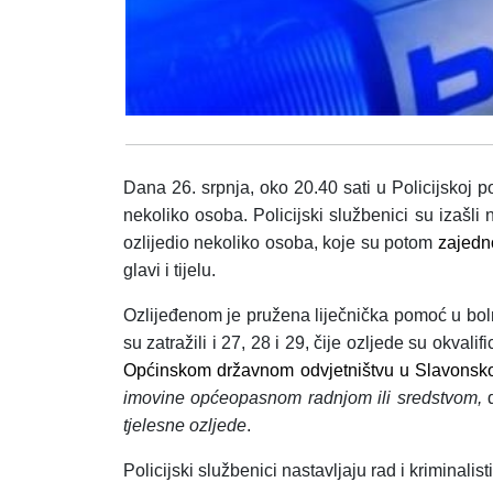
Dana 26. srpnja, oko 20.40 sati u Policijskoj 
nekoliko osoba. Policijski službenici su izašl
ozlijedio nekoliko osoba, koje su potom
zajedn
glavi i tijelu.
Ozlijeđenom je pružena liječnička pomoć u bol
su zatražili i 27, 28 i 29, čije ozljede su okvali
Općinskom državnom odvjetništvu u Slavonsk
imovine općeopasnom radnjom ili sredstvom,
tjelesne ozljede
.
Policijski službenici nastavljaju rad i kriminalist