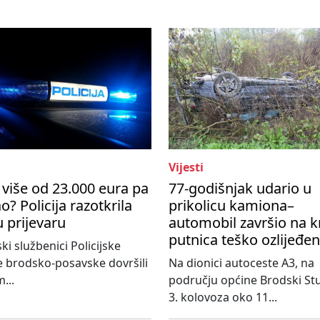
Vijesti
više od 23.000 eura pa
77-godišnjak udario u
o? Policija razotkrila
prikolicu kamiona–
u prijevaru
automobil završio na k
putnica teško ozlijeđe
ski službenici Policijske
 brodsko-posavske dovršili
Na dionici autoceste A3, na
...
području općine Brodski St
3. kolovoza oko 11...