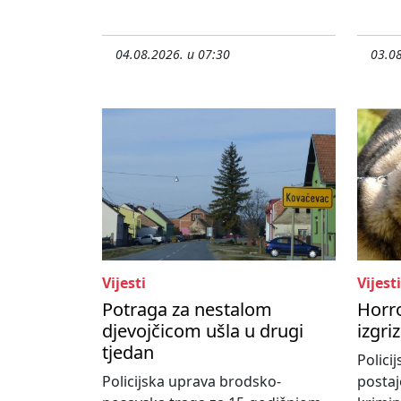
04.08.2026. u 07:30
03.08
Vijesti
Vijesti
Potraga za nestalom
Horr
djevojčicom ušla u drugi
izgri
tjedan
Policij
Policijska uprava brodsko-
postaj