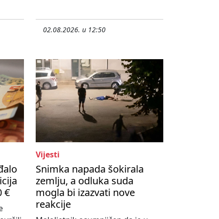
02.08.2026. u 12:50
Vijesti
đalo
Snimka napada šokirala
cija
zemlju, a odluka suda
0 €
mogla bi izazvati nove
reakcije
e