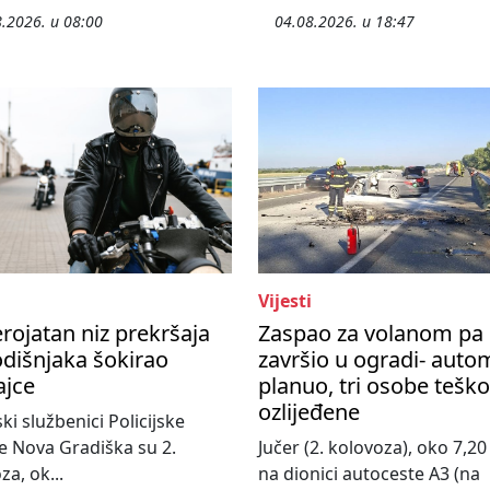
.2026. u 08:00
04.08.2026. u 18:47
Vijesti
rojatan niz prekršaja
Zaspao za volanom pa
dišnjaka šokirao
završio u ogradi- auto
ajce
planuo, tri osobe teško
ozlijeđene
ski službenici Policijske
e Nova Gradiška su 2.
Jučer (2. kolovoza), oko 7,20 
za, ok...
na dionici autoceste A3 (na