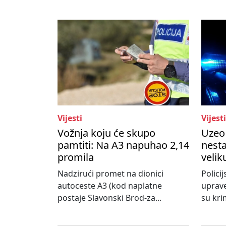
Vijesti
Vijesti
Vožnja koju će skupo
Uzeo 
pamtiti: Na A3 napuhao 2,14
nesta
promila
velik
Nadzirući promet na dionici
Policij
autoceste A3 (kod naplatne
uprave
postaje Slavonski Brod-za...
su krim