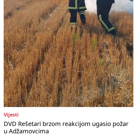
Vijesti
DVD Rešetari brzom reakcijom ugasio požar
u Adžamovcima