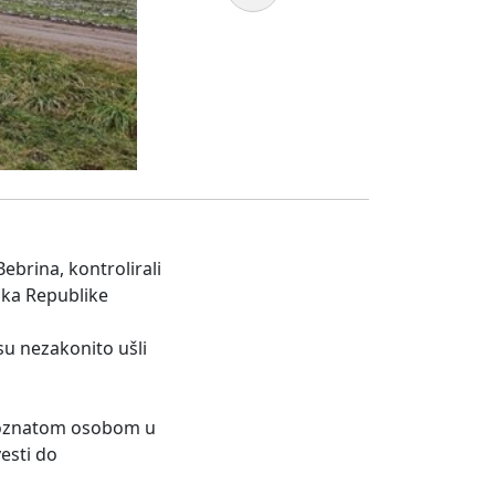
ebrina, kontrolirali
nka Republike
su nezakonito ušli
nepoznatom osobom u
esti do