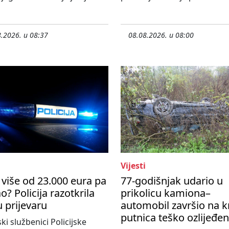
.2026. u 08:37
08.08.2026. u 08:00
Vijesti
više od 23.000 eura pa
77-godišnjak udario u
o? Policija razotkrila
prikolicu kamiona–
u prijevaru
automobil završio na k
putnica teško ozlijeđe
ski službenici Policijske