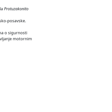
ela
Protuzakonito
sko-posavske.
na o sigurnosti
avljanje motornim