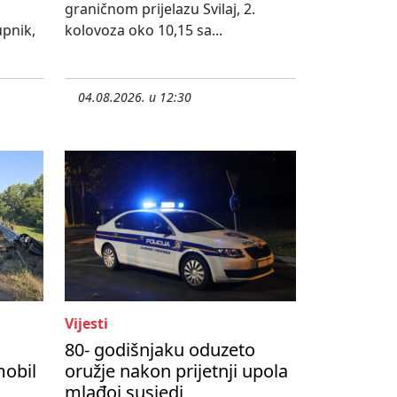
graničnom prijelazu Svilaj, 2.
upnik,
kolovoza oko 10,15 sa...
04.08.2026. u 12:30
Vijesti
80- godišnjaku oduzeto
mobil
oružje nakon prijetnji upola
mlađoj susjedi