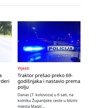
Vijesti
a
Traktor prešao preko 69-
rderi
godišnjaka i nastavio prema
polju
,
Danas (7. kolovoza) u 6 sati, na
kolniku Županijske ceste u blizini
mjesta Magić...