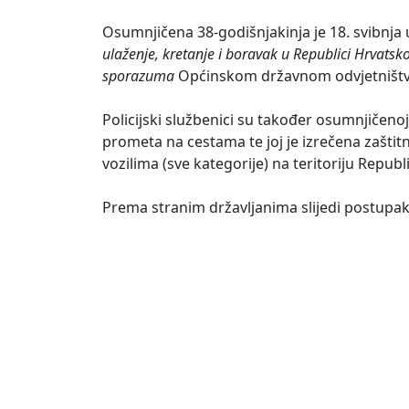
Osumnjičena 38-godišnjakinja je 18. svibnja
ulaženje, kretanje i boravak u Republici Hrvatsko
sporazuma
Općinskom državnom odvjetništvu
Policijski službenici su također osumnjičeno
prometa na cestama te joj je izrečena zašti
vozilima (sve kategorije) na teritoriju Repub
Prema stranim državljanima slijedi postup