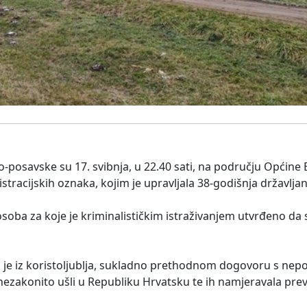
ko-posavske su 17. svibnja, u 22.40 sati, na području Općine B
stracijskih oznaka, kojim je upravljala 38-godišnja državlja
osoba za koje je kriminalističkim istraživanjem utvrđeno da 
 da je iz koristoljublja, sukladno prethodnom dogovoru s 
 nezakonito ušli u Republiku Hrvatsku te ih namjeravala prev