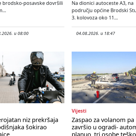
 brodsko-posavske dovršili
Na dionici autoceste A3, na
...
području općine Brodski St
3. kolovoza oko 11...
.2026. u 08:00
04.08.2026. u 18:47
Vijesti
rojatan niz prekršaja
Zaspao za volanom pa
dišnjaka šokirao
završio u ogradi- auto
ajce
planuo, tri osobe teško