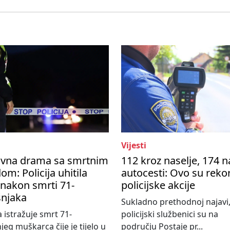
Vijesti
avna drama sa smrtnim
112 kroz naselje, 174 n
om: Policija uhitila
autocesti: Ovo su reko
nakon smrti 71-
policijske akcije
šnjaka
Sukladno prethodnoj najavi
a istražuje smrt 71-
policijski službenici su na
jeg muškarca čije je tijelo u
području Postaje pr...