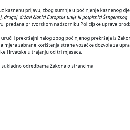
 uz kaznenu prijavu, zbog sumnje u počinjenje kaznenog dj
j, drugoj državi članici Europske unije ili potpisnici Šengenskog
, predana pritvorskom nadzorniku Policijske uprave brod
j uručili prekršajni nalog zbog počinjenog prekršaja iz Zako
tna mjera zabrane korištenja strane vozačke dozvole za upr
like Hrvatske u trajanju od tri mjeseca.
ak sukladno odredbama Zakona o strancima.