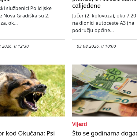
ozlijeđene
ski službenici Policijske
e Nova Gradiška su 2.
Jučer (2. kolovoza), oko 7,20 
za, ok...
na dionici autoceste A3 (na
području općine...
.2026. u 12:30
03.08.2026. u 10:00
Vijesti
or kod Okučana: Psi
Što se godinama doga