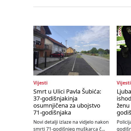
Vijesti
Vijesti
Smrt u Ulici Pavla Šubića:
Ljub
37-godišnjakinja
ishod
osumnjičena za ubojstvo
ženu 
71-godišnjaka
godi
Novi detalji izlaze na vidjelo nakon
Policij
smrti 71-godišnjeg muškarca č...
godišn