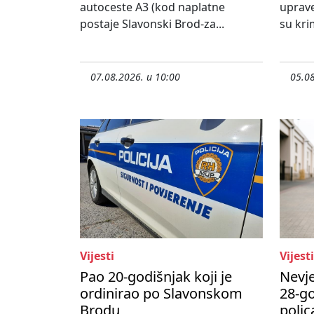
autoceste A3 (kod naplatne
uprave
postaje Slavonski Brod-za...
su krim
07.08.2026. u 10:00
05.08
Vijesti
Vijesti
Pao 20-godišnjak koji je
Nevje
ordinirao po Slavonskom
28-go
Brodu
polic