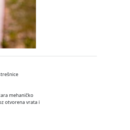
strešnice
ožara mehaničko
oz otvorena vrata i