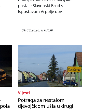
.
postaje Slavonski Brod s
Ispostavom Vrpolje dov...
04.08.2026. u 07:30
Vijesti
o
Potraga za nestalom
upola
djevojčicom ušla u drugi