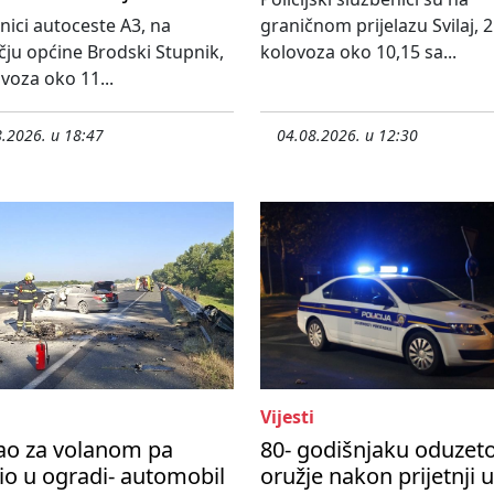
nici autoceste A3, na
graničnom prijelazu Svilaj, 2
ju općine Brodski Stupnik,
kolovoza oko 10,15 sa...
ovoza oko 11...
.2026. u 18:47
04.08.2026. u 12:30
Vijesti
ao za volanom pa
80- godišnjaku oduzet
io u ogradi- automobil
oružje nakon prijetnji 