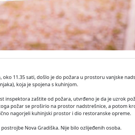
 oko 11.35 sati, došlo je do požara u prostoru vanjske nad
njaka), koja je spojena s kuhinjom.
st inspektora zaštite od požara, utvrđeno je da je uzrok p
n toga požar se proširio na prostor nadstrešnice, a potom kr
čno nagorjeli kuhinjski prostor i dio restoranske opreme.
 postrojbe Nova Gradiška. Nije bilo ozlijeđenih osoba.