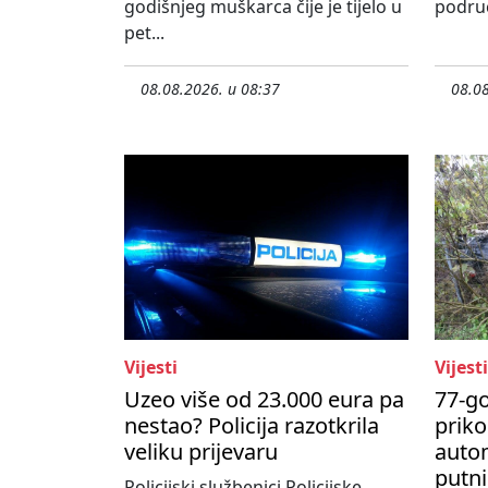
godišnjeg muškarca čije je tijelo u
područ
pet...
08.08.2026. u 08:37
08.08
Vijesti
Vijesti
Uzeo više od 23.000 eura pa
77-go
nestao? Policija razotkrila
priko
veliku prijevaru
autom
putni
Policijski službenici Policijske