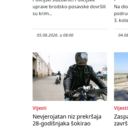
uprave brodsko-posavske dovršili
Na dio
su krim...
područ
3. kol
05.08.2026. u 08:00
04.08
Vijesti
Vijesti
Nevjerojatan niz prekršaja
Zasp
28-godišnjaka šokirao
završ