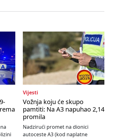
Vijesti
9-
Vožnja koju će skupo
prema
pamtiti: Na A3 napuhao 2,14
promila
 na
Nadzirući promet na dionici
izini
autoceste A3 (kod naplatne