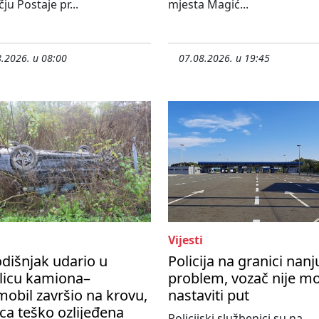
ju Postaje pr...
mjesta Magić...
.2026. u 08:00
07.08.2026. u 19:45
Vijesti
dišnjak udario u
Policija na granici nanj
licu kamiona–
problem, vozač nije m
obil završio na krovu,
nastaviti put
ca teško ozlijeđena
Policijski službenici su na