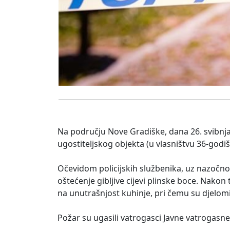
Na području Nove Gradiške, dana 26. svibnja,
ugostiteljskog objekta (u vlasništvu 36-godiš
Očevidom policijskih službenika, uz nazočno
oštećenje gibljive cijevi plinske boce. Nako
na unutrašnjost kuhinje, pri čemu su djelomi
Požar su ugasili vatrogasci Javne vatrogasne