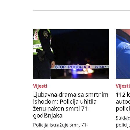
Vijesti
Vijesti
Ljubavna drama sa smrtnim
112 k
ishodom: Policija uhitila
autoc
ženu nakon smrti 71-
polic
godišnjaka
Suklad
Policija istražuje smrt 71-
policij