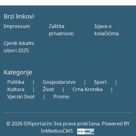
Brzi linkovi
Impressum
Zaštita
Izjava o
privatnosti
kolačićima
Cjenik lokalni
izbori 2025
Kategorije
Politika
|
Gospodarstvo
|
Sport
|
Kultura
|
Život
|
Crna Kronika
|
Vjerski život
|
Promo
© 2026 035portal.hr. Sva prava pridržana. Powered BY
InMediusCMS