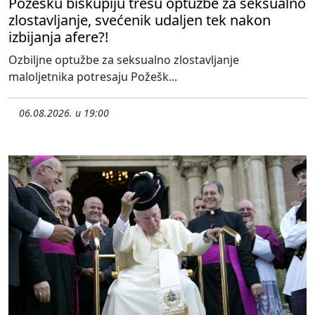
Požešku biskupiju tresu optužbe za seksualno
zlostavljanje, svećenik udaljen tek nakon
izbijanja afere?!
Ozbiljne optužbe za seksualno zlostavljanje
maloljetnika potresaju Požešk...
06.08.2026. u 19:00