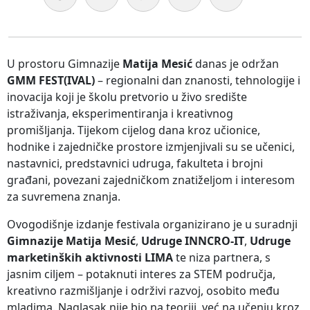
U prostoru Gimnazije
Matija Mesić
danas je održan
GMM FEST(IVAL)
– regionalni dan znanosti, tehnologije i
inovacija koji je školu pretvorio u živo središte
istraživanja, eksperimentiranja i kreativnog
promišljanja. Tijekom cijelog dana kroz učionice,
hodnike i zajedničke prostore izmjenjivali su se učenici,
nastavnici, predstavnici udruga, fakulteta i brojni
građani, povezani zajedničkom znatiželjom i interesom
za suvremena znanja.
Ovogodišnje izdanje festivala organizirano je u suradnji
Gimnazije Matija Mesić
,
Udruge INNCRO-IT
,
Udruge
marketinških aktivnosti LIMA
te niza partnera, s
jasnim ciljem – potaknuti interes za STEM područja,
kreativno razmišljanje i održivi razvoj, osobito među
mladima. Naglasak nije bio na teoriji, već na učenju kroz