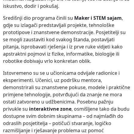
iskustvo, dodir i pokušaj.
Središnji dio programa činili su
Maker i STEM sajam
,
gdje su izlagači predstavljali projekte, tehnološke
prototipove i znanstvene demonstracije. Posjetitelji su
se mogli zaustaviti kod svakog štanda, postavljati
pitanja, isprobavati rješenja i iz prve ruke vidjeti kako
apstraktni pojmovi iz fizike, informatike, biologije ili
robotike dobivaju vrlo konkretan oblik.
Istovremeno su se u učionicama odvijale radionice i
eksperimenti. Učenici, uz podršku mentora,
demonstrirali su znanstvene pokuse, modele i praktične
primjene tehnologije, potvrđujući da znanje ne mora
ostati zatvoreno u udžbenicima. Posebnu pažnju
privukle su
interaktivne zone
, osmišljene tako da budu
dostupne svim dobnim skupinama – od najmlađih do
odraslih posjetitelja – potičući stvaranje, logičko
razmišljanje i rješavanje problema uz pomoć