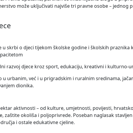
stvo može uključivati najviše tri pravne osobe – jednog pri
jece
e u skrbi o djeci tijekom školske godine i školskih praznika 
apacitetom
alni razvoj djece kroz sport, edukaciju, kreativni i kulturno-
u urbanim, već i u prigradskim i ruralnim sredinama, jača
ovanjem dionika.
tar aktivnosti – od kulture, umjetnosti, povijesti, hrvatskog
de, zaštite okoliša i poljoprivrede. Poseban naglasak stavljen
odručja i ostale edukativne cjeline.