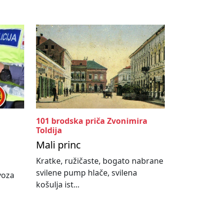
101 brodska priča Zvonimira
Toldija
Mali princ
Kratke, ružičaste, bogato nabrane
svilene pump hlače, svilena
ovoza
košulja ist...