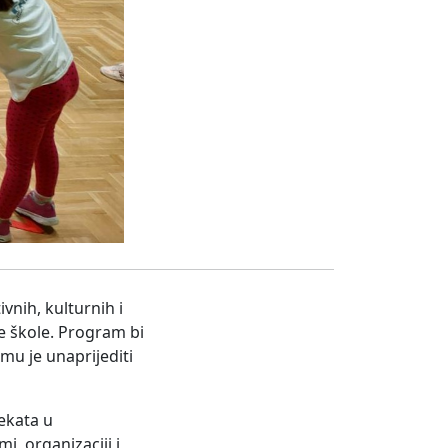
ivnih, kulturnih i
e škole. Program bi
mu je unaprijediti
ekata u
, organizaciji i