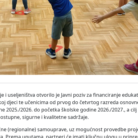
 i useljeništva otvorilo je Javni poziv za financiranje edukat
koj djeci te učenicima od prvog do četvrtog razreda osnovn
e 2025./2026. do početka školske godine 2026./2027., a cilj 
 dostupne, sigurne i kvalitetne sadržaje.
odručne (regionalne) samouprave, uz mogućnost provedbe proj
a. Prema uputama, partneri će imati ključnu ulogu u pripremi