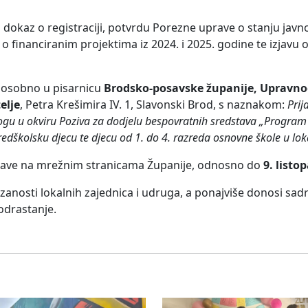
 dokaz o registraciji, potvrdu Porezne uprave o stanju javn
 financiranim projektima iz 2024. i 2025. godine te izjavu o 
 osobno u pisarnicu
Brodsko-posavske županije, Upravnog
elje
, Petra Krešimira IV. 1, Slavonski Brod, s naznakom:
Prij
ogu u okviru Poziva za dodjelu bespovratnih sredstava „Progra
 predškolsku djecu te djecu od 1. do 4. razreda osnovne škole u l
bjave na mrežnim stranicama Županije, odnosno do
9. listo
anosti lokalnih zajednica i udruga, a ponajviše donosi sadrž
 odrastanje.