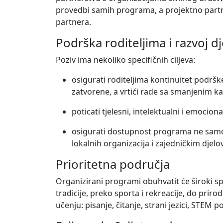
provedbi samih programa, a projektno partner
partnera.
Podrška roditeljima i razvoj d
Poziv ima nekoliko specifičnih ciljeva:
osigurati roditeljima kontinuitet podršk
zatvorene, a vrtići rade sa smanjenim k
poticati tjelesni, intelektualni i emocion
osigurati dostupnost programa ne samo 
lokalnih organizacija i zajedničkim djel
Prioritetna područja
Organizirani programi obuhvatit će široki spek
tradicije, preko sporta i rekreacije, do priro
učenju: pisanje, čitanje, strani jezici, STEM p