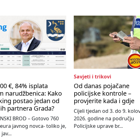
Savjeti i trikovi
00 €, 84% isplata
Od danas pojačane
m narudžbenica: Kako
policijske kontrole –
king postao jedan od
provjerite kada i gdje
ih partnera Grada?
Cijeli tjedan od 3. do 9. kol
NSKI BROD – Gotovo 760
2026. godine na području
 eura javnog novca- toliko je,
Policijske uprave br...
jav...