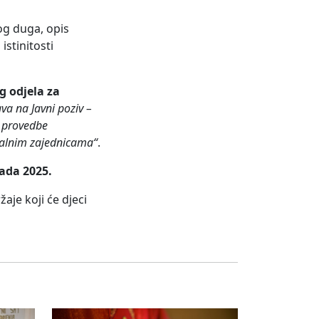
og duga, opis
istinitosti
 odjela za
ava na Javni poziv –
m provedbe
okalnim zajednicama“
.
pada 2025.
aje koji će djeci