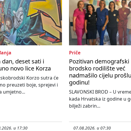
anja
Priče
 dan, deset sati i
Pozitivan demografski 
no novo lice Korza
brodsko rodilište već
nadmašilo cijelu prošl
skobrodski Korzo sutra će
godinu!
o preuzeti boje, sprejevi i
 umjetno...
SLAVONSKI BROD – U vrem
kada Hrvatska iz godine u 
bilježi zabrin...
.2026. u 17:30
07.08.2026. u 07:30