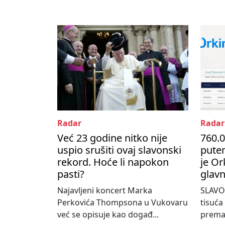
Radar
Radar
Već 23 godine nitko nije
760.0
uspio srušiti ovaj slavonski
pute
rekord. Hoće li napokon
je Or
pasti?
glavn
Najavljeni koncert Marka
SLAVO
Perkovića Thompsona u Vukovaru
tisuća
već se opisuje kao događ...
prema 