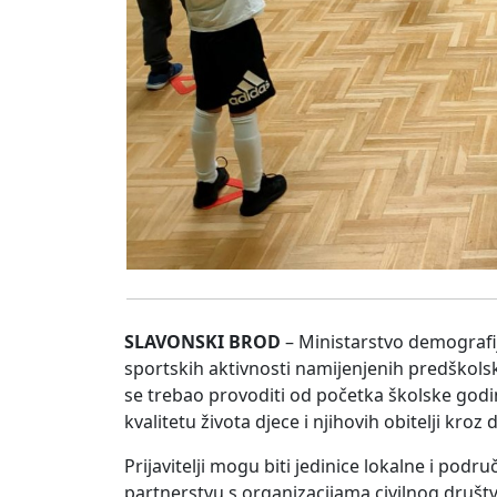
SLAVONSKI BROD
– Ministarstvo demografije
sportskih aktivnosti namijenjenih predškols
se trebao provoditi od početka školske godin
kvalitetu života djece i njihovih obitelji kroz
Prijavitelji mogu biti jedinice lokalne i p
partnerstvu s organizacijama civilnog društv