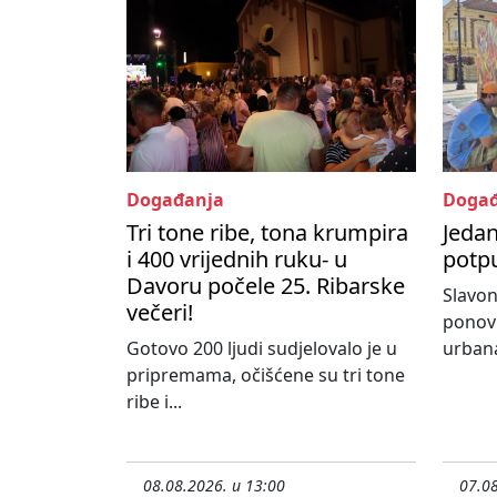
Događanja
Događ
Tri tone ribe, tona krumpira
Jedan
i 400 vrijednih ruku- u
potpu
Davoru počele 25. Ribarske
Slavon
večeri!
ponovn
Gotovo 200 ljudi sudjelovalo je u
urbana
pripremama, očišćene su tri tone
ribe i...
08.08.2026. u 13:00
07.08