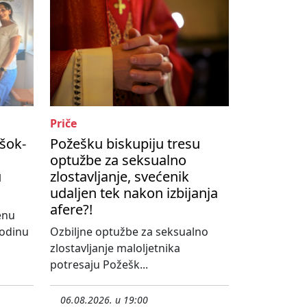
Priče
šok-
Požešku biskupiju tresu
optužbe za seksualno
u
zlostavljanje, svećenik
udaljen tek nakon izbijanja
afere?!
enu
godinu
Ozbiljne optužbe za seksualno
zlostavljanje maloljetnika
potresaju Požešk...
06.08.2026. u 19:00