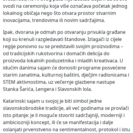
svodi na ceremoniju koja više označava početak jednog
lokalnog običaja nego što otvara prostor stvarnim
inovacijama, trendovima ili novim sadržajima.
Ipak, dvorana je odmah po otvaranju privukla građane
koji su krenuli razgledavati štandove. Izlagači iz cijele
regije ponovno su se predstavili svojim proizvodima –
od tradicijskih rukotvorina i domaćih delicija do
proizvoda lokalnih poduzetnika i mladih kreativaca. U
idućim danima sajam će donositi programe posvećene
starim zanatima, kulturnoj baštini, dječjim radionicama i
STEM aktivnostima, uz večernje glazbene nastupe
Stanka Šarića, Lengera i Slavonskih lola.
Katarinski sajam u svojoj je biti simbol jedne
slavonskobrodske tradicije, ali već godinama se provlači
isto pitanje: je li moguće stvoriti sadržajniji, moderniji i
ambiciozniji koncept, ili će se manifestacija i dalje
oslanjati prvenstveno na sentimentalnost, protokol i istu