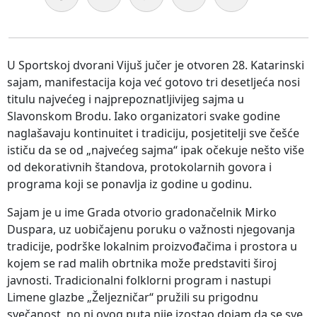
U Sportskoj dvorani Vijuš jučer je otvoren 28. Katarinski
sajam, manifestacija koja već gotovo tri desetljeća nosi
titulu najvećeg i najprepoznatljivijeg sajma u
Slavonskom Brodu. Iako organizatori svake godine
naglašavaju kontinuitet i tradiciju, posjetitelji sve češće
ističu da se od „najvećeg sajma“ ipak očekuje nešto više
od dekorativnih štandova, protokolarnih govora i
programa koji se ponavlja iz godine u godinu.
Sajam je u ime Grada otvorio gradonačelnik Mirko
Duspara, uz uobičajenu poruku o važnosti njegovanja
tradicije, podrške lokalnim proizvođačima i prostora u
kojem se rad malih obrtnika može predstaviti široj
javnosti. Tradicionalni folklorni program i nastupi
Limene glazbe „Željezničar“ pružili su prigodnu
svečanost, no ni ovog puta nije izostao dojam da se sve