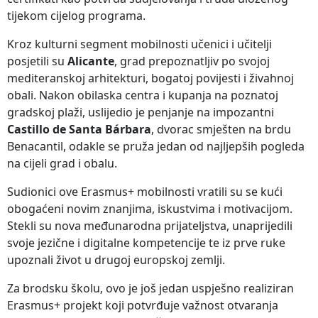
tijekom cijelog programa.
Kroz kulturni segment mobilnosti učenici i učitelji
posjetili su
Alicante
, grad prepoznatljiv po svojoj
mediteranskoj arhitekturi, bogatoj povijesti i živahnoj
obali. Nakon obilaska centra i kupanja na poznatoj
gradskoj plaži, uslijedio je penjanje na impozantni
Castillo de Santa Bárbara
, dvorac smješten na brdu
Benacantil, odakle se pruža jedan od najljepših pogleda
na cijeli grad i obalu.
Sudionici ove Erasmus+ mobilnosti vratili su se kući
obogaćeni novim znanjima, iskustvima i motivacijom.
Stekli su nova međunarodna prijateljstva, unaprijedili
svoje jezične i digitalne kompetencije te iz prve ruke
upoznali život u drugoj europskoj zemlji.
Za brodsku školu, ovo je još jedan uspješno realiziran
Erasmus+ projekt koji potvrđuje važnost otvaranja