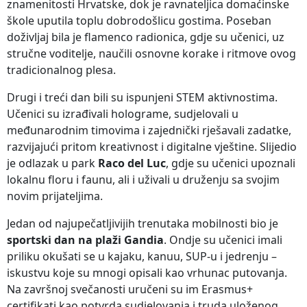
znamenitosti Hrvatske, dok je ravnateljica domaćinske
škole uputila toplu dobrodošlicu gostima. Poseban
doživljaj bila je flamenco radionica, gdje su učenici, uz
stručne voditelje, naučili osnovne korake i ritmove ovog
tradicionalnog plesa.
Drugi i treći dan bili su ispunjeni STEM aktivnostima.
Učenici su izrađivali holograme, sudjelovali u
međunarodnim timovima i zajednički rješavali zadatke,
razvijajući pritom kreativnost i digitalne vještine. Slijedio
je odlazak u park
Raco del Luc
, gdje su učenici upoznali
lokalnu floru i faunu, ali i uživali u druženju sa svojim
novim prijateljima.
Jedan od najupečatljivijih trenutaka mobilnosti bio je
sportski dan na plaži Gandia
. Ondje su učenici imali
priliku okušati se u kajaku, kanuu, SUP-u i jedrenju –
iskustvu koje su mnogi opisali kao vrhunac putovanja.
Na završnoj svečanosti uručeni su im Erasmus+
certifikati kao potvrda sudjelovanja i truda uloženog