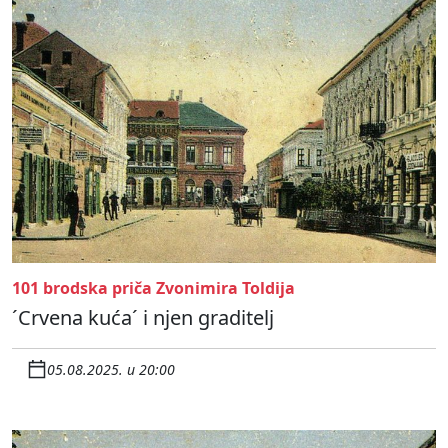
101 brodska priča Zvonimira Toldija
´Crvena kuća´ i njen graditelj
05.08.2025. u 20:00