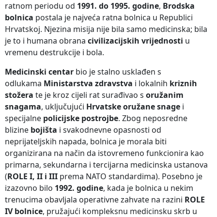
ratnom periodu od
1991. do 1995. godine
,
Brodska
bolnica
postala je najveća ratna bolnica u Republici
Hrvatskoj. Njezina misija nije bila samo medicinska; bila
je to i humana obrana
civilizacijskih vrijednosti
u
vremenu destrukcije i bola.
Medicinski centar
bio je stalno usklađen s
odlukama
Ministarstva zdravstva
i lokalnih
kriznih
stožera
te je kroz cijeli rat surađivao s
oružanim
snagama
, uključujući
Hrvatske oružane snage
i
specijalne
policijske postrojbe
. Zbog neposredne
blizine
bojišta
i svakodnevne opasnosti od
neprijateljskih napada, bolnica je morala biti
organizirana na način da istovremeno funkcionira kao
primarna, sekundarna i tercijarna medicinska ustanova
(
ROLE I, II i III
prema NATO standardima). Posebno je
izazovno bilo
1992. godine
, kada je bolnica u nekim
trenucima obavljala operativne zahvate na razini
ROLE
IV bolnice
, pružajući kompleksnu medicinsku skrb u