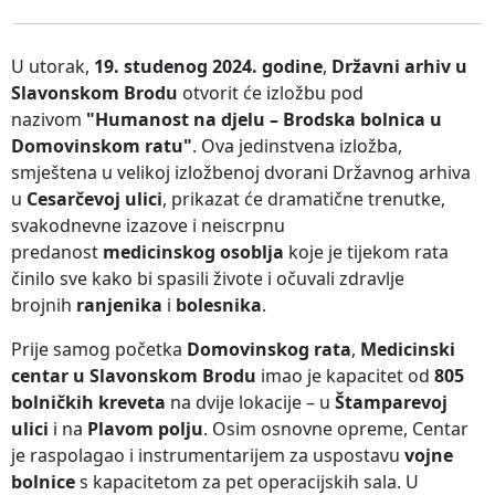
U utorak,
19. studenog 2024. godine
,
Državni arhiv u
Slavonskom Brodu
otvorit će izložbu pod
nazivom
"Humanost na djelu – Brodska bolnica u
Domovinskom ratu"
. Ova jedinstvena izložba,
smještena u velikoj izložbenoj dvorani Državnog arhiva
u
Cesarčevoj ulici
, prikazat će dramatične trenutke,
svakodnevne izazove i neiscrpnu
predanost
medicinskog osoblja
koje je tijekom rata
činilo sve kako bi spasili živote i očuvali zdravlje
brojnih
ranjenika
i
bolesnika
.
Prije samog početka
Domovinskog rata
,
Medicinski
centar u Slavonskom Brodu
imao je kapacitet od
805
bolničkih kreveta
na dvije lokacije – u
Štamparevoj
ulici
i na
Plavom polju
. Osim osnovne opreme, Centar
je raspolagao i instrumentarijem za uspostavu
vojne
bolnice
s kapacitetom za pet operacijskih sala. U