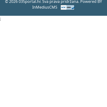
© 2026 035portal.hr. Sva prava pridržana. Powered BY
InMediusCMS
;