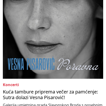
Koncerti
Kuća tambure priprema večer za pamćenje:
Sutra dolazi Vesna Pisarović!
Galerija umjetnina grada Slavonskog Broda s posebnim