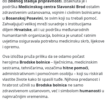
do
zelenog stadija pripravnosti
. Istaknuta je i
podrška
Medicinskog centra Slavonski Brod
ostalim
zdravstvenim ustanovama, vojnim i civilnim bolnicama
u
Bosanskoj Posavini
, te svim koji su trebali pomoć.
Zahvaljujući velikoj mreži suradnje s institucijama
diljem
Hrvatske
, ali i uz podršku međunarodnih
humanitarnih organizacija, bolnica je unatoč ratnim
uvjetima osiguravala potrebnu medicinsku skrb, lijekove
i opremu.
Ova izložba pruža priliku da se odamo počast
herojima
Brodske bolnice
– liječnicima, medicinskim
sestrama, tehničarima, vozačima
hitne pomoći
,
administrativnom i pomoćnom osoblju – koji su riskirali
vlastite živote kako bi spasili tuđe. Njihova predanost i
hrabrost učinili su
Brodska bolnica
ne samo
zdravstvenom ustanovom, već i simbolom
humanosti
u
najmračnijim vremenima.