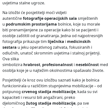
uvjetima stalne ugroze.
Na izložbi će posjetitelji moći vidjeti
autentične
fotografije operacijskih sala
smještenih
u
podrumskim prostorijama
bolnice, koje su morale
biti prenamijenjene za operacije kako bi se pacijenti i
osoblje zaštitili od granatiranja. Jedna od najpotresnijih
fotografija prikazuje tim
liječnika
i
medicinskih
sestara
u jeku operativnog zahvata, fokusiranih i
odlučnih, unatoč skromnim uvjetima i stalnoj prijetnji.
Ova slika
simbolizira
hrabrost
,
profesionalnost
i
nesebičnost
medi
osoblja koje je u najtežim okolnostima spašavalo živote.
Posjetitelji će kroz ovu izložbu saznati kako je bolnica
funkcionirala u različitim stupnjevima mobilizacije – od
potpunog
crvenog stadija mobilizacije
, kada su svi
kapaciteti i resursi bili angažirani, preko
djelomičnog
žutog stadija mobilizacije
, pa sve