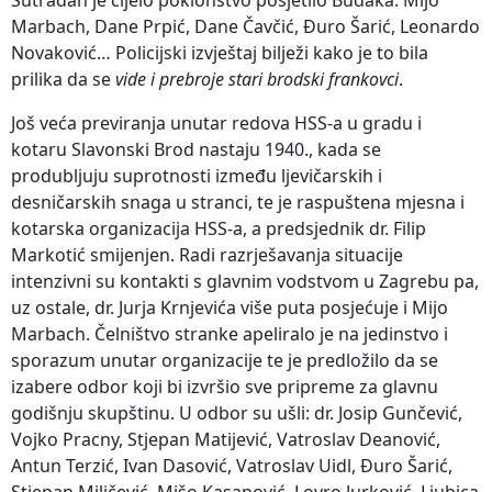
Marbach, Dane Prpić, Dane Čavčić, Đuro Šarić, Leonardo
Novaković… Policijski izvještaj bilježi kako je to bila
prilika da se
vide i prebroje stari brodski frankovci
.
Još veća previranja unutar redova HSS-a u gradu i
kotaru Slavonski Brod nastaju 1940., kada se
produbljuju suprotnosti između ljevičarskih i
desničarskih snaga u stranci, te je raspuštena mjesna i
kotarska organizacija HSS-a, a predsjednik dr. Filip
Markotić smijenjen. Radi razrješavanja situacije
intenzivni su kontakti s glavnim vodstvom u Zagrebu pa,
uz ostale, dr. Jurja Krnjevića više puta posjećuje i Mijo
Marbach. Čelništvo stranke apeliralo je na jedinstvo i
sporazum unutar organizacije te je predložilo da se
izabere odbor koji bi izvršio sve pripreme za glavnu
godišnju skupštinu. U odbor su ušli: dr. Josip Gunčević,
Vojko Pracny, Stjepan Matijević, Vatroslav Deanović,
Antun Terzić, Ivan Dasović, Vatroslav Uidl, Đuro Šarić,
Stjepan Miličević, Mišo Kasapović, Lovro Jurković, Ljubica