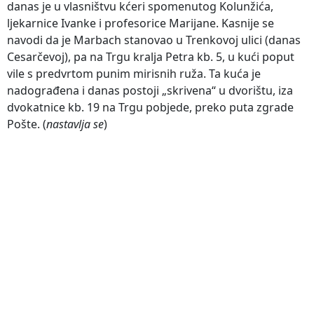
danas je u vlasništvu kćeri spomenutog Kolunžića,
ljekarnice Ivanke i profesorice Marijane. Kasnije se
navodi da je Marbach stanovao u Trenkovoj ulici (danas
Cesarčevoj), pa na Trgu kralja Petra kb. 5, u kući poput
vile s predvrtom punim mirisnih ruža. Ta kuća je
nadograđena i danas postoji „skrivena“ u dvorištu, iza
dvokatnice kb. 19 na Trgu pobjede, preko puta zgrade
Pošte. (
nastavlja se
)