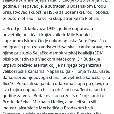
godine. Prespavao je, a sutradan u Bosanskom Brodu
prisustvovao skupštini HSS-a za Bosanski Brod i okolicu
te potom otišao i na veliki skup stranke na Plehan.
U Brod je 20. kolovoza 1932. godine doputovao
odvjetnik, političar i književnik dr. Mile Budak sa
suprugom Ivkom. On je nakon odlaska Ante Pavelića u
emigraciju preuzeo vodstvo Hrvatske stranke prava, te s
njime pristupio Seljačko-demokratskoj koaliciji (SDK) i
blisko surađivao s Vladkom Mačekom. Dr. Budak je
urpavo preživio atentat koji je na njega organizirala
velikosrpska kamarila. Napali su ga 7. lipnja 1932., usred
dana, ispred njegovoga stana i odvjetničke kancelarije u
Ilici 10.
Pokušali su ga ubiti udarcima štapa po glavi, no
sva trojica napadača bili su uhićeni i osuđeni na po tri
godine zatvora. Budakove su na željezničkoj stanici u
Brodu dočekali Marbach i Keller, a odsjeli su u vili
industrijalca Moše Merkadića u Brodskom brdu.
Sutradan je cijelo poklonstvo posjetilo Budaka: Mijo