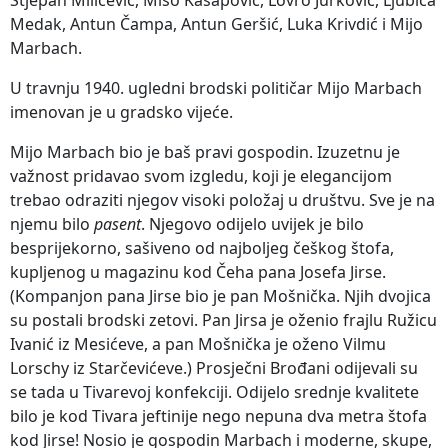
Medak, Antun Čampa, Antun Geršić, Luka Krivdić i Mijo
Marbach.
U travnju 1940. ugledni brodski političar Mijo Marbach
imenovan je u gradsko vijeće.
Mijo Marbach bio je baš pravi gospodin. Izuzetnu je
važnost pridavao svom izgledu, koji je elegancijom
trebao odraziti njegov visoki položaj u društvu. Sve je na
njemu bilo
pasent
. Njegovo odijelo uvijek je bilo
besprijekorno, sašiveno od najboljeg češkog štofa,
kupljenog u magazinu kod Čeha pana Josefa Jirse.
(Kompanjon pana Jirse bio je pan Mošnička. Njih dvojica
su postali brodski zetovi. Pan Jirsa je oženio frajlu Ružicu
Ivanić iz Mesićeve, a pan Mošnička je oženo Vilmu
Lorschy iz Starčevićeve.) Prosječni Brođani odijevali su
se tada u Tivarevoj konfekciji. Odijelo srednje kvalitete
bilo je kod Tivara jeftinije nego nepuna dva metra štofa
kod Jirse! Nosio je gospodin Marbach i moderne, skupe,