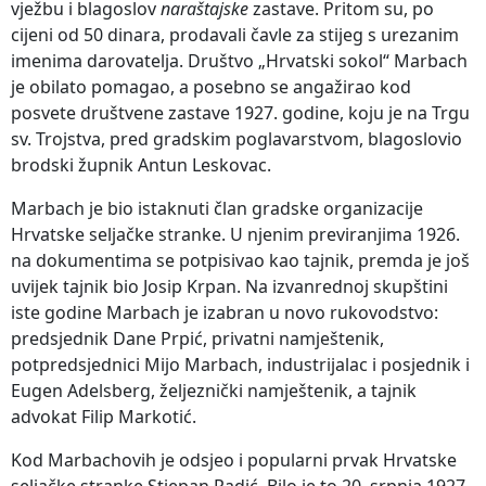
vježbu i blagoslov
naraštajske
zastave. Pritom su, po
cijeni od 50 dinara, prodavali čavle za stijeg s urezanim
imenima darovatelja. Društvo „Hrvatski sokol“ Marbach
je obilato pomagao, a posebno se angažirao kod
posvete društvene zastave 1927. godine, koju je na Trgu
sv. Trojstva, pred gradskim poglavarstvom, blagoslovio
brodski župnik Antun Leskovac.
Marbach je bio istaknuti član gradske organizacije
Hrvatske seljačke stranke. U njenim previranjima 1926.
na dokumentima se potpisivao kao tajnik, premda je još
uvijek tajnik bio Josip Krpan. Na izvanrednoj skupštini
iste godine Marbach je izabran u novo rukovodstvo:
predsjednik Dane Prpić, privatni namještenik,
potpredsjednici Mijo Marbach, industrijalac i posjednik i
Eugen Adelsberg, željeznički namještenik, a tajnik
advokat Filip Markotić.
Kod Marbachovih je odsjeo i popularni prvak Hrvatske
seljačke stranke Stjepan Radić. Bilo je to 20. srpnja 1927.