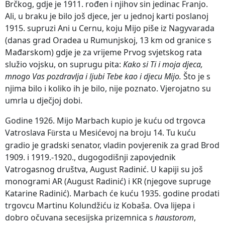
Brčkog, gdje je 1911. rođen i njihov sin jedinac Franjo.
Ali, u braku je bilo još djece, jer u jednoj karti poslanoj
1915. supruzi Ani u Cernu, koju Mijo piše iz Nagyvarada
(danas grad Oradea u Rumunjskoj, 13 km od granice s
Mađarskom) gdje je za vrijeme Prvog svjetskog rata
služio vojsku, on suprugu pita:
Kako si Ti i moja djeca,
mnogo Vas pozdravlja i ljubi Tebe kao i djecu Mijo.
Što je s
njima bilo i koliko ih je bilo, nije poznato. Vjerojatno su
umrla u dječjoj dobi.
Godine 1926. Mijo Marbach kupio je kuću od trgovca
Vatroslava F
rsta u Mesićevoj na broju 14. Tu kuću
ü
gradio je gradski senator, vladin povjerenik za grad Brod
1909. i 1919.-1920., dugogodišnji zapovjednik
Vatrogasnog društva, August Radinić. U kapiji su još
monogrami AR (August Radinić) i KR (njegove supruge
Katarine Radinić). Marbach će kuću 1935. godine prodati
trgovcu Martinu Kolundžiću iz Kobaša. Ova lijepa i
dobro očuvana secesijska prizemnica s
haustorom
,