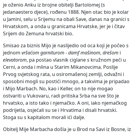
je oženio Anku iz brojne obitelji Bartolomej (s
jedanaestero djece), rođenu 1888. Njen otac bio je kolar
u Jamini, selu u Srijemu na obali Save, danas na granici s
Hrvatskom, a onda u granicama Hrvatske, jer je i čitav
Srijem do Zemuna hrvatski bio.
Smisao za biznis Mijo je naslijedio od oca koji je počeo s
jednom
vršaćom garniturom -
damf mašinom
,
drešom
i
elevatorom
, pa postao vlasnik ciglane s kružnom peći u
Cerni, a onda i mlina u Starim Mikanovcima. Poslije
Prvog svjetskog rata, u osiromašenoj zemlji, odvažni i
sposobni mogli su postići mnogo, a takvima je pripadao
i Mijo Marbach. No, kao i Keller, on to nije mogao
ostvariti u Vukovaru, radi pritiska Srba na sve što je
hrvatsko, a isto tako i njemačko. A oni, iako njemačkog
podrijetla, osjećali su se i Hrvatima i disali hrvatski.
Stoga su s kapitalom morali ići dalje.
Obitelj Mije Marbacha došla je u Brod na Savi iz Bosne, iz