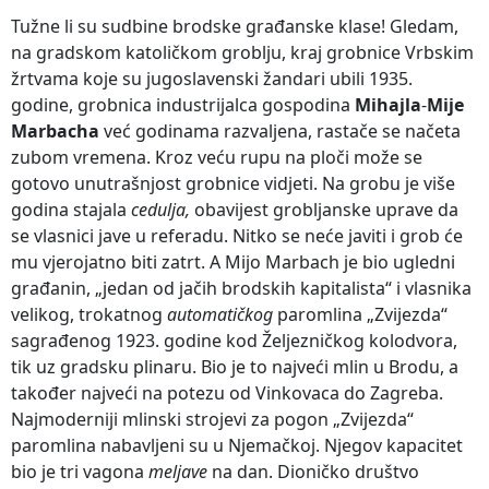
Tužne li su sudbine brodske građanske klase! Gledam,
na gradskom katoličkom groblju, kraj grobnice Vrbskim
žrtvama koje su jugoslavenski žandari ubili 1935.
godine, grobnica industrijalca gospodina
Mihajla
-
Mije
Marbacha
već godinama razvaljena, rastače se načeta
zubom vremena. Kroz veću rupu na ploči može se
gotovo unutrašnjost grobnice vidjeti. Na grobu je više
godina stajala
cedulja,
obavijest grobljanske uprave da
se vlasnici jave u referadu. Nitko se neće javiti i grob će
mu vjerojatno biti zatrt. A Mijo Marbach je bio ugledni
građanin, „jedan od jačih brodskih kapitalista“ i vlasnika
velikog, trokatnog
automatičkog
paromlina „Zvijezda“
sagrađenog 1923. godine kod Željezničkog kolodvora,
tik uz gradsku plinaru. Bio je to najveći mlin u Brodu, a
također najveći na potezu od Vinkovaca do Zagreba.
Najmoderniji mlinski strojevi za pogon „Zvijezda“
paromlina nabavljeni su u Njemačkoj. Njegov kapacitet
bio je tri vagona
meljave
na dan. Dioničko društvo