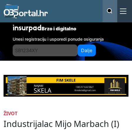
insurpad
Brzo i digitalno
Unesi registraciju i usporedi ponude osiguranja
Dalje
ŽIVOT
Industrijalac Mijo Marbach (I)