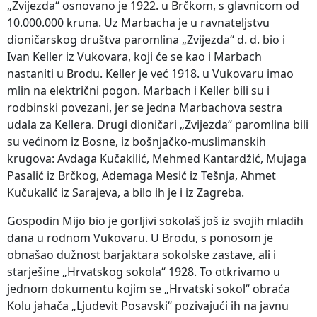
„Zvijezda“ osnovano je 1922. u Brčkom, s glavnicom od
10.000.000 kruna. Uz Marbacha je u ravnateljstvu
dioničarskog društva paromlina „Zvijezda“ d. d. bio i
Ivan Keller iz Vukovara, koji će se kao i Marbach
nastaniti u Brodu. Keller je već 1918. u Vukovaru imao
mlin na električni pogon. Marbach i Keller bili su i
rodbinski povezani, jer se jedna Marbachova sestra
udala za Kellera. Drugi dioničari „Zvijezda“ paromlina bili
su većinom iz Bosne, iz bošnjačko-muslimanskih
krugova: Avdaga Kučakilić, Mehmed Kantardžić, Mujaga
Pasalić iz Brčkog, Ademaga Mesić iz Tešnja, Ahmet
Kučukalić iz Sarajeva, a bilo ih je i iz Zagreba.
Gospodin Mijo bio je gorljivi sokolaš još iz svojih mladih
dana u rodnom Vukovaru. U Brodu, s ponosom je
obnašao dužnost barjaktara sokolske zastave, ali i
starješine „Hrvatskog sokola“ 1928. To otkrivamo u
jednom dokumentu kojim se „Hrvatski sokol“ obraća
Kolu jahača „Ljudevit Posavski“ pozivajući ih na javnu