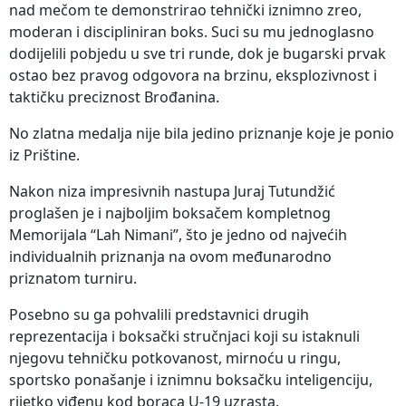
nad mečom te demonstrirao tehnički iznimno zreo,
moderan i discipliniran boks. Suci su mu jednoglasno
dodijelili pobjedu u sve tri runde, dok je bugarski prvak
ostao bez pravog odgovora na brzinu, eksplozivnost i
taktičku preciznost Brođanina.
No zlatna medalja nije bila jedino priznanje koje je ponio
iz Prištine.
Nakon niza impresivnih nastupa Juraj Tutundžić
proglašen je i najboljim boksačem kompletnog
Memorijala “Lah Nimani”, što je jedno od najvećih
individualnih priznanja na ovom međunarodno
priznatom turniru.
Posebno su ga pohvalili predstavnici drugih
reprezentacija i boksački stručnjaci koji su istaknuli
njegovu tehničku potkovanost, mirnoću u ringu,
sportsko ponašanje i iznimnu boksačku inteligenciju,
rijetko viđenu kod boraca U-19 uzrasta.