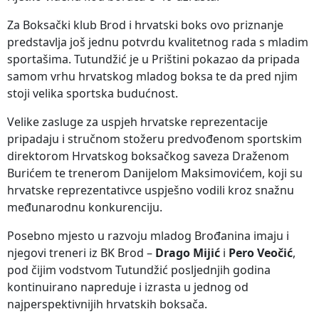
Za Boksački klub Brod i hrvatski boks ovo priznanje
predstavlja još jednu potvrdu kvalitetnog rada s mladim
sportašima. Tutundžić je u Prištini pokazao da pripada
samom vrhu hrvatskog mladog boksa te da pred njim
stoji velika sportska budućnost.
Velike zasluge za uspjeh hrvatske reprezentacije
pripadaju i stručnom stožeru predvođenom sportskim
direktorom Hrvatskog boksačkog saveza Draženom
Burićem te trenerom Danijelom Maksimovićem, koji su
hrvatske reprezentativce uspješno vodili kroz snažnu
međunarodnu konkurenciju.
Posebno mjesto u razvoju mladog Brođanina imaju i
njegovi treneri iz BK Brod –
Drago Mijić
i
Pero Veočić
,
pod čijim vodstvom Tutundžić posljednjih godina
kontinuirano napreduje i izrasta u jednog od
najperspektivnijih hrvatskih boksača.