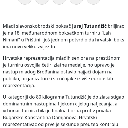
Mladi slavonskobrodski boksač
Juraj Tutundžić
briljirao
je na 18. međunarodnom boksačkom turniru “Lah
Nimani” u Prištini i još jednom potvrdio da hrvatski boks
ima novu veliku zvijezdu.
Hrvatska reprezentacija mlađih seniora na prestižnom
je turniru osvojila četiri zlatne medalje, no upravo je
nastup mladog Brođanina ostavio najjači dojam na
publiku, organizatore i stručnjake iz više europskih
reprezentacija.
U kategoriji do 80 kilograma Tutundžić je do zlata stigao
dominantnim nastupima tijekom cijelog natjecanja, a
vrhunac turnira bila je finalna borba protiv prvaka
Bugarske Konstantina Damjanova. Hrvatski
reprezentativac od prve je sekunde preuzeo kontrolu