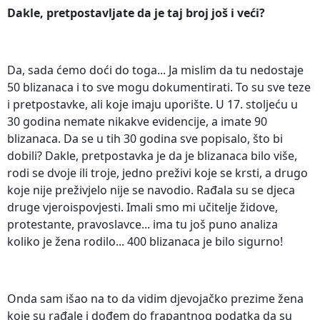
Dakle, pretpostavljate da je taj broj još i veći?
Da, sada ćemo doći do toga... Ja mislim da tu nedostaje
50 blizanaca i to sve mogu dokumentirati. To su sve teze
i pretpostavke, ali koje imaju uporište. U 17. stoljeću u
30 godina nemate nikakve evidencije, a imate 90
blizanaca. Da se u tih 30 godina sve popisalo, što bi
dobili? Dakle, pretpostavka je da je blizanaca bilo više,
rodi se dvoje ili troje, jedno preživi koje se krsti, a drugo
koje nije preživjelo nije se navodio. Rađala su se djeca
druge vjeroispovjesti. Imali smo mi učitelje židove,
protestante, pravoslavce... ima tu još puno analiza
koliko je žena rodilo... 400 blizanaca je bilo sigurno!
Onda sam išao na to da vidim djevojačko prezime žena
koje su rađale i dođem do frapantnog podatka da su