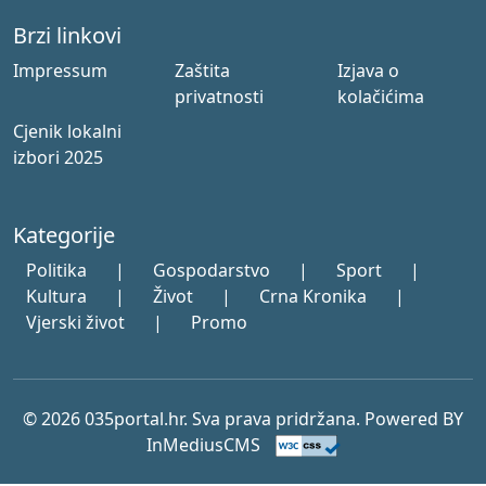
Brzi linkovi
Impressum
Zaštita
Izjava o
privatnosti
kolačićima
Cjenik lokalni
izbori 2025
Kategorije
Politika
|
Gospodarstvo
|
Sport
|
Kultura
|
Život
|
Crna Kronika
|
Vjerski život
|
Promo
© 2026 035portal.hr. Sva prava pridržana. Powered BY
InMediusCMS