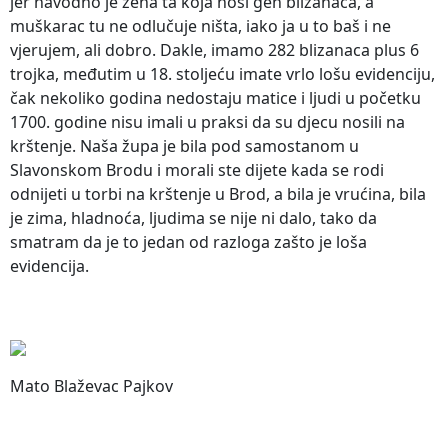
jer navodno je žena ta koja nosi gen blizanaca, a
muškarac tu ne odlučuje ništa, iako ja u to baš i ne
vjerujem, ali dobro. Dakle, imamo 282 blizanaca plus 6
trojka, međutim u 18. stoljeću imate vrlo lošu evidenciju,
čak nekoliko godina nedostaju matice i ljudi u početku
1700. godine nisu imali u praksi da su djecu nosili na
krštenje. Naša župa je bila pod samostanom u
Slavonskom Brodu i morali ste dijete kada se rodi
odnijeti u torbi na krštenje u Brod, a bila je vrućina, bila
je zima, hladnoća, ljudima se nije ni dalo, tako da
smatram da je to jedan od razloga zašto je loša
evidencija.
Mato Blaževac Pajkov