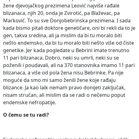
žene djevojačkog prezimena Leović najviše rađale
blizanaca, njih 20, onda je Zvirotić, pa Blaževac, pa
Marković. To su sve Donjobebrinska prezimena. I sada
kada bismo pitali doktore genetičare, oni bi rekli da to je
gen, takva sredina, ali ja mislim da bi tu moralo biti
nešto endemsko, da bi tu moralo biti nešto više od čiste
genetike. Jer kada pogledate u Bebrini imate trenutno
11 pari blizanaca. Dobro, neki su umrli, neki su se
poženili i poudavali, ali na 370 stanovnika imamo 11 pari
blizanaca, a više od pola žena nisu Bebrinke. Pa nije
moguće da smo mi samo ženili žene koje rađaju
blizance. Ja kao laik nemam pravo donijeti zaključak,
nisam stručan, ali mislim da se radi o nečemu poput
endemske nefropatije.
O čemu se tu radi?