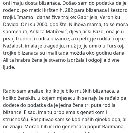
oni imaju dosta blizanaca. Došao sam do podatka da je
rođeno, po matici krštenih, 282 para blizanaca i šestoro
trojki. Imamo i danas žive trojke: Gabrijela, Veroniku i
Davida. Oni su 2000. godište. Njihova mama, to se mora
spomenuti, Ankica Matičević, djevojački Bazo, ona je u
prvoj trudnoći rodila blizance, a u petoj je rodila trojke.
Nažalost, imala je tragediju, muž joj je umro u Turskoj,
trojke blizanaca su imali tada možda oko godinu dana.
Ali ta hrabra žena je stvarno izdržala i odgojila divne
ljude.
Radio sam analize, koliko je bilo muških blizanaca, a
koliko ženskih, u kojem mjesecu ih se najviše rađalo pa
dođete do podatka da je jedna žena tri puta rodila
blizance. E sad, ima tu problema s genetikom i
stručnošću. Raspitivao sam se kod naših ginekologa, ali
ne znaju. Morao bih ići do genetičara poput Radmana,