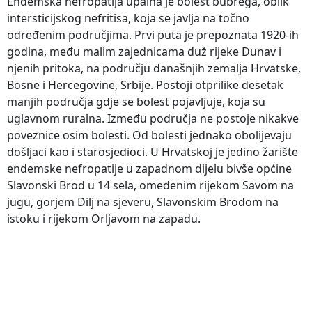
Endemska nefropatija upalna je bolest bubrega, oblik
intersticijskog nefritisa, koja se javlja na točno
određenim područjima. Prvi puta je prepoznata 1920-ih
godina, među malim zajednicama duž rijeke Dunav i
njenih pritoka, na području današnjih zemalja Hrvatske,
Bosne i Hercegovine, Srbije. Postoji otprilike desetak
manjih područja gdje se bolest pojavljuje, koja su
uglavnom ruralna. Između područja ne postoje nikakve
poveznice osim bolesti. Od bolesti jednako obolijevaju
došljaci kao i starosjedioci. U Hrvatskoj je jedino žarište
endemske nefropatije u zapadnom dijelu bivše općine
Slavonski Brod u 14 sela, omeđenim rijekom Savom na
jugu, gorjem Dilj na sjeveru, Slavonskim Brodom na
istoku i rijekom Orljavom na zapadu.