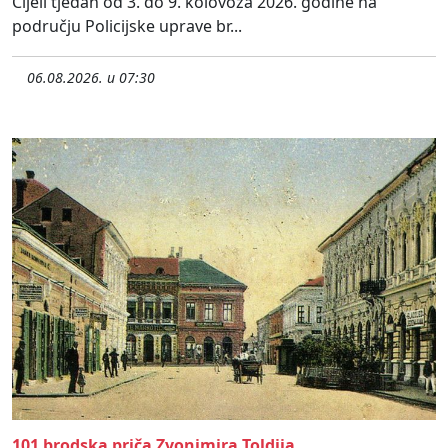
Cijeli tjedan od 3. do 9. kolovoza 2026. godine na
području Policijske uprave br...
06.08.2026. u 07:30
101 brodska priča Zvonimira Toldija