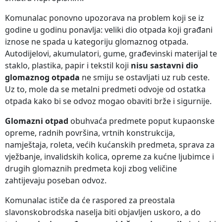
Komunalac ponovno upozorava na problem koji se iz
godine u godinu ponavlja: veliki dio otpada koji građani
iznose ne spada u kategoriju glomaznog otpada.
Autodijelovi, akumulatori, gume, građevinski materijal te
staklo, plastika, papir i tekstil koji
nisu sastavni dio
glomaznog otpada
ne smiju se ostavljati uz rub ceste.
Uz to, mole da se metalni predmeti odvoje od ostatka
otpada kako bi se odvoz mogao obaviti brže i sigurnije.
Glomazni otpad
obuhvaća predmete poput kupaonske
opreme, radnih površina, vrtnih konstrukcija,
namještaja, roleta, većih kućanskih predmeta, sprava za
vježbanje, invalidskih kolica, opreme za kućne ljubimce i
drugih glomaznih predmeta koji zbog veličine
zahtijevaju poseban odvoz.
Komunalac ističe da će raspored za preostala
slavonskobrodska naselja biti objavljen uskoro, a do