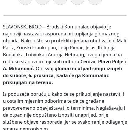
SLAVONSKI BROD – Brodski Komunalac objavio je
najnoviji nastavak rasporeda prikupljanja glomaznog
otpada. Nakon što su proteklih tjedana obuhvaćeni Mali
Pariz, Zrinski Frankopan, Josip Rimac, Jelas, Kolonija,
Budainka, Lutvinka i Andrija Hebrang, ovoga tjedna na
redu su stanovnici mjesnih odbora
Centar, Plavo Polje i
A. Mihanović.
Oni svoj
glomazni otpad smiju iznijeti
do subote, 6. prosinca, kada će ga Komunalac
prikupljati na terenu.
Iz poduzeća poručuju kako će se prikupljanje nastaviti i
u ostalim mjesnim odborima te da će građane
pravovremeno obavještavati o terminima. Naglašavaju i
da otpad nije dopušteno iznositi unaprijed, prije
službene objave rasporeda, jer se svako ranije odlaganje
smatra nepropisnim.