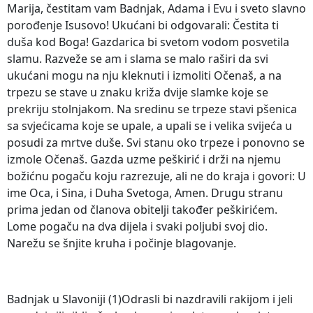
Marija, čestitam vam Badnjak, Adama i Evu i sveto slavno
porođenje Isusovo! Ukućani bi odgovarali: Čestita ti
duša kod Boga! Gazdarica bi svetom vodom posvetila
slamu. Razveže se am i slama se malo raširi da svi
ukućani mogu na nju kleknuti i izmoliti Očenaš, a na
trpezu se stave u znaku križa dvije slamke koje se
prekriju stolnjakom. Na sredinu se trpeze stavi pšenica
sa svjećicama koje se upale, a upali se i velika svijeća u
posudi za mrtve duše. Svi stanu oko trpeze i ponovno se
izmole Očenaš. Gazda uzme peškirić i drži na njemu
božićnu pogaču koju razrezuje, ali ne do kraja i govori: U
ime Oca, i Sina, i Duha Svetoga, Amen. Drugu stranu
prima jedan od članova obitelji također peškirićem.
Lome pogaču na dva dijela i svaki poljubi svoj dio.
Narežu se šnjite kruha i počinje blagovanje.
Badnjak u Slavoniji (1)Odrasli bi nazdravili rakijom i jeli