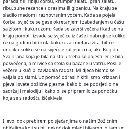
paradajz ili riblju čorbu, krumpir salatu, grah salatu,
ribu, suhe rezance s orasima ili gibanicu. Na kraju se
sladilo medom i raznovrsnim voćem. Kada se pojela
čorba, svjećice se gase okretanjem i zabadanjem u čašu
sa žitom i kukuruzom. Kada se završi večera i kad se na
kraju pomoli, izvade se svjećice iz čaše i nabroji se koliko
će na godinu biti kola kukuruza i metara žita: bit će
onoliko koliko se na svjećice zalijepi zrna, ako Bog da.
Sva hrana koja je bila na stolu treba se pojesti jer je bila
posvećena, a mrvice sa stola su bacane u vatru. Poslije
večere u kući bi zavladala radost. Mi djeca bismo se
valjala po slami. Uz pomoć odraslih kitili smo krizban i
pjevali svete božićne pjesme, kako bi se podsjetilo na
sadržaj i melodiju i kako bi se pripremilo za ponoćku
koja se s radošću iščekivala.
I, evo, dok prebirem po sjećanjima o našim Božićnim
običajima koji su bili nekoć dok mladi bijasmo, pitam se: