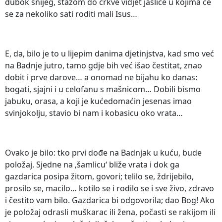
dubok snijeg, stazom do crkve vidjet jaslice u kojima će
se za nekoliko sati roditi mali Isus…
E, da, bilo je to u lijepim danima djetinjstva, kad smo već
na Badnje jutro, tamo gdje bih već išao čestitat, znao
dobit i prve darove… a onomad ne bijahu ko danas:
bogati, sjajni i u celofanu s mašnicom… Dobili bismo
jabuku, orasa, a koji je kućedomaćin jesenas imao
svinjokolju, stavio bi nam i kobasicu oko vrata…
Ovako je bilo: tko prvi dođe na Badnjak u kuću, bude
položaj. Sjedne na ‚šamlicu‘ bliže vrata i dok ga
gazdarica posipa žitom, govori; telilo se, ždrijebilo,
prosilo se, macilo… kotilo se i rodilo se i sve živo, zdravo
i čestito vam bilo. Gazdarica bi odgovorila; dao Bog! Ako
je položaj odrasli muškarac ili žena, počasti se rakijom ili