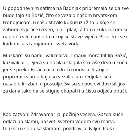
U popodnevnim satima na Badnjak pripremalo se da sve
bude fajn za Božić, žito se vezalo našom hrvatskom
trobojnicom, u čašu stavile kukuruz i žito u koje se
zabodu svjećice (crven, bijel, plav). Žitom i kukuruzom se
napuni i veća posuda u koji se stavi svijeća. Pripremi se i
kadionica s tamjanom i sveta voda.
Muškarci su namirivali marvu. I marvi mora bit lip Božić,
kazivali bi… Djeca su nosila i slagala što više drva u kuću
jer se preko Božića nisu u kuću unosila. Stariji bi
pripremili slamu koju su vezali u am. Odjelao se i
nasadio krizban u postolje. Svi su se poslovi dovršili još
za dana tako da se stigne okupati i u čistu odjeću obući.
Kad zazvoni Zdravomarija, počinje večera. Gazda kuće
odlazi po slamu, posveti svetom vodom svu marvu.
Ulazeći u sobu sa slamom, pozdravlja: Faljen Isus i