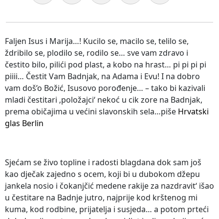
Faljen Isus i Marija…! Kucilo se, macilo se, telilo se,
ždribilo se, plodilo se, rodilo se… sve vam zdravo i
čestito bilo, pilići pod plast, a kobo na hrast… pi pi pi pi
piiii… Čestit Vam Badnjak, na Adama i Evu! I na dobro
vam doš’o Božić, Isusovo porođenje… – tako bi kazivali
mladi čestitari ‚položajci‘ nekoć u cik zore na Badnjak,
prema običajima u većini slavonskih sela…piše
Hrvatski
glas Berlin
Sjećam se živo topline i radosti blagdana dok sam još
kao dječak zajedno s ocem, koji bi u dubokom džepu
jankela nosio i čokanjčić medene rakije za nazdravit‘ išao
u čestitare na Badnje jutro, najprije kod krštenog mi
kuma, kod rodbine, prijatelja i susjeda… a potom prteći