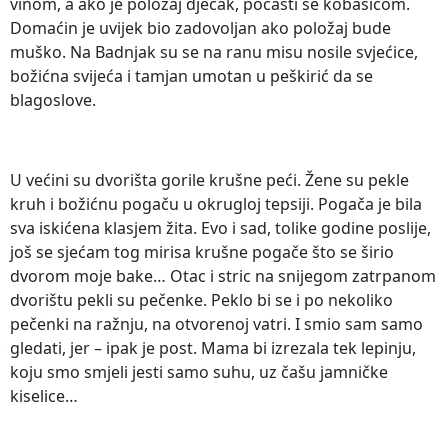
vinom, a ako je položaj dječak, počasti se kobasicom.
Domaćin je uvijek bio zadovoljan ako položaj bude
muško. Na Badnjak su se na ranu misu nosile svjećice,
božićna svijeća i tamjan umotan u peškirić da se
blagoslove.
U većini su dvorišta gorile krušne peći. Žene su pekle
kruh i božićnu pogaču u okrugloj tepsiji. Pogača je bila
sva iskićena klasjem žita. Evo i sad, tolike godine poslije,
još se sjećam tog mirisa krušne pogače što se širio
dvorom moje bake… Otac i stric na snijegom zatrpanom
dvorištu pekli su pečenke. Peklo bi se i po nekoliko
pečenki na ražnju, na otvorenoj vatri. I smio sam samo
gledati, jer – ipak je post. Mama bi izrezala tek lepinju,
koju smo smjeli jesti samo suhu, uz čašu jamničke
kiselice…