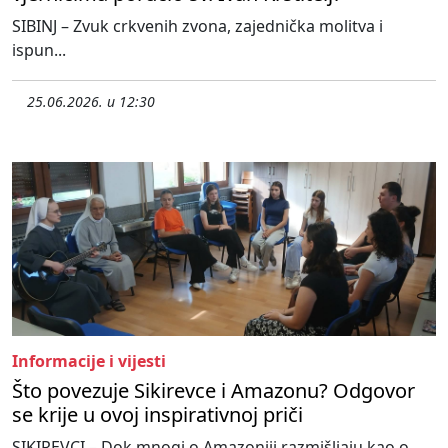
SIBINJ – Zvuk crkvenih zvona, zajednička molitva i
ispun...
25.06.2026. u 12:30
Informacije i vijesti
Što povezuje Sikirevce i Amazonu? Odgovor
se krije u ovoj inspirativnoj priči
SIKIREVCI – Dok mnogi o Amazoniji razmišljaju kao o