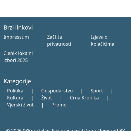
Brzi linkovi
Impressum
Zaštita
Izjava o
privatnosti
kolačićima
Cjenik lokalni
izbori 2025
Kategorije
Politika
|
Gospodarstvo
|
Sport
|
Kultura
|
Život
|
Crna Kronika
|
Vjerski život
|
Promo
© 2026 035portal.hr. Sva prava pridržana. Powered BY