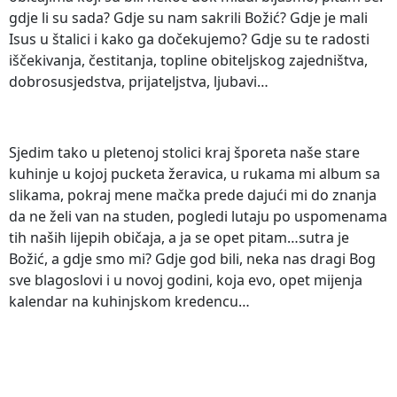
gdje li su sada? Gdje su nam sakrili Božić? Gdje je mali
Isus u štalici i kako ga dočekujemo? Gdje su te radosti
iščekivanja, čestitanja, topline obiteljskog zajedništva,
dobrosusjedstva, prijateljstva, ljubavi…
Sjedim tako u pletenoj stolici kraj šporeta naše stare
kuhinje u kojoj pucketa žeravica, u rukama mi album sa
slikama, pokraj mene mačka prede dajući mi do znanja
da ne želi van na studen, pogledi lutaju po uspomenama
tih naših lijepih običaja, a ja se opet pitam…sutra je
Božić, a gdje smo mi? Gdje god bili, neka nas dragi Bog
sve blagoslovi i u novoj godini, koja evo, opet mijenja
kalendar na kuhinjskom kredencu…