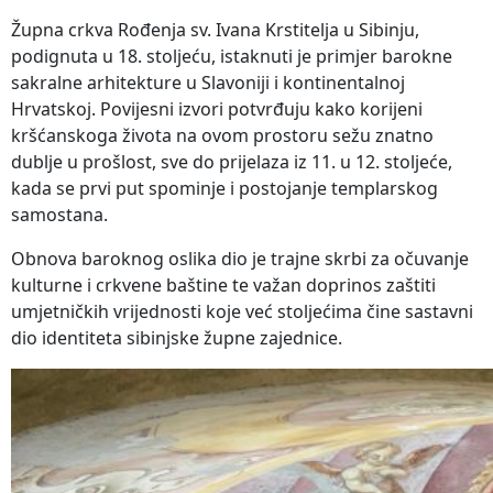
Župna crkva Rođenja sv. Ivana Krstitelja u Sibinju,
podignuta u 18. stoljeću, istaknuti je primjer barokne
sakralne arhitekture u Slavoniji i kontinentalnoj
Hrvatskoj. Povijesni izvori potvrđuju kako korijeni
kršćanskoga života na ovom prostoru sežu znatno
dublje u prošlost, sve do prijelaza iz 11. u 12. stoljeće,
kada se prvi put spominje i postojanje templarskog
samostana.
Obnova baroknog oslika dio je trajne skrbi za očuvanje
kulturne i crkvene baštine te važan doprinos zaštiti
umjetničkih vrijednosti koje već stoljećima čine sastavni
dio identiteta sibinjske župne zajednice.