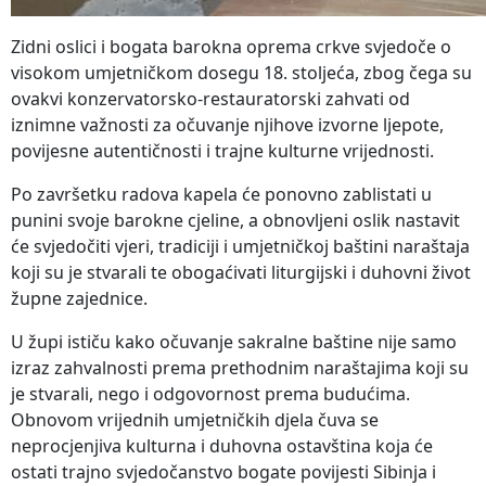
Zidni oslici i bogata barokna oprema crkve svjedoče o
visokom umjetničkom dosegu 18. stoljeća, zbog čega su
ovakvi konzervatorsko-restauratorski zahvati od
iznimne važnosti za očuvanje njihove izvorne ljepote,
povijesne autentičnosti i trajne kulturne vrijednosti.
Po završetku radova kapela će ponovno zablistati u
punini svoje barokne cjeline, a obnovljeni oslik nastavit
će svjedočiti vjeri, tradiciji i umjetničkoj baštini naraštaja
koji su je stvarali te obogaćivati liturgijski i duhovni život
župne zajednice.
U župi ističu kako očuvanje sakralne baštine nije samo
izraz zahvalnosti prema prethodnim naraštajima koji su
je stvarali, nego i odgovornost prema budućima.
Obnovom vrijednih umjetničkih djela čuva se
neprocjenjiva kulturna i duhovna ostavština koja će
ostati trajno svjedočanstvo bogate povijesti Sibinja i