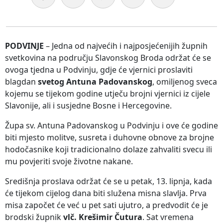
PODVINJE
– Jedna od najvećih i najposjećenijih župnih
svetkovina na području Slavonskog Broda održat će se
ovoga tjedna u Podvinju, gdje će vjernici proslaviti
blagdan
svetog Antuna Padovanskog
, omiljenog sveca
kojemu se tijekom godine utječu brojni vjernici iz cijele
Slavonije, ali i susjedne Bosne i Hercegovine.
Župa sv. Antuna Padovanskog u Podvinju i ove će godine
biti mjesto molitve, susreta i duhovne obnove za brojne
hodočasnike koji tradicionalno dolaze zahvaliti svecu ili
mu povjeriti svoje životne nakane.
Središnja proslava održat će se u petak, 13. lipnja, kada
će tijekom cijelog dana biti služena misna slavlja. Prva
misa započet će već u pet sati ujutro, a predvodit će je
brodski župnik
vlč. Krešimir Čutura
. Sat vremena