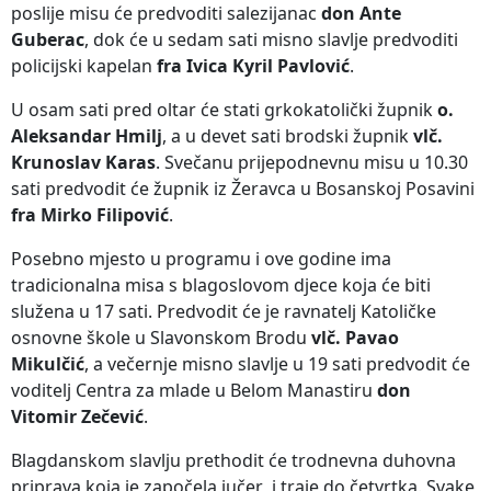
poslije misu će predvoditi salezijanac
don Ante
Guberac
, dok će u sedam sati misno slavlje predvoditi
policijski kapelan
fra Ivica Kyril Pavlović
.
U osam sati pred oltar će stati grkokatolički župnik
o.
Aleksandar Hmilj
, a u devet sati brodski župnik
vlč.
Krunoslav Karas
. Svečanu prijepodnevnu misu u 10.30
sati predvodit će župnik iz Žeravca u Bosanskoj Posavini
fra Mirko Filipović
.
Posebno mjesto u programu i ove godine ima
tradicionalna misa s blagoslovom djece koja će biti
služena u 17 sati. Predvodit će je ravnatelj Katoličke
osnovne škole u Slavonskom Brodu
vlč. Pavao
Mikulčić
, a večernje misno slavlje u 19 sati predvodit će
voditelj Centra za mlade u Belom Manastiru
don
Vitomir Zečević
.
Blagdanskom slavlju prethodit će trodnevna duhovna
priprava koja je započela jučer i traje do četvrtka. Svake