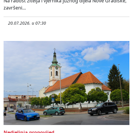
Na radost žitelja i vjernika južnog dijela Nove Gradiške,
završeni...
20.07.2026. u 07:30
Nedjeljnja propovijed