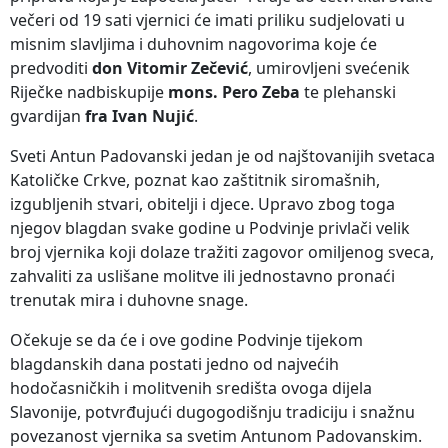
večeri od 19 sati vjernici će imati priliku sudjelovati u
misnim slavljima i duhovnim nagovorima koje će
predvoditi
don Vitomir Zečević
, umirovljeni svećenik
Riječke nadbiskupije
mons. Pero Zeba
te plehanski
gvardijan
fra Ivan Nujić
.
Sveti Antun Padovanski jedan je od najštovanijih svetaca
Katoličke Crkve, poznat kao zaštitnik siromašnih,
izgubljenih stvari, obitelji i djece. Upravo zbog toga
njegov blagdan svake godine u Podvinje privlači velik
broj vjernika koji dolaze tražiti zagovor omiljenog sveca,
zahvaliti za uslišane molitve ili jednostavno pronaći
trenutak mira i duhovne snage.
Očekuje se da će i ove godine Podvinje tijekom
blagdanskih dana postati jedno od najvećih
hodočasničkih i molitvenih središta ovoga dijela
Slavonije, potvrđujući dugogodišnju tradiciju i snažnu
povezanost vjernika sa svetim Antunom Padovanskim.